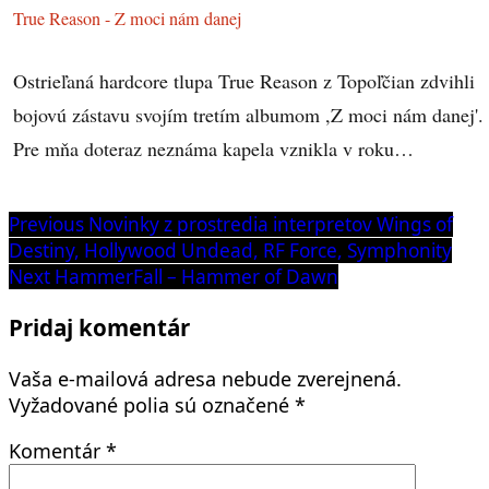
True Reason - Z moci nám danej
Ostrieľaná hardcore tlupa True Reason z Topoľčian zdvihli
bojovú zástavu svojím tretím albumom ,Z moci nám danej'.
Pre mňa doteraz neznáma kapela vznikla v roku…
Navigácia
Previous
Previous
Novinky z prostredia interpretov Wings of
post:
Destiny, Hollywood Undead, RF Force, Symphonity
v
Next
Next
HammerFall – Hammer of Dawn
článku
post:
Pridaj komentár
Vaša e-mailová adresa nebude zverejnená.
Vyžadované polia sú označené
*
Komentár
*