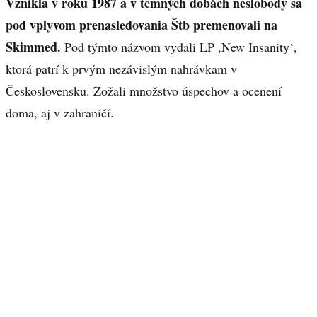
Vznikla v roku 1987 a v temných dobách neslobody sa
pod vplyvom prenasledovania Štb premenovali na
Skimmed.
Pod týmto názvom vydali LP ,New Insanity‘,
ktorá patrí k prvým nezávislým nahrávkam v
Československu. Zožali množstvo úspechov a ocenení
doma, aj v zahraničí.