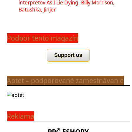
interpretov As I Lie Dying, Billy Morrison,
Batushka, Jinjer
Podpor tento magazín
Support us
Aptet – podporované zamestnávanie
Reklama
PPČ ESHOPY