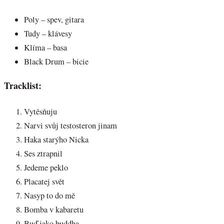
Poly – spev, gitara
Tudy – klávesy
Klíma – basa
Black Drum – bicie
Tracklist:
Vytěsňuju
Narvi svůj testosteron jinam
Haka starýho Nicka
Ses ztrapnil
Jedeme peklo
Placatej svět
Nasyp to do mě
Bomba v kabaretu
Buď jako buddha