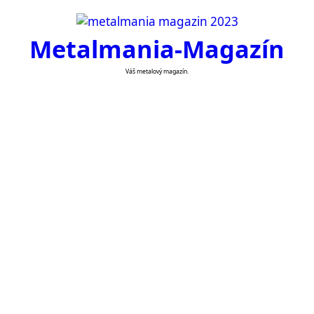
Skip
to
Metalmania-Magazín
content
Váš metalový magazín.