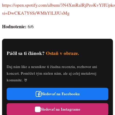
https://open.spotify.com/album/3N4XmRalRjPeoKvYJIUpko
si=DwCKA7Y6SrWMhYlLJJUsMg
Hodnotenie:
6/6
Páčil sa ti článok?
Ostaň v obraze.
Daj nám like a neunikne ti žiadna recenzia, rozhovor ani
koncert. Pomôžeš tým nielen nám, ale aj celej metalovej
komunite. 🤘
Sledovať na Facebooku
Sledovať na Instagrame