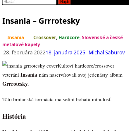
Hľadať:
Insania – Grrrotesky
Insania
Crossover
,
Hardcore
,
Slovenské a české
metalové kapely
28. februára 2022
18. januára 2025
Michal Saburov
Kultoví hardcore/crossover
Insania
veteráni
nám naservírovali svoj jedenásty album
Grrrotesky.
Táto brnianská formácia ma veľmi bohatú minulosť.
História