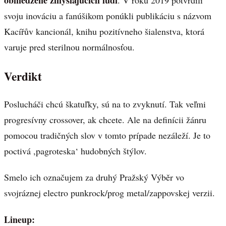
obmedzene zmýšľajúcich ľudí
. V roku 2019 potvrdili
svoju inováciu a fanúšikom ponúkli publikáciu s názvom
Kacířův kancionál, knihu pozitívneho šialenstva, ktorá
varuje pred sterilnou normálnosťou.
Verdikt
Poslucháči chcú škatuľky, sú na to zvyknutí. Tak veľmi
progresívny crossover, ak chcete. Ale na definícii žánru
pomocou tradičných slov v tomto prípade nezáleží. Je to
poctivá ,pagroteska‘ hudobných štýlov.
Smelo ich označujem za druhý Pražský Výběr vo
svojráznej electro punkrock/prog metal/zappovskej verzii.
Lineup: