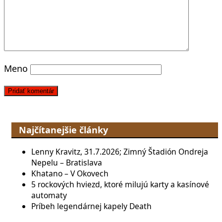
Meno
Najčítanejšie články
Lenny Kravitz, 31.7.2026; Zimný Štadión Ondreja
Nepelu – Bratislava
Khatano – V Okovech
5 rockových hviezd, ktoré milujú karty a kasínové
automaty
Príbeh legendárnej kapely Death