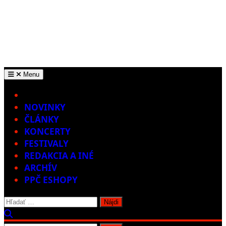
Menu
Home
NOVINKY
ČLÁNKY
KONCERTY
FESTIVALY
REDAKCIA A INÉ
ARCHÍV
PPČ ESHOPY
Hľadať: