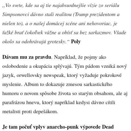
,,Vo svete, kde sa aj tie najabsurdnejšie vízie zo seriálu
Simpsonovci dávno stali realitou (Trump prezidentom a
nielen to), a o našej domácej scéne ani nehovoriac, je
ťažké brať čokoľvek vážne a obísť sa bez sarkazmov. Všade
Poly
okolo sa odohrávajú grotesky.“
Dávam mu za pravdu
. Napríklad, že pojmy ako
oslobodenie a okupácia splývajú. Tým pádom vzniká nový
jazyk, orwellovsky newspeak, ktorý vyžaduje pokrokové
myslenie. Album to dokazuje zmesou sarkastického
humoru o novom spôsobe života so starým obsahom, ale aj
parafrázou hnevu, ktorý napríklad kedysi dávno cítili
metalisti proti depešákom.
Je tam počuť vplyv anarcho-punk výpovede Dead