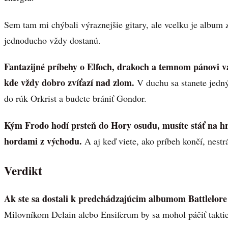
Sem tam mi chýbali výraznejšie gitary, ale vcelku je album
jednoducho vždy dostanú.
Fantazijné príbehy o Elfoch, drakoch a temnom pánovi v
kde vždy dobro zvíťazí nad zlom.
V duchu sa stanete jedn
do rúk Orkrist a budete brániť Gondor.
Kým Frodo hodí prsteň do Hory osudu, musíte stáť na h
hordami z východu.
A aj keď viete, ako príbeh končí, nestr
Verdikt
Ak ste sa dostali k predchádzajúcim albumom Battlelore 
Milovníkom Delain alebo Ensiferum by sa mohol páčiť taktie