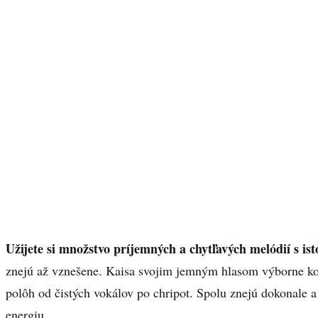
Užijete si množstvo príjemných a chytľavých melódií s i
znejú až vznešene. Kaisa svojim jemným hlasom výborne ko
polôh od čistých vokálov po chripot. Spolu znejú dokonale a
energiu.