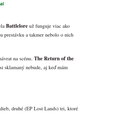
al
Battlelore
ela
už funguje viac ako
šiu prestávku a takmer nebolo o nich
The Return of the
návrat na scénu.
 asi sklamaný nebude, aj keď mám
ieb, druhé (EP Lost Lands) tri, ktoré