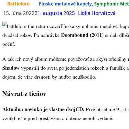
Battlelore
Fínske metalové kapely
,
Symphonic Met
15. júna 2022
21. augusta 2025
Lidka Horvátová
Fínska symphonic metalová kap
Doombound (2011)
dvadsať rokov. Po nahrávke
si dali dlh
počuť.
A tak ich nový album môžeme považovať za akýsi oficiálny 
Shadow
vypustili do sveta po jedenástich rokoch a fanúšik
dojem, že viac drsnosti by hudbe neuškodilo.
Návrat z tieňov
Aktuálna novinka je vlastne dvojCD.
Prvé obsahuje 9 sklad
vznikli ešte pred prestávkou a doteraz neboli vydané.