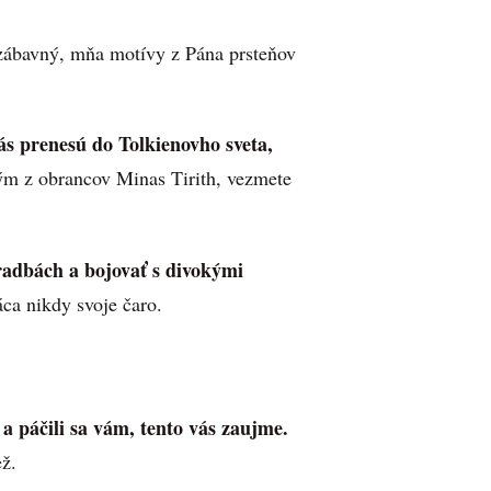
 zábavný, mňa motívy z Pána prsteňov
ás prenesú do Tolkienovho sveta,
ým z obrancov Minas Tirith, vezmete
radbách a bojovať s divokými
áca nikdy svoje čaro.
a páčili sa vám, tento vás zaujme.
ž.