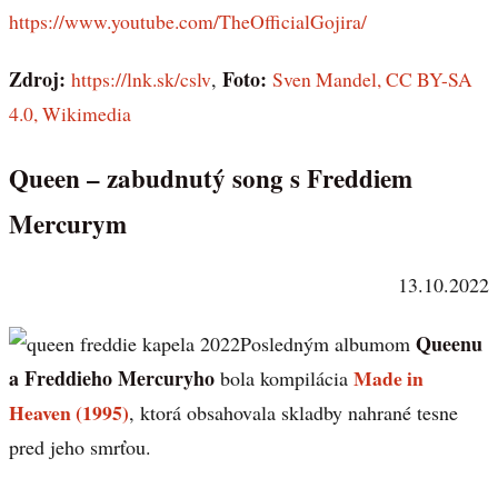
https://www.youtube.com/TheOfficialGojira/
Zdroj:
Foto:
https://lnk.sk/cslv
,
Sven Mandel, CC BY-SA
4.0, Wikimedia
Queen – zabudnutý song s Freddiem
Mercurym
13.10.2022
Queenu
Posledným albumom
a Freddieho Mercuryho
Made in
bola kompilácia
Heaven (1995)
, ktorá obsahovala skladby nahrané tesne
pred jeho smrťou.