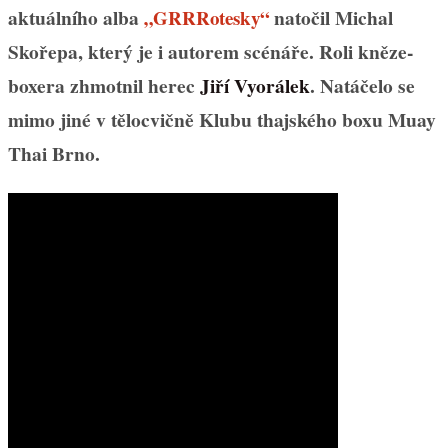
aktuálního alba
natočil Michal
„GRRRotesky“
Skořepa, který je i autorem scénáře. Roli kněze-
boxera zhmotnil herec
Jiří Vyorálek
. Natáčelo se
mimo jiné v tělocvičně Klubu thajského boxu Muay
Thai Brno.