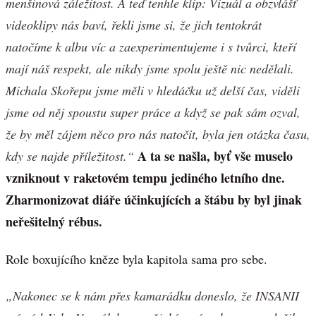
menšinová záležitost. A teď tenhle klip: Vizuál a obzvlášť
videoklipy nás baví, řekli jsme si, že jich tentokrát
natočíme k albu víc a zaexperimentujeme i s tvůrci, kteří
mají náš respekt, ale nikdy jsme spolu ještě nic nedělali.
Michala Skořepu jsme měli v hledáčku už delší čas, viděli
jsme od něj spoustu super práce a když se pak sám ozval,
že by měl zájem něco pro nás natočit, byla jen otázka času,
A ta se našla, byť vše muselo
kdy se najde příležitost.“
vzniknout v raketovém tempu jediného letního dne.
Zharmonizovat diáře účinkujících a štábu by byl jinak
neřešitelný rébus.
Role boxujícího kněze byla kapitola sama pro sebe.
„Nakonec se k nám přes kamarádku doneslo, že INSANII