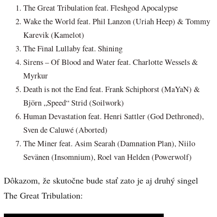
The Great Tribulation feat. Fleshgod Apocalypse
Wake the World feat. Phil Lanzon (Uriah Heep) & Tommy
Karevik (Kamelot)
The Final Lullaby feat. Shining
Sirens – Of Blood and Water feat. Charlotte Wessels &
Myrkur
Death is not the End feat. Frank Schiphorst (MaYaN) &
Björn „Speed“ Strid (Soilwork)
Human Devastation feat. Henri Sattler (God Dethroned),
Sven de Caluwé (Aborted)
The Miner feat. Asim Searah (Damnation Plan), Niilo
Sevänen (Insomnium), Roel van Helden (Powerwolf)
Dôkazom, že skutočne bude stať zato je aj druhý singel
The Great Tribulation: