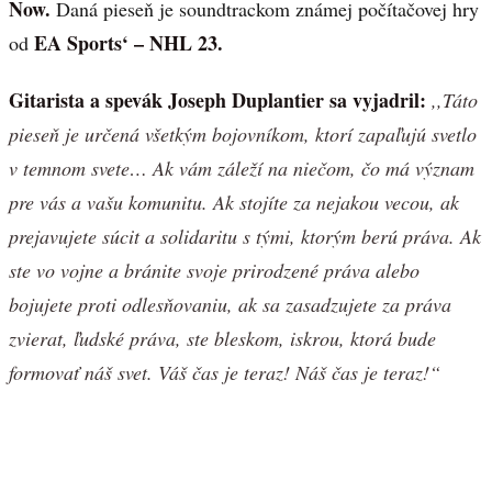
Now.
Daná pieseň je soundtrackom známej počítačovej hry
EA Sports‘ – NHL 23.
od
Gitarista a spevák Joseph Duplantier sa vyjadril:
,,Táto
pieseň je určená všetkým bojovníkom, ktorí zapaľujú svetlo
v temnom svete…
Ak vám záleží na niečom, čo má význam
pre vás a vašu komunitu. Ak stojíte za nejakou vecou, ak
prejavujete súcit a solidaritu s tými, ktorým berú práva. Ak
ste vo vojne a bránite svoje prirodzené práva alebo
bojujete proti odlesňovaniu, ak sa zasadzujete za práva
zvierat, ľudské práva, ste bleskom, iskrou, ktorá bude
formovať náš svet. Váš čas je teraz! Náš čas je teraz!“