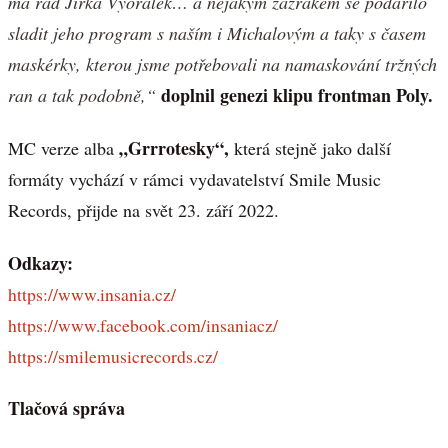
má rád Jirka Vyorálek… a nějakým zázrakem se podařilo
sladit jeho program s naším i Michalovým a taky s časem
maskérky, kterou jsme potřebovali na namaskování tržných
doplnil genezi klipu frontman Poly.
ran a tak podobně,“
„Grrrotesky“,
MC verze alba
která stejně jako další
formáty vychází v rámci vydavatelství Smile Music
Records, přijde na svět 23. září 2022.
Odkazy:
https://www.insania.cz/
https://www.facebook.com/insaniacz/
https://smilemusicrecords.cz/
Tlačová správa