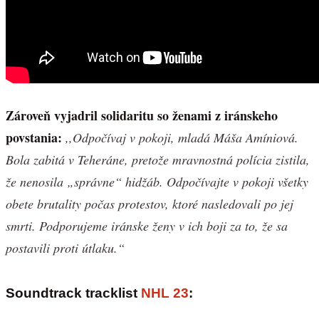
Zároveň vyjadril solidaritu so ženami z iránskeho
povstania:
,,Odpočívaj v pokoji, mladá Máša Amíniová.
Bola zabitá v Teheráne, pretože mravnostná polícia zistila,
že nenosila „správne“ hidžáb. Odpočívajte v pokoji všetky
obete brutality počas protestov, ktoré nasledovali po jej
smrti. Podporujeme iránske ženy v ich boji za to, že sa
postavili proti útlaku.“
Soundtrack tracklist
NHL 23
: