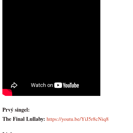
Prvý singel:
The Final Lullaby:
https://youtu.be/YiJ5r8cNiq8