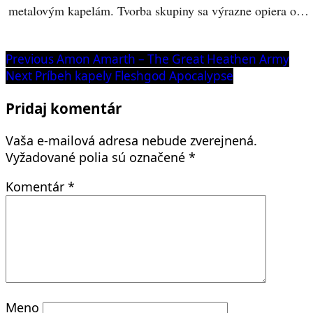
metalovým kapelám. Tvorba skupiny sa výrazne opiera o…
Navigácia
Previous
Previous
Amon Amarth – The Great Heathen Army
post:
Next
Next
Príbeh kapely Fleshgod Apocalypse
v
post:
článku
Pridaj komentár
Vaša e-mailová adresa nebude zverejnená.
Vyžadované polia sú označené
*
Komentár
*
Meno