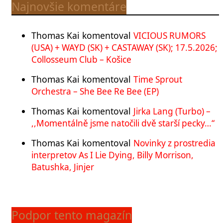
Najnovšie komentáre
Thomas Kai
komentoval
VICIOUS RUMORS
(USA) + WAYD (SK) + CASTAWAY (SK); 17.5.2026;
Collosseum Club – Košice
Thomas Kai
komentoval
Time Sprout
Orchestra – She Bee Re Bee (EP)
Thomas Kai
komentoval
Jirka Lang (Turbo) –
,,Momentálně jsme natočili dvě starší pecky…“
Thomas Kai
komentoval
Novinky z prostredia
interpretov As I Lie Dying, Billy Morrison,
Batushka, Jinjer
Podpor tento magazín