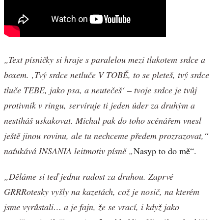
„Text písničky si hraje s paralelou mezi tlukotem srdce a
boxem. ‚Tvý srdce netluče V TOBĚ, to se pleteš, tvý srdce
tluče TEBE, jako psa, a neutečeš‘ – tvoje srdce je tvůj
protivník v ringu, servíruje ti jeden úder za druhým a
nestíháš uskakovat. Michal pak do toho scénářem vnesl
ještě jinou rovinu, ale tu nechceme předem prozrazovat,“
naťukává INSANIA leitmotiv písně „
Nasyp to do mě“.
„Děláme si teď jednu radost za druhou. Zaprvé
GRRRotesky vyšly na kazetách, což je nosič, na kterém
jsme vyrůstali… a je fajn, že se vrací, i když jako