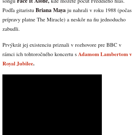
Face It Alone,
songu
kde môžete počuť Freddieho hlas.
Briana Maya
Podľa gitaristu
ju nahrali v roku 1988 (počas
prípravy platne The Miracle) a neskôr na ňu jednoducho
zabudli.
Prvýkrát jej existenciu priznali v rozhovore pre BBC v
Adamom Lambertom v
rámci ich tohtoročného koncertu s
Royal Jubilee
.