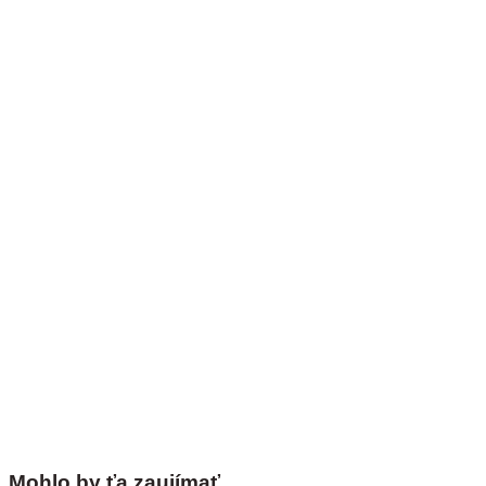
Mohlo by ťa zaujímať