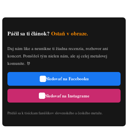
Páčil sa ti článok?
Ostaň v obraze.
Daj nám like a neunikne ti žiadna recenzia, rozhovor ani
koncert. Pomôžeš tým nielen nám, ale aj celej metalovej
komunite. 🤘
Sledovať na Facebooku
Sledovať na Instagrame
Pridáš sa k tisíckam fanúšikov slovenského a českého metalu.