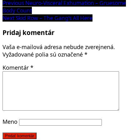
Navigácia
Previous
Previous
Neuro-Visceral Exhumation – Gruesome
post:
Body Count
v
Next
Next
Skid Row – The Gang’s All Here
článku
post:
Pridaj komentár
Vaša e-mailová adresa nebude zverejnená.
Vyžadované polia sú označené
*
Komentár
*
Meno