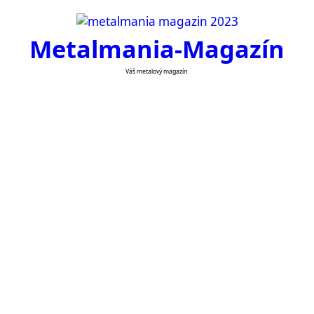
Skip
to
Metalmania-Magazín
content
Váš metalový magazín.