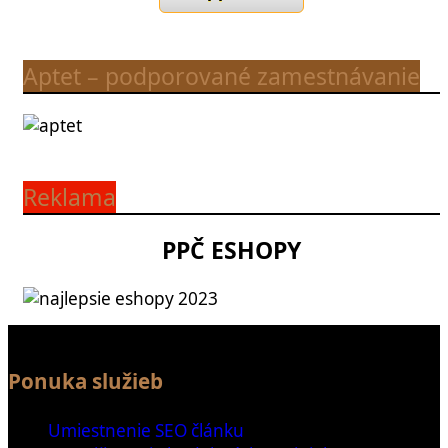
Aptet – podporované zamestnávanie
Reklama
PPČ ESHOPY
Ponuka služieb
Umiestnenie SEO článku