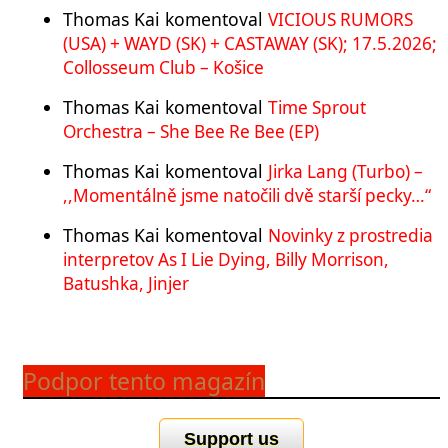
Thomas Kai
komentoval
VICIOUS RUMORS
(USA) + WAYD (SK) + CASTAWAY (SK); 17.5.2026;
Collosseum Club – Košice
Thomas Kai
komentoval
Time Sprout
Orchestra – She Bee Re Bee (EP)
Thomas Kai
komentoval
Jirka Lang (Turbo) –
,,Momentálně jsme natočili dvě starší pecky…“
Thomas Kai
komentoval
Novinky z prostredia
interpretov As I Lie Dying, Billy Morrison,
Batushka, Jinjer
Podpor tento magazín
Support us