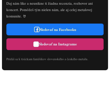
Daj nám like a neunikne ti žiadna recenzia, rozhovor ani
koncert. Pomôžeš tým nielen nám, ale aj celej metalovej
komunite. 🤘
Sledovať na Facebooku
Sledovať na Instagrame
Pridáš sa k tisíckam fanúšikov slovenského a českého metalu.