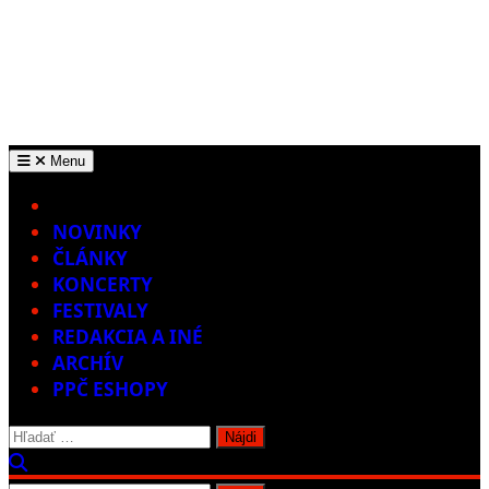
Menu
Home
NOVINKY
ČLÁNKY
KONCERTY
FESTIVALY
REDAKCIA A INÉ
ARCHÍV
PPČ ESHOPY
Hľadať: