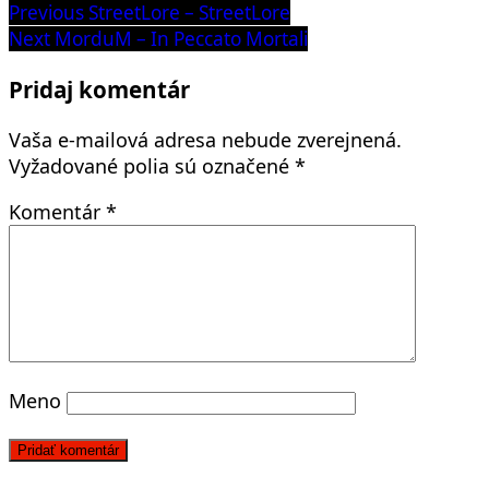
Navigácia
Previous
Previous
StreetLore – StreetLore
post:
Next
Next
MorduM – In Peccato Mortali
v
post:
článku
Pridaj komentár
Vaša e-mailová adresa nebude zverejnená.
Vyžadované polia sú označené
*
Komentár
*
Meno