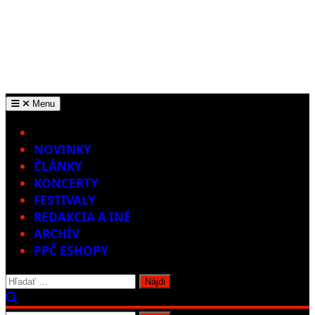
Menu
Home
NOVINKY
ČLÁNKY
KONCERTY
FESTIVALY
REDAKCIA A INÉ
ARCHÍV
PPČ ESHOPY
Hľadať: