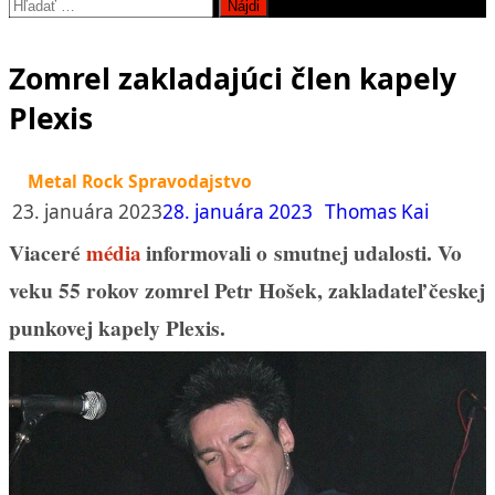
Hľadať:
Zomrel zakladajúci člen kapely
Plexis
Metal Rock Spravodajstvo
23. januára 2023
28. januára 2023
Thomas Kai
Viaceré
informovali o smutnej udalosti. Vo
média
veku 55 rokov zomrel Petr Hošek, zakladateľ českej
punkovej kapely Plexis.