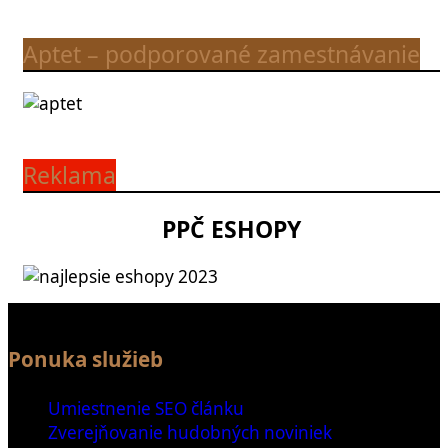
Aptet – podporované zamestnávanie
Reklama
PPČ ESHOPY
Ponuka služieb
Umiestnenie SEO článku
Zverejňovanie hudobných noviniek