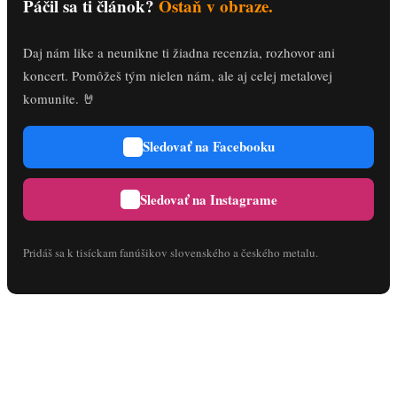
Páčil sa ti článok?
Ostaň v obraze.
Daj nám like a neunikne ti žiadna recenzia, rozhovor ani
koncert. Pomôžeš tým nielen nám, ale aj celej metalovej
komunite. 🤘
Sledovať na Facebooku
Sledovať na Instagrame
Pridáš sa k tisíckam fanúšikov slovenského a českého metalu.