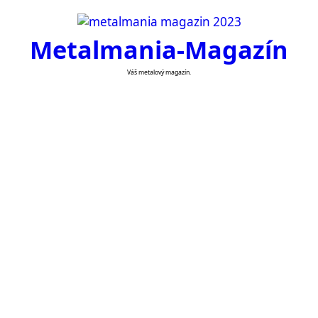
Skip
to
Metalmania-Magazín
content
Váš metalový magazín.