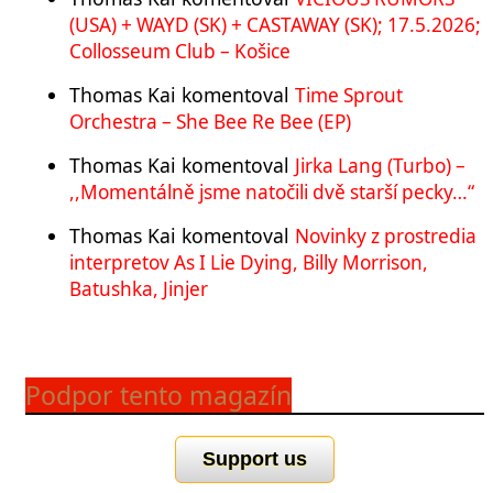
(USA) + WAYD (SK) + CASTAWAY (SK); 17.5.2026;
Collosseum Club – Košice
Thomas Kai
komentoval
Time Sprout
Orchestra – She Bee Re Bee (EP)
Thomas Kai
komentoval
Jirka Lang (Turbo) –
,,Momentálně jsme natočili dvě starší pecky…“
Thomas Kai
komentoval
Novinky z prostredia
interpretov As I Lie Dying, Billy Morrison,
Batushka, Jinjer
Podpor tento magazín
Support us