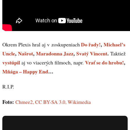
Do řady!
,
Michael’s
Okrem Plexis hral aj v zoskupeniach
Uncle
,
Našrot
,
Maradonna Jazz
,
Svatý Vincent
.
Taktiež
vystúpil
Vrať se do hrobu!
,
aj vo viacerých filmoch, napr.
Mňága – Happy End
…
R.I.P.
Foto:
Chmee2, CC BY-SA 3.0, Wikimedia