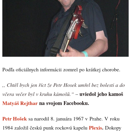
Podľa oficiálnych informácii zomrel po krátkej chorobe.
,, Chtěl bych jen říct že Petr Hosek umřel bez bolesti a do
uviedol jeho kamoš
včera večer byl v kruhu kámošů.“
–
Matyáš Rejthar
na svojom Facebooku.
Petr Hošek
sa narodil 8. januára 1967 v Prahe. V roku
Plexis
.
1984 založil českú punk rockovú kapelu
Dokopy