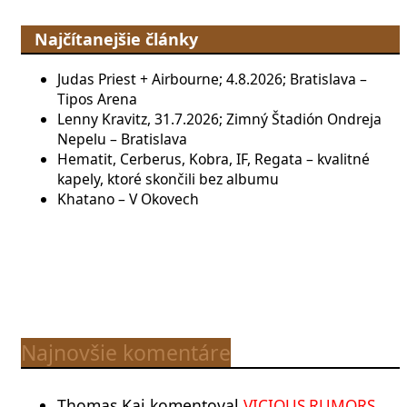
Najčítanejšie články
Judas Priest + Airbourne; 4.8.2026; Bratislava –
Tipos Arena
Lenny Kravitz, 31.7.2026; Zimný Štadión Ondreja
Nepelu – Bratislava
Hematit, Cerberus, Kobra, IF, Regata – kvalitné
kapely, ktoré skončili bez albumu
Khatano – V Okovech
Najnovšie komentáre
Thomas Kai
komentoval
VICIOUS RUMORS