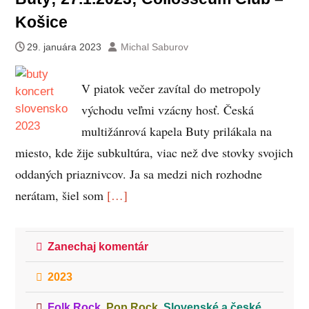
Košice
29. januára 2023
Michal Saburov
V piatok večer zavítal do metropoly
východu veľmi vzácny hosť. Česká
multižánrová kapela Buty prilákala na
miesto, kde žije subkultúra, viac než dve stovky svojich
oddaných priaznivcov. Ja sa medzi nich rozhodne
nerátam, šiel som
[…]
Zanechaj komentár
2023
Folk Rock
,
Pop Rock
,
Slovenské a české