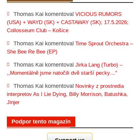
Thomas Kai
komentoval
VICIOUS RUMORS
(USA) + WAYD (SK) + CASTAWAY (SK); 17.5.2026;
Collosseum Club – Košice
Thomas Kai
komentoval
Time Sprout Orchestra –
She Bee Re Bee (EP)
Thomas Kai
komentoval
Jirka Lang (Turbo) –
,,Momentálně jsme natočili dvě starší pecky…“
Thomas Kai
komentoval
Novinky z prostredia
interpretov As I Lie Dying, Billy Morrison, Batushka,
Jinjer
Podpor tento magazín