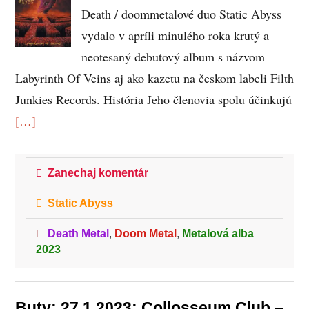
Death / doommetalové duo Static Abyss
vydalo v apríli minulého roka krutý a
neotesaný debutový album s názvom
Labyrinth Of Veins aj ako kazetu na českom labeli Filth
Junkies Records. História Jeho členovia spolu účinkujú
[…]
Zanechaj komentár
Static Abyss
Death Metal
,
Doom Metal
,
Metalová alba
2023
Buty; 27.1.2023; Collosseum Club –