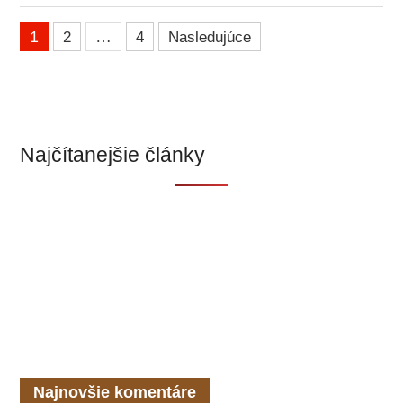
Stránkovanie
1
2
…
4
Nasledujúce
príspevkov
Najčítanejšie články
Najnovšie komentáre