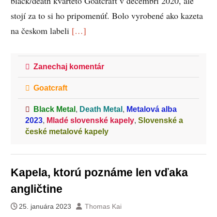
black/death kvarteto Goatcraft v decembri 2020, ale
stojí za to si ho pripomenúť. Bolo vyrobené ako kazeta
na českom labeli
[…]
Zanechaj komentár
Goatcraft
Black Metal
,
Death Metal
,
Metalová alba
2023
,
Mladé slovenské kapely
,
Slovenské a
české metalové kapely
Kapela, ktorú poznáme len vďaka
angličtine
25. januára 2023
Thomas Kai