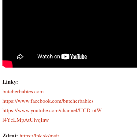
Linky:
butcherbabies.com
https://www.facebook.com/butcherbabies
https://www.youtube.com/channel/UCD-otW-
l4YcLMpAtUivqInw
Zdroj:
https://lnk.sk/msjr