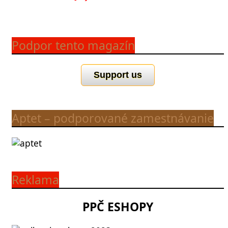
Podpor tento magazín
Support us
Aptet – podporované zamestnávanie
Reklama
PPČ ESHOPY