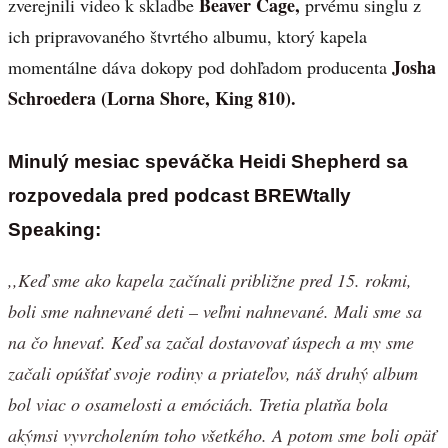
Beaver Cage,
zverejnili video k skladbe
prvému singlu z
ich pripravovaného štvrtého albumu, ktorý kapela
Josha
momentálne dáva dokopy pod dohľadom producenta
Schroedera (Lorna Shore, King 810).
Minulý mesiac speváčka Heidi Shepherd sa
rozpovedala pred podcast BREWtally
Speaking:
,,Keď sme ako kapela začínali približne pred 15. rokmi,
boli sme nahnevané deti – veľmi nahnevané. Mali sme sa
na čo hnevať. Keď sa začal dostavovať úspech a my sme
začali opúšťať svoje rodiny a priateľov, náš druhý album
bol viac o osamelosti a emóciách. Tretia platňa bola
akýmsi vyvrcholením toho všetkého. A potom sme boli opäť