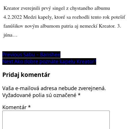
Kreator zverejnili prvý singel z chystaného albumu
4.2.2022 Medzi kapely, ktoré sa rozhodli tento rok potešiť
fanúšikov novým albumom patria aj nemeckí Kreator. 3.
júna…
Navigácia
Previous
Previous
Sabu – Banshee
post:
Next
Next
Ako dobre poznáte kapelu Kreator?
v
post:
článku
Pridaj komentár
Vaša e-mailová adresa nebude zverejnená.
Vyžadované polia sú označené
*
Komentár
*