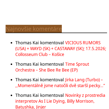
Najnovšie komentáre
Thomas Kai
komentoval
VICIOUS RUMORS
(USA) + WAYD (SK) + CASTAWAY (SK); 17.5.2026;
Collosseum Club – Košice
Thomas Kai
komentoval
Time Sprout
Orchestra – She Bee Re Bee (EP)
Thomas Kai
komentoval
Jirka Lang (Turbo) –
,,Momentálně jsme natočili dvě starší pecky…“
Thomas Kai
komentoval
Novinky z prostredia
interpretov As I Lie Dying, Billy Morrison,
Batushka, Jinjer