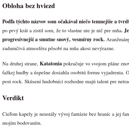
Obloha bez hviezd
Podľa týchto názvov som očakával niečo temnejšie a tvrdš
. J
po prvý krát a zistil som, že to vlastne nie je nič pre mňa
progresívnejší a smutne snový, vesmírny rock.
Aranžmány 
zadumčivá atmosféra pôsobí na mňa akosi nevýrazne.
Katatonia
Na druhej strane,
pokračuje vo svojom pláne zno
ťažkej hudby a úspešne dosiahla osobitú formu vyjadrenia. 
post rock. Skúsení hudobníci rozhodne majú talent pre netr
Verdikt
Cieľom kapely je neustály vývoj fantázie bez hraníc a jej fan
mojím bodovaním.