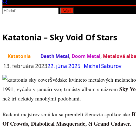
Hľadať:
Katatonia – Sky Void Of Stars
Katatonia
Death Metal
,
Doom Metal
,
Metalová alba
13. februára 2023
22. júna 2025
Michal Saburov
Švédske kvinteto metalových melanch
Sky Voi
1991, vydalo v januári svoj trinásty album s názvom
než tri dekády mnohými podobami.
B
Radami majstrov smútku sa premleli členovia spolkov ako
Of Crowds, Diabolical Masquerade, či Grand Cadaver.