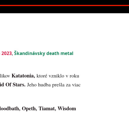
 2023
,
Škandinávsky death metal
Katatonia,
olikov
ktoré vzniklo v roku
d Of Stars.
Jeho hudba prešla za viac
loodbath, Opeth, Tiamat, Wisdom