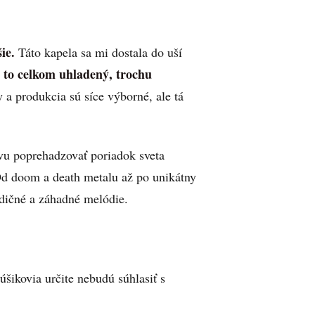
ie.
Táto kapela sa mi dostala do uší
e to celkom uhladený, trochu
a produkcia sú síce výborné, ale tá
vu poprehadzovať poriadok sveta
Od doom a death metalu až po unikátny
adičné a záhadné melódie.
úšikovia určite nebudú súhlasiť s