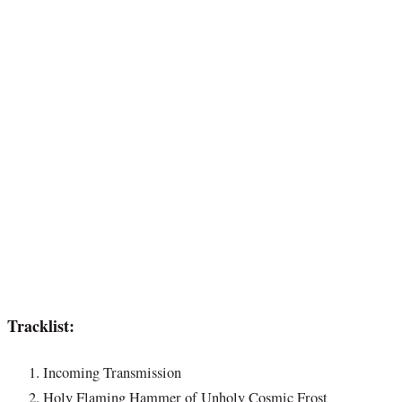
Tracklist:
Incoming Transmission
Holy Flaming Hammer of Unholy Cosmic Frost