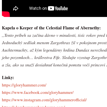
Kapela o Keeper of the Celestial Flame of Abernethy:
,,Tento príbeh sa začína dávno v minulosti, tisíc rokov pred
Jednoduchý sedliak menom Zargothrax žil v pokojnom prostr
Auchtermuchty, až kým legendárny hrdina Dundax nerozhodo
jeho pozemkoch… kráľovstva Fife. Sledujte vzostup Zargoth
a zla, ako sa snaží dosiahnuť konečnú pomstu voči princovi
Linky:
https://gloryhammer.com/
https://www.facebook.com/gloryhammer/
https://www.instagram.com/gloryhammerofficial/