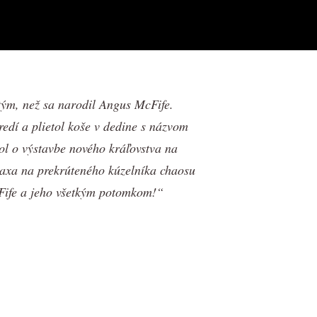
 tým, než sa narodil Angus McFife.
edí a plietol koše v dedine s názvom
l o výstavbe nového kráľovstva na
raxa na prekrúteného kúzelníka chaosu
 Fife a jeho všetkým potomkom!“