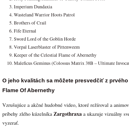
Imperium Dundaxia
Wasteland Warrior Hoots Patrol
Brothers of Crail
Fife Eternal
Sword Lord of the Goblin Horde
Vorpal Laserblaster of Pittenweem
Keeper of the Celestial Flame of Abernethy
Maleficus Geminus (Colossus Matrix 38B – Ultimate Invoca
O jeho kvalitách sa môžete presvedčiť z prvého 
Flame Of Abernethy
Vzrušujúce a akčné hudobné video, ktoré režíroval a animo
Zargothraxa
príbehy zlého kúzelníka
a ukazuje vizuálny sv
vyzerať.