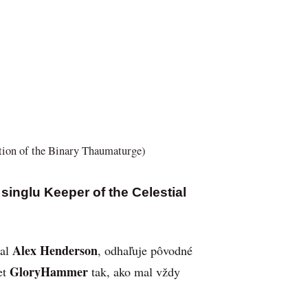
tion of the Binary Thaumaturge)
singlu Keeper of the Celestial
Alex Henderson
val
, odhaľuje pôvodné
GloryHammer
et
tak, ako mal vždy