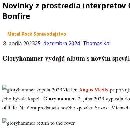
Novinky z prostredia interpretov 
Bonfire
Metal Rock Spravodajstvo
8. apríla 2023
25. decembra 2024
Thomas Kai
Gloryhammer vydajú album s novým spev
Angus McSix
Nie len
pripravuje
Gloryhammer.
jeho bývalá kapela
2. júna 2023 vypustia d
of Fife
. Na ňom predstavia nového speváka Sozosa Michaela