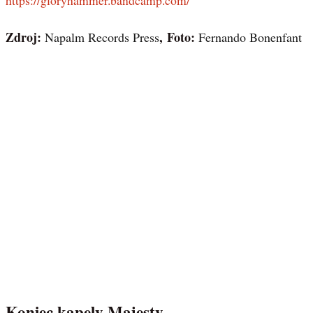
https://gloryhammer.bandcamp.com/
Zdroj:
, Foto:
Napalm Records Press
Fernando Bonenfant
Koniec kapely Majesty