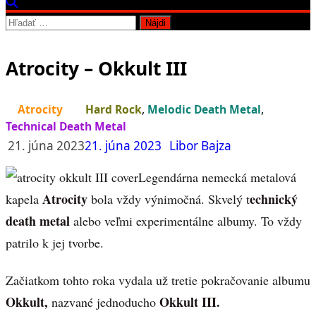
Hľadať:
Atrocity – Okkult III
Atrocity
Hard Rock
,
Melodic Death Metal
,
Technical Death Metal
21. júna 2023
21. júna 2023
Libor Bajza
Legendárna nemecká metalová
Atrocity
echnický
kapela
bola vždy výnimočná. Skvelý t
death metal
alebo veľmi experimentálne albumy. To vždy
patrilo k jej tvorbe.
Začiatkom tohto roka vydala už tretie pokračovanie albumu
Okkult,
Okkult III.
nazvané jednoducho