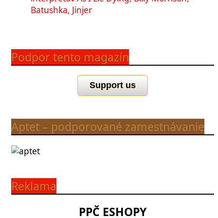
Batushka, Jinjer
Podpor tento magazín
Support us
Aptet – podporované zamestnávanie
Reklama
PPČ ESHOPY