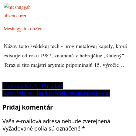
Meshuggah - obZen
Názov tejto švédskej tech - prog metalovej kapely, ktorá
existuje od roku 1987, znamená v hebrejčine „šialený“.
Teraz si títo majstri arytmie pripomínajú 15. výročie…
Navigácia
Previous
Previous
K.F.R – Pure Evil
post:
Next
Next
Refore – Built to Nothing (dvojrecenzia)
v
post:
článku
Pridaj komentár
Vaša e-mailová adresa nebude zverejnená.
Vyžadované polia sú označené
*