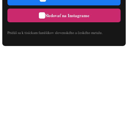
Sledovať na Instagrame
Pridáš sa k tisíckam fanúšikov slovenského a českého metalu.