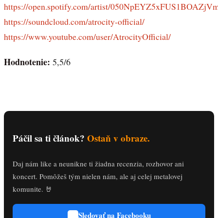
https://open.spotify.com/artist/050NpEYZ5xFUS1BOAZjV
https://soundcloud.com/atrocity-official/
https://www.youtube.com/user/AtrocityOfficial/
Hodnotenie:
5,5/6
Páčil sa ti článok?
Ostaň v obraze.
Daj nám like a neunikne ti žiadna recenzia, rozhovor ani
koncert. Pomôžeš tým nielen nám, ale aj celej metalovej
komunite. 🤘
Sledovať na Facebooku