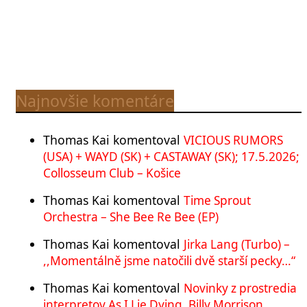
Najnovšie komentáre
Thomas Kai
komentoval
VICIOUS RUMORS
(USA) + WAYD (SK) + CASTAWAY (SK); 17.5.2026;
Collosseum Club – Košice
Thomas Kai
komentoval
Time Sprout
Orchestra – She Bee Re Bee (EP)
Thomas Kai
komentoval
Jirka Lang (Turbo) –
,,Momentálně jsme natočili dvě starší pecky…“
Thomas Kai
komentoval
Novinky z prostredia
interpretov As I Lie Dying, Billy Morrison,