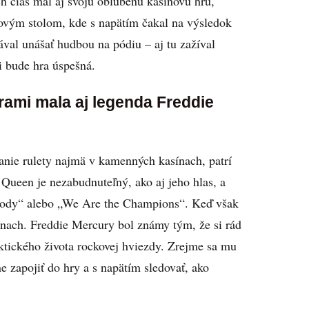
h čias mal aj svoju obľúbenú kasínovú hru,
etovým stolom, kde s napätím čakal na výsledok
ával unášať hudbou na pódiu – aj tu zažíval
i bude hra úspešná.
rami mala aj legenda Freddie
ranie rulety najmä v kamenných kasínach, patrí
Queen je nezabudnuteľný, ako aj jeho hlas, a
sody“ alebo „We Are the Champions“. Keď však
sínach. Freddie Mercury bol známy tým, že si rád
ektického života rockovej hviezdy. Zrejme sa mu
e zapojiť do hry a s napätím sledovať, ako