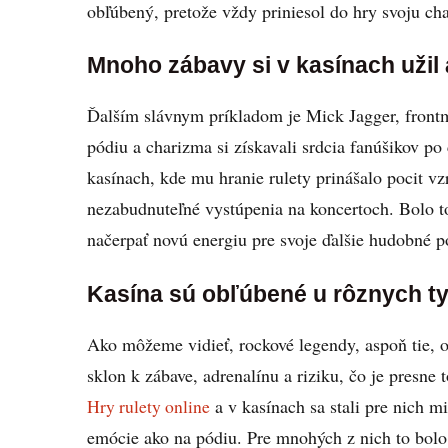
obľúbený, pretože vždy priniesol do hry svoju ch
Mnoho zábavy si v kasínach užil 
Ďalším slávnym príkladom je Mick Jagger, frontm
pódiu a charizma si získavali srdcia fanúšikov po 
kasínach, kde mu hranie rulety prinášalo pocit vz
nezabudnuteľné vystúpenia na koncertoch. Bolo t
načerpať novú energiu pre svoje ďalšie hudobné p
Kasína sú obľúbené u rôznych ty
Ako môžeme vidieť, rockové legendy, aspoň tie, 
sklon k zábave, adrenalínu a riziku, čo je presne 
Hry rulety online
a v kasínach sa stali pre nich m
emócie ako na pódiu. Pre mnohých z nich to bolo