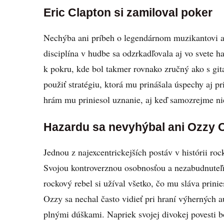
Eric Clapton si zamiloval poker
Nechýba ani príbeh o legendárnom muzikantovi a g
disciplína v hudbe sa odzrkadľovala aj vo svete 
k pokru, kde bol takmer rovnako zručný ako s git
použiť stratégiu, ktorá mu prinášala úspechy aj pr
hrám mu priniesol uznanie, aj keď samozrejme nie 
Hazardu sa nevyhýbal ani Ozzy
Jednou z najexcentrickejších postáv v histórii r
Svojou kontroverznou osobnosťou a nezabudnuteľn
rockový rebel si užíval všetko, čo mu sláva prinie
Ozzy sa nechal často vidieť pri hraní výherných au
plnými dúškami. Napriek svojej divokej povesti 