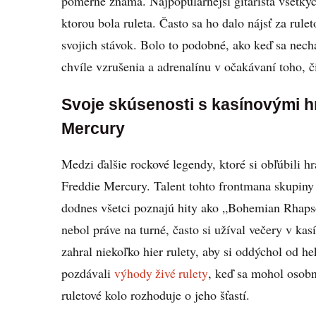
pomerne známa. Najpopulárnejší gitarista všetkýc
ktorou bola ruleta. Často sa ho dalo nájsť za rul
svojich stávok. Bolo to podobné, ako keď sa nech
chvíle vzrušenia a adrenalínu v očakávaní toho, č
Svoje skúsenosti s kasínovými h
Mercury
Medzi ďalšie rockové legendy, ktoré si obľúbili h
Freddie Mercury. Talent tohto frontmana skupiny 
dodnes všetci poznajú hity ako „Bohemian Rhap
nebol práve na turné, často si užíval večery v ka
zahral niekoľko hier rulety, aby si oddýchol od h
pozdávali
výhody živé rulety
, keď sa mohol osobn
ruletové kolo rozhoduje o jeho šťastí.