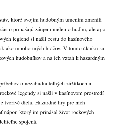
ostáv, ktoré svojím hudobným umením zmenili
l často prinášajú záujem nielen o hudbu, ale aj o
ových legiend si našli cestu do kasínového
 tak ako mnoho iných hráčov. V tomto článku sa
ckových hudobníkov a na ich vzťah k hazardným
 príbehov o nezabudnuteľných zážitkoch a
rockové legendy si našli v kasínovom prostredí
je tvorivé diela. Hazardné hry pre nich
ať nápor, ktorý im prinášal život rockových
eliteľne spojená.