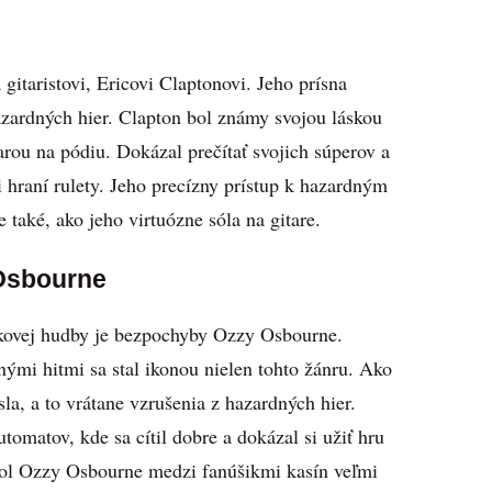
itaristovi, Ericovi Claptonovi. Jeho prísna
hazardných hier. Clapton bol známy svojou láskou
arou na pódiu. Dokázal prečítať svojich súperov a
i hraní rulety. Jeho precízny prístup k hazardným
také, ako jeho virtuózne sóla na gitare.
 Osbourne
ockovej hudby je bezpochyby Ozzy Osbourne.
ými hitmi sa stal ikonou nielen tohto žánru. Ako
sla, a to vrátane vzrušenia z hazardných hier.
tomatov, kde sa cítil dobre a dokázal si užiť hru
bol Ozzy Osbourne medzi fanúšikmi kasín veľmi