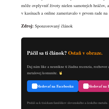
môže ovplyvniť životy nielen samotných hráčov, ale
v kasínach a online zameriavalo v prvom rade na
Zdroj:
Sponzorovaný článok
Páčil sa ti článok?
Ostaň v obraze.
Daj nám like a neunikne ti žiadna recenzia, rozhovor 
metalovej komunite.
Sledovať na Facebooku
Sledovať na
Pridáš sa k tisíckam fanúšikov slovenského a českého metalu.