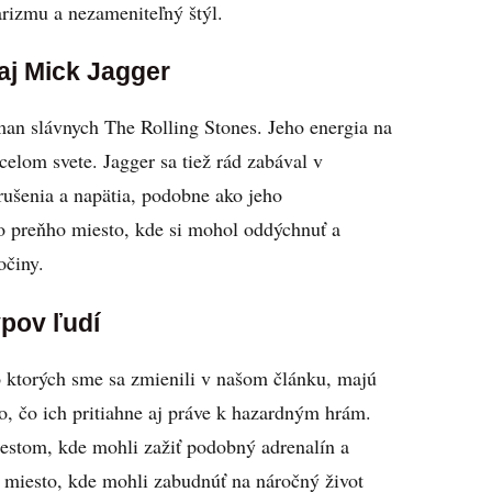
arizmu a nezameniteľný štýl.
aj Mick Jagger
an slávnych The Rolling Stones. Jeho energia na
celom svete. Jagger sa tiež rád zabával v
rušenia a napätia, podobne ako jeho
o preňho miesto, kde si mohol oddýchnuť a
očiny.
pov ľudí
o ktorých sme sa zmienili v našom článku, majú
to, čo ich pritiahne aj práve k hazardným hrám.
iestom, kde mohli zažiť podobný adrenalín a
 miesto, kde mohli zabudnúť na náročný život