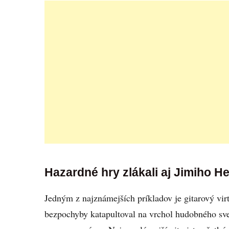
Hazardné hry zlákali aj Jimiho H
Jedným z najznámejších príkladov je gitarový vir
bezpochyby katapultoval na vrchol hudobného svet