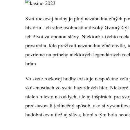
Svet rockovej hudby je plný nezabudnuteľných p
históriu. Ich silné osobnosti a divoký životný štý
ich život za oponou slávy. Niektoré z týchto rock
prostredia, kde prežívali nezabudnuteľné chvíle,
pozrieme na príbehy niektorých legendárnych ro
hrám.
Vo svete rockovej hudby existuje nespočetne veľa
skúsenostiach zo sveta hazardných hier. Niektoré 
nielen miesto na oddych, ale aj inšpiráciu pre svo
predstavovali jedinečný spôsob, ako si vyventilov
hudobníkov a tiež aj sláva, ktorá s tým bola neodd