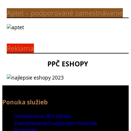
Aptet – podporované zamestnávanie
Reklama
PPČ ESHOPY
Ponuka služieb
Umiestnenie SEO článku
Zverejňovanie hudobných noviniek
Promotéri