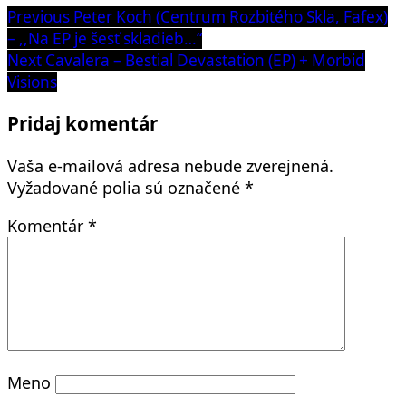
Navigácia
Previous
Previous
Peter Koch (Centrum Rozbitého Skla, Fafex)
post:
– ,,Na EP je šesť skladieb…“
v
Next
Next
Cavalera – Bestial Devastation (EP) + Morbid
článku
post:
Visions
Pridaj komentár
Vaša e-mailová adresa nebude zverejnená.
Vyžadované polia sú označené
*
Komentár
*
Meno