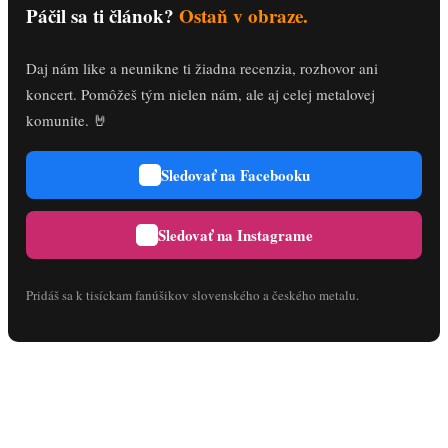
Páčil sa ti článok?
Ostaň v obraze.
Daj nám like a neunikne ti žiadna recenzia, rozhovor ani
koncert. Pomôžeš tým nielen nám, ale aj celej metalovej
komunite. 🤘
Sledovať na Facebooku
Sledovať na Instagrame
Pridáš sa k tisíckam fanúšikov slovenského a českého metalu.