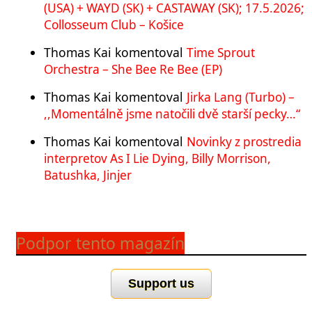
(USA) + WAYD (SK) + CASTAWAY (SK); 17.5.2026;
Collosseum Club – Košice
Thomas Kai
komentoval
Time Sprout
Orchestra – She Bee Re Bee (EP)
Thomas Kai
komentoval
Jirka Lang (Turbo) –
,,Momentálně jsme natočili dvě starší pecky…“
Thomas Kai
komentoval
Novinky z prostredia
interpretov As I Lie Dying, Billy Morrison,
Batushka, Jinjer
Podpor tento magazín
Support us