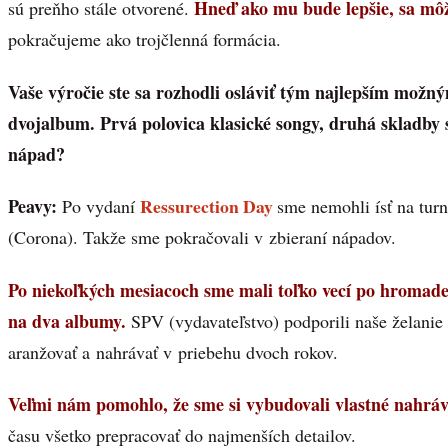
Hneď ako mu bude lepšie, sa môž
sú preňho stále otvorené.
pokračujeme ako trojčlenná formácia.
Vaše výročie ste sa rozhodli osláviť tým najlepším možn
dvojalbum. Prvá polovica klasické songy, druhá skladby s
nápad?
Peavy:
Ressurection Day
Po vydaní
sme nemohli ísť na turn
(Corona). Takže sme pokračovali v zbieraní nápadov.
Po niekoľkých mesiacoch sme mali toľko vecí po hromade, 
na dva albumy.
SPV (vydavateľstvo) podporili naše želanie
aranžovať a nahrávať v priebehu dvoch rokov.
Veľmi nám pomohlo, že sme si vybudovali vlastné nahráva
času všetko prepracovať do najmenších detailov.