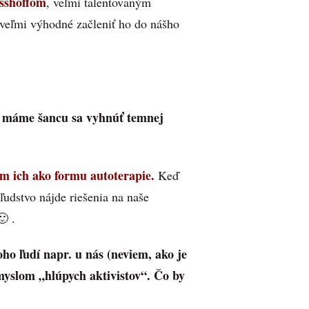
sshoffom
, veľmi talentovaným
 veľmi výhodné začleniť ho do nášho
ia máme šancu sa vyhnúť temnej
m ich ako formu autoterapie.
Keď
ľudstvo nájde riešenia na naše
🙂 .
ho ľudí napr. u nás (neviem, ako je
ýmyslom „hlúpych aktivistov“. Čo by