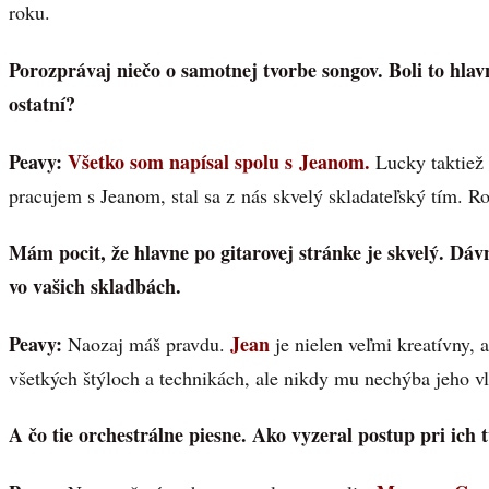
roku.
Porozprávaj niečo o samotnej tvorbe songov. Boli to hlavn
ostatní?
Peavy:
Všetko som napísal spolu s Jeanom.
Lucky taktiež 
pracujem s Jeanom, stal sa z nás skvelý skladateľský tím. R
Mám pocit, že hlavne po gitarovej stránke je skvelý. Dá
vo vašich skladbách.
Peavy:
Jean
Naozaj máš pravdu.
je nielen veľmi kreatívny, a
všetkých štýloch a technikách, ale nikdy mu nechýba jeho v
A čo tie orchestrálne piesne. Ako vyzeral postup pri ich 