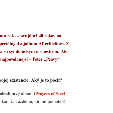
to rok oslavujú už 40 rokov na
 špeciálny dvojalbum Afterlifelines. Z
raná so symfonickým orchestrom. Ako
 najpovolanejší – Peter „Peavy“
jej existencie. Aký je to pocit?
(
Prayers of Steel
–
nahrali prvý album
ikom (a každému, kto mi pomohol),