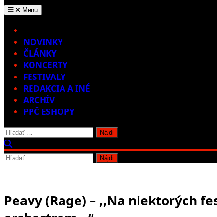
Menu
Home
NOVINKY
ČLÁNKY
KONCERTY
FESTIVALY
REDAKCIA A INÉ
ARCHÍV
PPČ ESHOPY
Hľadať:
Hľadať:
Peavy (Rage) – ,,Na niektorých f