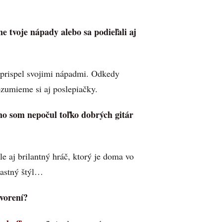
e tvoje nápady alebo sa podieľali aj
prispel svojimi nápadmi. Odkedy
ozumieme si aj poslepiačky.
vno som nepočul toľko dobrých gitár
le aj brilantný hráč, ktorý je doma vo
lastný štýl…
tvorení?