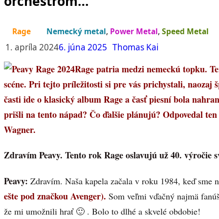
orchestrom…“
Rage
Nemecký metal
,
Power Metal
,
Speed Metal
1. apríla 2024
6. júna 2025
Thomas Kai
Rage patria medzi nemeckú topku. Ten
scéne. Pri tejto príležitosti si pre vás prichystali, naozaj
časti ide o klasický album Rage a časť piesní bola nah
prišli na tento nápad? Čo ďalšie plánujú? Odpovedal ten
Wagner.
Zdravím Peavy. Tento rok Rage oslavujú už 40. výročie svo
Peavy:
Zdravím. Naša kapela začala v roku 1984, keď sme 
ešte pod značkou Avenger).
Som veľmi vďačný najmä fanúš
že mi umožnili hrať 🙂 . Bolo to dlhé a skvelé obdobie!