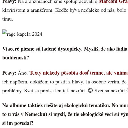
Peavy:
Marcom Gra
Na aranžmánoch sme spolupracovali s
klaviristom a aranžérom. Keďže býva neďaleko od nás, bolo
tímu.
Viaceré piesne sú ladené dystopicky. Myslíš, že ako ľud
budúcnosti?
Peavy:
Texty niekedy pôsobia dosť temne, ale vníma
Áno.
ich napíšem, dokážem to pustiť z hlavy. Ja osobne verím, že 
problémy. Svet sa predsa len tak nezrúti. 😉 Svet sa nezrúti 
Na albume taktiež riešite aj ekologickú tematiku. No mno
to u vás v Nemecku) si myslí, že tie ekologické veci sú v
si im povedal?