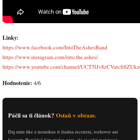
Linky:
https://www.facebook.com/IntoTheAshesBand
https://www.instagram.com/into.the.ashes/
https://www.youtube.com/channel/UCT5lJv8zCVatcft8ZUk
Hodnotenie:
4/6
Páčil sa ti článok?
Ostaň v obraze.
Daj nám like a neunikne ti žiadna recenzia, rozhovor ani
koncert. Pomôžeš tým nielen nám, ale aj celej metalovej