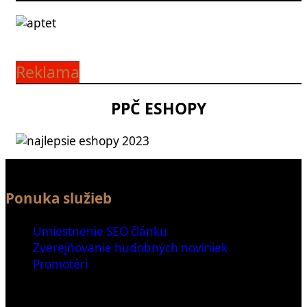
Reklama
PPČ ESHOPY
Ponuka služieb
Umiestnenie SEO článku
Zverejňovanie hudobných noviniek
Promotéri