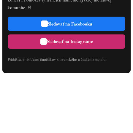
komunite. 🤘
Sledovať na Facebooku
Sledovať na Instagrame
Pridáš sa k tisíckam fanúšikov slovenského a českého metalu.