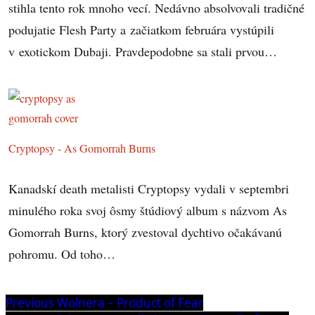
stihla tento rok mnoho vecí. Nedávno absolvovali tradičné
podujatie Flesh Party a začiatkom februára vystúpili
v exotickom Dubaji. Pravdepodobne sa stali prvou…
Cryptopsy - As Gomorrah Burns
Kanadskí death metalisti Cryptopsy vydali v septembri
minulého roka svoj ôsmy štúdiový album s názvom As
Gomorrah Burns, ktorý zvestoval dychtivo očakávanú
pohromu. Od toho…
Navigácia
Previous
Previous
Wolnera – Product of Fear