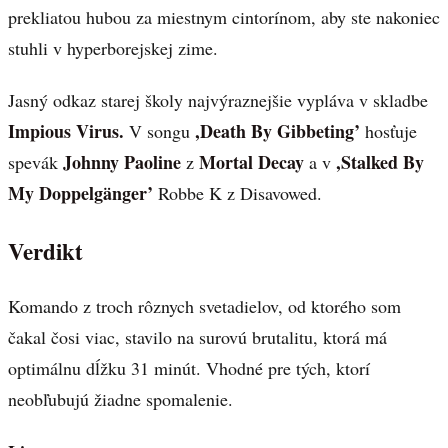
prekliatou hubou za miestnym cintorínom, aby ste nakoniec
stuhli v hyperborejskej zime.
Jasný odkaz starej školy najvýraznejšie vypláva v skladbe
Impious Virus.
,Death By Gibbeting’
V songu
hosťuje
Johnny Paoline
Mortal Decay
,Stalked By
spevák
z
a v
My Doppelgänger’
Robbe K z Disavowed.
Verdikt
Komando z troch rôznych svetadielov, od ktorého som
čakal čosi viac, stavilo na surovú brutalitu, ktorá má
optimálnu dĺžku 31 minút. Vhodné pre tých, ktorí
neobľubujú žiadne spomalenie.