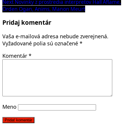
post:
Next
Next
Novinky z prostredia interpretov Hall Aflame,
v
post:
Orden Ogan, Anims, Manon Meurt
článku
Pridaj komentár
Vaša e-mailová adresa nebude zverejnená.
Vyžadované polia sú označené
*
Komentár
*
Meno