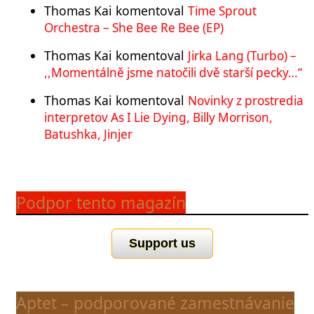
Thomas Kai
komentoval
Time Sprout
Orchestra – She Bee Re Bee (EP)
Thomas Kai
komentoval
Jirka Lang (Turbo) –
,,Momentálně jsme natočili dvě starší pecky…“
Thomas Kai
komentoval
Novinky z prostredia
interpretov As I Lie Dying, Billy Morrison,
Batushka, Jinjer
Podpor tento magazín
Support us
Aptet – podporované zamestnávanie