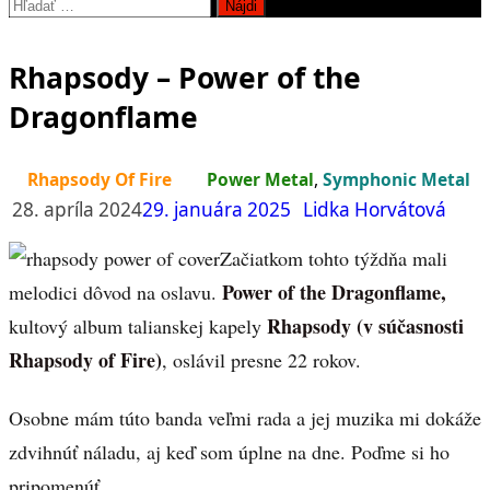
Hľadať:
Rhapsody – Power of the
Dragonflame
Rhapsody Of Fire
Power Metal
,
Symphonic Metal
28. apríla 2024
29. januára 2025
Lidka Horvátová
Začiatkom tohto týždňa mali
Power of the Dragonflame,
melodici dôvod na oslavu.
Rhapsody (v súčasnosti
kultový album talianskej kapely
Rhapsody of Fire)
, oslávil presne 22 rokov.
Osobne mám túto banda veľmi rada a jej muzika mi dokáže
zdvihnúť náladu, aj keď som úplne na dne. Poďme si ho
pripomenúť.