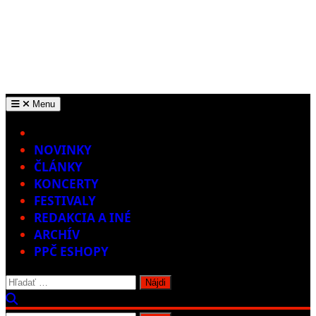
Menu
Home
NOVINKY
ČLÁNKY
KONCERTY
FESTIVALY
REDAKCIA A INÉ
ARCHÍV
PPČ ESHOPY
Hľadať: