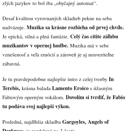
zlých jazykov to bol iba „obyčajný automat“.
Desať kvalitou vyrovnaných skladieb pekne na seba
Muzika sa krásne rozbieha od prvej chvíle.
nadväzuje.
Celý čas cítite záľubu
Je epická, silná a plná fantázie.
muzikantov v opernej hudbe.
Muzika má v sebe
vznešenosť a veľa emócií a zároveň je aj neuveriteľne
zábavná.
In
Je tu pravdepodobne najlepšie intro z celej tvorby
Terebis,
Lamento Eroico
krásna balada
s úžasným
Dovolím si tvrdiť, že Fabio
Fabiovým operným vokálom.
tu podáva svoj najlepší výkon.
Gargoyles, Angels of
Posledná, najdlhšia skladba
Darkness,
je rozdelená na 3 časti: