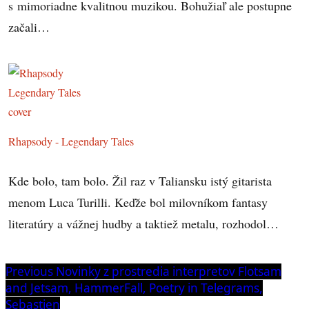
s mimoriadne kvalitnou muzikou. Bohužiaľ ale postupne
začali…
Rhapsody - Legendary Tales
Kde bolo, tam bolo. Žil raz v Taliansku istý gitarista
menom Luca Turilli. Keďže bol milovníkom fantasy
literatúry a vážnej hudby a taktiež metalu, rozhodol…
Navigácia
Previous
Previous
Novinky z prostredia interpretov Flotsam
post:
and Jetsam, HammerFall, Poetry in Telegrams,
v
Sebastien