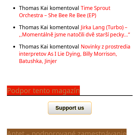
Thomas Kai
komentoval
Time Sprout
Orchestra – She Bee Re Bee (EP)
Thomas Kai
komentoval
Jirka Lang (Turbo) –
,,Momentálně jsme natočili dvě starší pecky…“
Thomas Kai
komentoval
Novinky z prostredia
interpretov As I Lie Dying, Billy Morrison,
Batushka, Jinjer
Podpor tento magazín
Support us
Aptet – podporované zamestnávanie