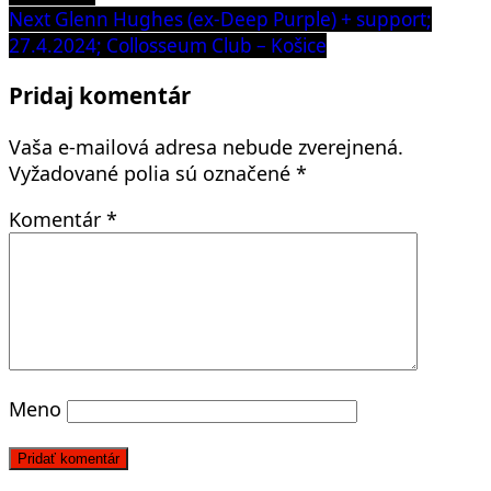
článku
Next
Next
Glenn Hughes (ex-Deep Purple) + support;
post:
27.4.2024; Collosseum Club – Košice
Pridaj komentár
Vaša e-mailová adresa nebude zverejnená.
Vyžadované polia sú označené
*
Komentár
*
Meno