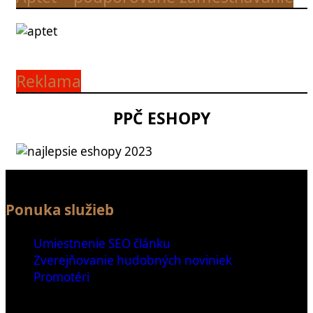
Reklama
PPČ ESHOPY
Ponuka služieb
Umiestnenie SEO článku
Zverejňovanie hudobných noviniek
Promotéri