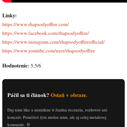
Linky:
https://www.rhapsodyoffire.com/
https://www.facebook.com/rhapsodyoffire/
https://www.instagram.com/rhapsodyoffireofficial/
https://www.youtube.com/user/rhapsodyoffire
Hodnotenie:
5,5/6
Páčil sa ti článok?
Ostaň v obraze.
Daj nám like a neunikne ti žiadna recenzia, rozhovor ani
koncert. Pomôžeš tým nielen nám, ale aj celej metalovej
komunite. 🤘