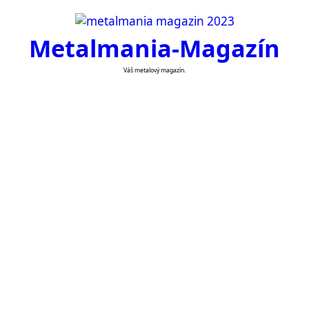
Skip
to
Metalmania-Magazín
content
Váš metalový magazín.