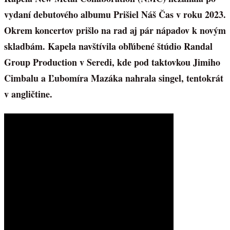
vydaní debutového albumu Prišiel Náš Čas v roku 2023.
Okrem koncertov prišlo na rad aj pár nápadov k novým
skladbám. Kapela navštívila obľúbené štúdio Randal
Group Production v Seredi, kde pod taktovkou Jimiho
Cimbalu a Ľubomíra Mazáka nahrala singel, tentokrát
v angličtine.