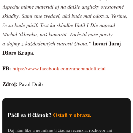
úspechu máme materiál aj na ďalšie anglicky otextované
skladby. Sami sme zvedaví, akú bude mať odozvu. Veríme,
že sa bude páčiť. Text ku skladbe Until
I Die napísal
Michal Sklienka, náš kamarát. Zachytil naše pocity
hovorí Juraj
a dojmy z každodenných starosti života.“
Džoro Krupa.
FB:
https://www.facebook.com/nmcbandofficial
Zdroj:
Pavol Dráb
Páčil sa ti článok?
Ostaň v obraze.
Daj nám like a neunikne ti žiadna recenzia, rozhovor ani