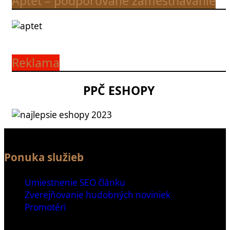
Aptet – podporované zamestnávanie
Reklama
PPČ ESHOPY
Ponuka služieb
Umiestnenie SEO článku
Zverejňovanie hudobných noviniek
Promotéri