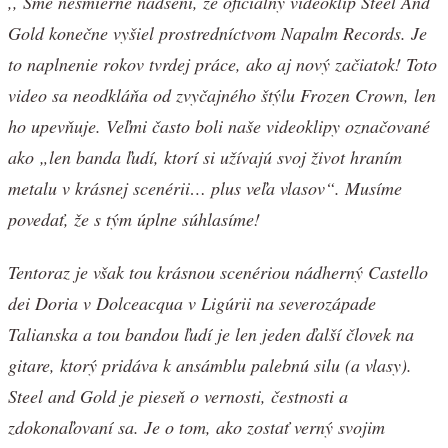
,, Sme nesmierne nadšení, že oficiálny videoklip Steel And
Gold konečne vyšiel prostredníctvom Napalm Records. Je
to naplnenie rokov tvrdej práce, ako aj nový začiatok! Toto
video sa neodkláňa od zvyčajného štýlu Frozen Crown, len
ho upevňuje. Veľmi často boli naše videoklipy označované
ako „len banda ľudí, ktorí si užívajú svoj život hraním
metalu v krásnej scenérii… plus veľa vlasov“. Musíme
povedať, že s tým úplne súhlasíme!
Tentoraz je však tou krásnou scenériou nádherný Castello
dei Doria v Dolceacqua v Ligúrii na severozápade
Talianska a tou bandou ľudí je len jeden ďalší človek na
gitare, ktorý pridáva k ansámblu palebnú silu (a vlasy).
Steel and Gold je pieseň o vernosti, čestnosti a
zdokonaľovaní sa. Je o tom, ako zostať verný svojim