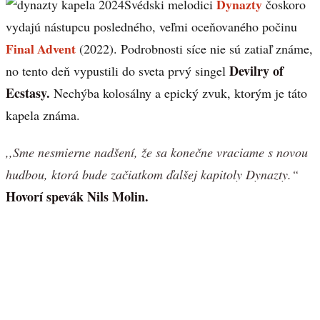
Dynazty
Švédski melodici
čoskoro
vydajú nástupcu posledného, veľmi oceňovaného počinu
Final Advent
(2022). Podrobnosti síce nie sú zatiaľ známe,
Devilry of
no tento deň vypustili do sveta prvý singel
Ecstasy.
Nechýba kolosálny a epický zvuk, ktorým je táto
kapela známa.
,,Sme nesmierne nadšení, že sa konečne vraciame s novou
hudbou, ktorá bude začiatkom ďalšej kapitoly Dynazty.“
Hovorí spevák Nils Molin.