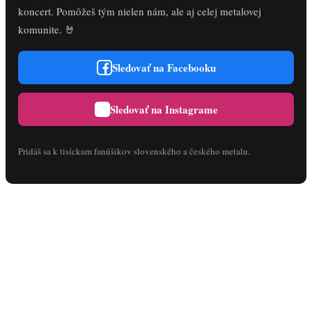
koncert. Pomôžeš tým nielen nám, ale aj celej metalovej
komunite. 🤘
Sledovať na Facebooku
Sledovať na Instagrame
Pridáš sa k tisíckam fanúšikov slovenského a českého metalu.