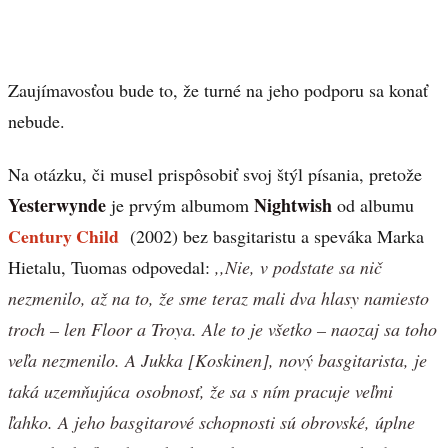
Zaujímavosťou bude to, že turné na jeho podporu sa konať
nebude.
Na otázku, či musel prispôsobiť svoj štýl písania, pretože
Yesterwynde
Nightwish
je prvým albumom
od albumu
Century Child
(2002) bez basgitaristu a speváka Marka
Hietalu, Tuomas odpovedal:
,,Nie, v podstate sa nič
nezmenilo, až na to, že sme teraz mali dva hlasy namiesto
troch – len Floor a Troya. Ale to je všetko – naozaj sa toho
veľa nezmenilo. A Jukka [Koskinen], nový basgitarista, je
taká uzemňujúca osobnosť, že sa s ním pracuje veľmi
ľahko. A jeho basgitarové schopnosti sú obrovské, úplne