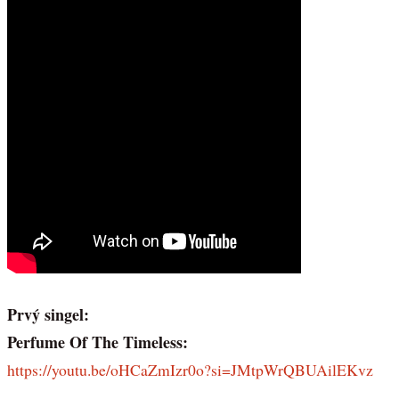
Prvý singel:
Perfume Of The Timeless:
https://youtu.be/oHCaZmIzr0o?si=JMtpWrQBUAilEKvz