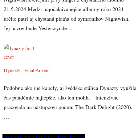
21.5.2024 Medzi najočakávanejšie albumy roku 2024
určite patrí aj chystaná platňa od symfonikov Nightwish.
Jej názov bude Yesterwynde…
Dynazty - Final Advent
Podobne ako iné kapely, aj švédska stálica Dynazty využila
čas pandémie najlepšie, ako len mohla – intenzívne
pracovala na nástupcovi počinu The Dark Delight (2020).
…
Previous
Previous
Dream Evil – Metal Gods