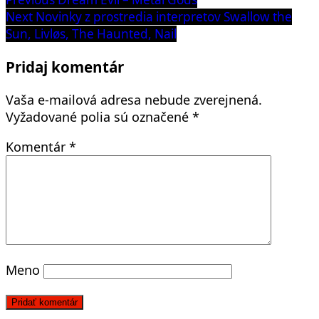
Navigácia
post:
Next
Next
Novinky z prostredia interpretov Swallow the
v
post:
Sun, Livløs, The Haunted, Nail
článku
Pridaj komentár
Vaša e-mailová adresa nebude zverejnená.
Vyžadované polia sú označené
*
Komentár
*
Meno