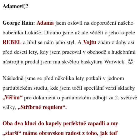
Adamovi)?
George Rain:
Adama
jsem oslovil na doporučení našeho
bubeníka Lukáše. Dlouho jsme už ale věděli o jeho kapele
REBEL
Vojtu
a líbil se nám jeho styl. A
znám z doby asi
před deseti lety, kdy jsem pracoval v obchodě s hudebními
nástroji a prodal jsem mu skvělou baskytaru Warwick. 🙂
Následně jsme se před několika lety potkali v jednom
pardubickém studiu, kde jsem točil speciální verzi skladby
„Věřím“
pro dokument o pardubickém odboji za 2. světové
„Stříbrné requiem“.
války,
Oba dva kluci do kapely perfektně zapadli a my
„starší“ máme obrovskou radost z toho, jak teď