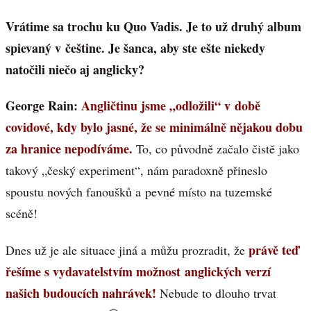
Vrátime sa trochu ku Quo Vadis. Je to už druhý album
spievaný v češtine. Je šanca, aby ste ešte niekedy
natočili niečo aj anglicky?
George Rain:
Angličtinu jsme „odložili“ v době
covidové, kdy bylo jasné, že se minimálně nějakou dobu
za hranice nepodíváme.
To, co původně začalo čistě jako
takový „český experiment“, nám paradoxně přineslo
spoustu nových fanoušků a pevné místo na tuzemské
scéně!
právě teď
Dnes už je ale situace jiná a můžu prozradit, že
řešíme s vydavatelstvím možnost anglických verzí
našich budoucích nahrávek!
Nebude to dlouho trvat