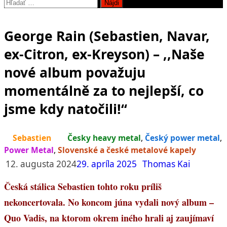
Hľadať:
George Rain (Sebastien, Navar,
ex-Citron, ex-Kreyson) – ,,Naše
nové album považuju
momentálně za to nejlepší, co
jsme kdy natočili!“
Sebastien
Česky heavy metal
,
Český power metal
,
Power Metal
,
Slovenské a české metalové kapely
12. augusta 2024
29. apríla 2025
Thomas Kai
Česká stálica Sebastien tohto roku príliš
nekoncertovala. No koncom júna vydali nový album –
Quo Vadis, na ktorom okrem iného hrali aj zaujímaví