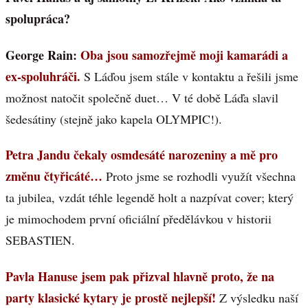
spolupráca?
George Rain:
Oba jsou samozřejmě moji kamarádi a
ex-spoluhráči.
S Láďou jsem stále v kontaktu a řešili jsme
možnost natočit společně duet… V té době Láďa slavil
šedesátiny (stejně jako kapela OLYMPIC!).
Petra Jandu čekaly osmdesáté narozeniny a mě pro
změnu čtyřicáté…
Proto jsme se rozhodli využít všechna
ta jubilea, vzdát téhle legendě holt a nazpívat cover; který
je mimochodem první oficiální předělávkou v historii
SEBASTIEN.
Pavla Hanuse jsem pak přizval hlavně proto, že na
party klasické kytary je prostě nejlepší!
Z výsledku naší