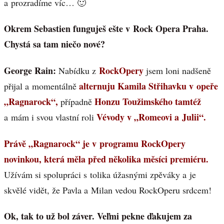
a prozradíme víc… 🙂
Okrem Sebastien funguješ ešte v Rock Opera Praha.
Chystá sa tam niečo nové?
George Rain:
RockOpery
Nabídku z
jsem loni nadšeně
alternuju Kamila Střihavku v opeře
přijal a momentálně
„Ragnarock“,
Honzu Toužimského tamtéž
případně
Vévody v „Romeovi a Julii“.
a mám i svou vlastní roli
Právě „Ragnarock“ je v programu RockOpery
novinkou, která měla před několika měsíci premiéru.
Užívám si spolupráci s tolika úžasnými zpěváky a je
skvělé vidět, že Pavla a Milan vedou RockOperu srdcem!
Ok, tak to už bol záver. Veľmi pekne ďakujem za