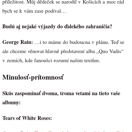
příležitost. Můj dědeček se narodil v Košicích a moc rád
bych se k vám zase podíval…
Budú aj nejaké výjazdy do ďalekého zahraničia?
George Rain:
…i to máme do budoucna v plánu. Teď se
ale chceme věnovat hlavně představení alba „Quo Vadis“
v zemích, kde fanoušci rozumí našim textům.
Minulosť-prítomnosť
Skús zaspomínať dvoma, troma vetami na tieto vaše
albumy:
Tears of White Roses: