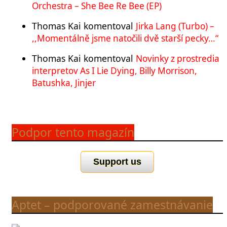
Orchestra – She Bee Re Bee (EP)
Thomas Kai
komentoval
Jirka Lang (Turbo) –
,,Momentálně jsme natočili dvě starší pecky…“
Thomas Kai
komentoval
Novinky z prostredia
interpretov As I Lie Dying, Billy Morrison,
Batushka, Jinjer
Podpor tento magazín
Support us
Aptet – podporované zamestnávanie