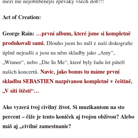
mezi mé nejoblíběnější zpěváky všech dob!!!
Act of Creation:
George Rain:
…první album, které jsme si kompletně
produkovali sami.
Dlouho jsem ho měl z naší diskografie
úplně nejradši a jsou na něm skladby jako „Amy“,
„Winner“, nebo „Die In Me“, které byly řadu let páteří
Navíc, jako bonus tu máme první
našich koncertů.
skladbu SEBASTIEN nazpívanou kompletně v češtině,
„V síti štěstí“…
Ako vyzerá tvoj civilný život. Si muzikantom na sto
percent – čiže je tento koníček aj tvojou obživou? Alebo
máš aj „civilné zamestnanie?