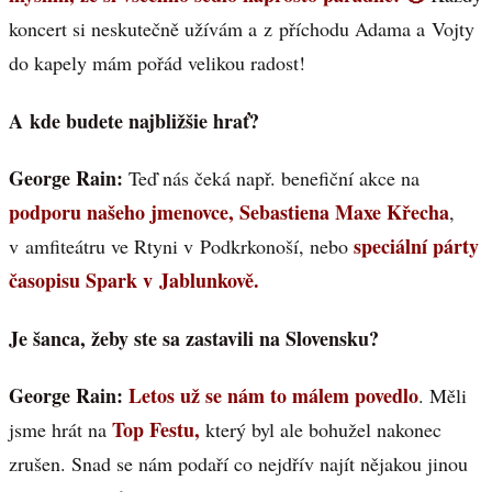
koncert si neskutečně užívám a z příchodu Adama a Vojty
do kapely mám pořád velikou radost!
A kde budete najbližšie hrať?
George Rain:
Teď nás čeká např. benefiční akce na
podporu našeho jmenovce, Sebastiena Maxe Křecha
,
speciální párty
v amfiteátru ve Rtyni v Podkrkonoší, nebo
časopisu Spark v Jablunkově.
Je šanca, žeby ste sa zastavili na Slovensku?
George Rain:
Letos už se nám to málem povedlo
. Měli
Top Festu,
jsme hrát na
který byl ale bohužel nakonec
zrušen. Snad se nám podaří co nejdřív najít nějakou jinou