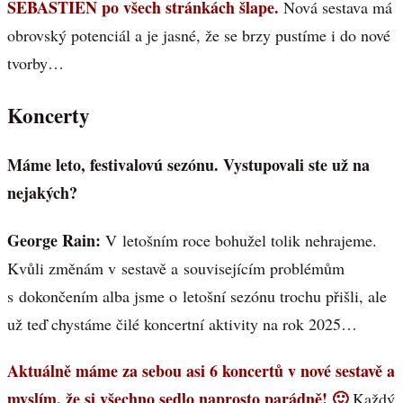
SEBASTIEN po všech stránkách šlape.
Nová sestava má
obrovský potenciál a je jasné, že se brzy pustíme i do nové
tvorby…
Koncerty
Máme leto, festivalovú sezónu. Vystupovali ste už na
nejakých?
George Rain:
V letošním roce bohužel tolik nehrajeme.
Kvůli změnám v sestavě a souvisejícím problémům
s dokončením alba jsme o letošní sezónu trochu přišli, ale
už teď chystáme čilé koncertní aktivity na rok 2025…
Aktuálně máme za sebou asi 6 koncertů v nové sestavě a
myslím, že si všechno sedlo naprosto parádně! 🙂
Každý