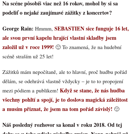
Na scéne pôsobíš viac než 16 rokov, mohol by si sa
podeliť o nejaké zaujímavé zážitky z koncertov?
George Rain:
SEBASTIEN sice funguje 16 let,
Hmmm,
ale svou první kapelu hrající vlastní skladby jsem
založil už v roce 1999!
🙂 To znamená, že na hudební
scéně straším už 25 let!
Zážitků mám nepočítaně, ale to hlavní, proč hudbu pořád
dělám, se odehrává vlastně vždycky – je to to propojení
Když se stane, že nás hudba
mezi pódiem a publikem!
všechny pohltí a spojí, je to doslova magická záležitost
a musím přiznat, že jsem na tom pořád závislý!
🙂
Náš posledný rozhovor sa konal v roku 2018. Od tej