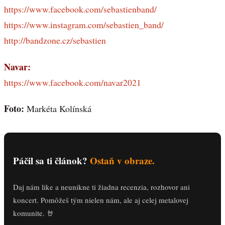
https://www.facebook.com/sebastienband/
https://www.instagram.com/sebastien_band/
http://bandzone.cz/sebastien
Navar:
https://www.facebook.com/navar2021
Foto:
Markéta Kolínská
Páčil sa ti článok?
Ostaň v obraze.
Daj nám like a neunikne ti žiadna recenzia, rozhovor ani
koncert. Pomôžeš tým nielen nám, ale aj celej metalovej
komunite. 🤘