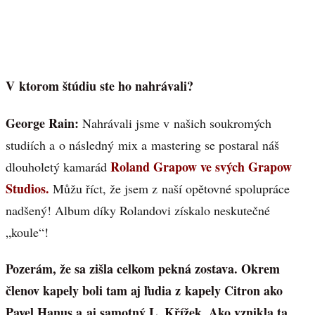
V ktorom štúdiu ste ho nahrávali?
George Rain:
Nahrávali jsme v našich soukromých
studiích a o následný mix a mastering se postaral náš
Roland Grapow ve svých Grapow
dlouholetý kamarád
Studios.
Můžu říct, že jsem z naší opětovné spolupráce
nadšený! Album díky Rolandovi získalo neskutečné
„koule“!
Pozerám, že sa zišla celkom pekná zostava. Okrem
členov kapely boli tam aj ľudia z kapely Citron ako
Pavel Hanus a aj samotný L. Křížek. Ako vznikla ta