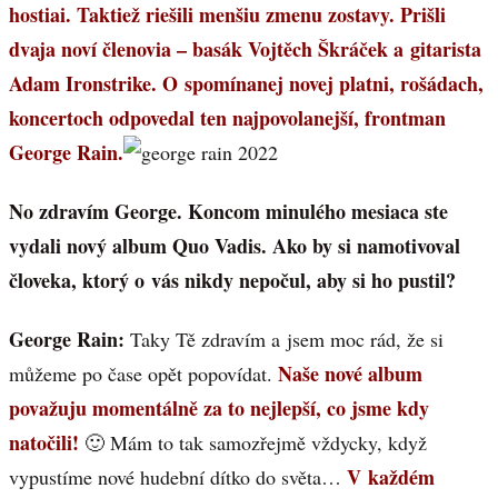
hostiai. Taktiež riešili menšiu zmenu zostavy. Prišli
dvaja noví členovia – basák Vojtěch Škráček a gitarista
Adam Ironstrike. O spomínanej novej platni, rošádach,
koncertoch odpovedal ten najpovolanejší, frontman
George Rain.
No zdravím George. Koncom minulého mesiaca ste
vydali nový album Quo Vadis. Ako by si namotivoval
človeka, ktorý o vás nikdy nepočul, aby si ho pustil?
George Rain:
Taky Tě zdravím a jsem moc rád, že si
Naše nové album
můžeme po čase opět popovídat.
považuju momentálně za to nejlepší, co jsme kdy
natočili!
🙂 Mám to tak samozřejmě vždycky, když
V každém
vypustíme nové hudební dítko do světa…