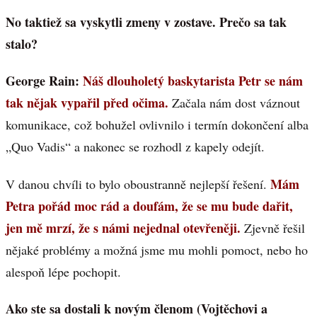
No taktiež sa vyskytli zmeny v zostave. Prečo sa tak
stalo?
George Rain:
Náš dlouholetý baskytarista Petr se nám
tak nějak vypařil před očima.
Začala nám dost váznout
komunikace, což bohužel ovlivnilo i termín dokončení alba
„Quo Vadis“ a nakonec se rozhodl z kapely odejít.
Mám
V danou chvíli to bylo oboustranně nejlepší řešení.
Petra pořád moc rád a doufám, že se mu bude dařit,
jen mě mrzí, že s námi nejednal otevřeněji.
Zjevně řešil
nějaké problémy a možná jsme mu mohli pomoct, nebo ho
alespoň lépe pochopit.
Ako ste sa dostali k novým členom (Vojtěchovi a