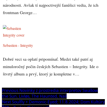
národnosti. Avšak tí najpoctivejší fanúšici vedia, že ich
frontman George…
Sebastien - Integrity
Dobré veci sa oplatí pripomínať. Medzi také patrí aj
minuloročný počin českých Sebastien – Integrity. Ide o
štvrtý album a prvý, ktorý je kompletne v…
Navigácia
Previous
Previous
Novinky z prostredia interpretov Swallow
post:
the Sun, Livløs, The Haunted, Nail
v
Next
Next
Soulfly + Demonic-Eyed; 11.8.2024; Dom Kultúry
článku
post: