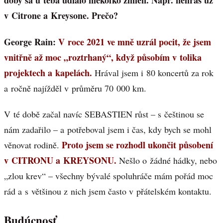
doby sa u teba udialo niekoľko zmien. Napr. nehráš už
v Citrone a Kreysone. Prečo?
George Rain:
V roce 2021 ve mně uzrál pocit, že jsem
vnitřně až moc „roztrhaný“, když působím v tolika
projektech a kapelách.
Hrával jsem i 80 koncertů za rok
a ročně najížděl v průměru 70 000 km.
V té době začal navíc SEBASTIEN růst – s češtinou se
nám zadařilo – a potřeboval jsem i čas, kdy bych se mohl
Proto jsem se rozhodl ukončit působení
věnovat rodině.
v CITRONU a KREYSONU.
Nešlo o žádné hádky, nebo
„zlou krev“ – všechny bývalé spoluhráče mám pořád moc
rád a s většinou z nich jsem často v přátelském kontaktu.
Budúcnosť