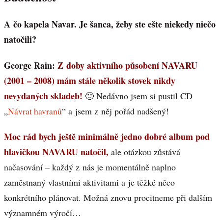
A čo kapela Navar. Je šanca, žeby ste ešte niekedy niečo
natočili?
George Rain:
Z doby aktivního působení NAVARU
(2001 – 2008) mám stále několik stovek nikdy
nevydaných skladeb!
🙂 Nedávno jsem si pustil CD
„
Návrat havranů
“ a jsem z něj pořád nadšený!
Moc rád bych ještě minimálně jedno dobré album pod
hlavičkou NAVARU natočil,
ale otázkou zůstává
načasování – každý z nás je momentálně naplno
zaměstnaný vlastními aktivitami a je těžké něco
konkrétního plánovat. Možná znovu procitneme při dalším
významném výročí…