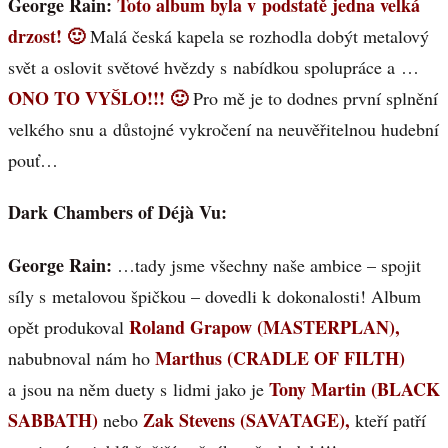
George Rain:
Toto album byla v podstatě jedna velká
drzost! 🙂
Malá česká kapela se rozhodla dobýt metalový
svět a oslovit světové hvězdy s nabídkou spolupráce a …
ONO TO VYŠLO!!! 🙂
Pro mě je to dodnes první splnění
velkého snu a důstojné vykročení na neuvěřitelnou hudební
pouť…
Dark Chambers of Déjà Vu:
George Rain:
…tady jsme všechny naše ambice – spojit
síly s metalovou špičkou – dovedli k dokonalosti! Album
Roland Grapow (MASTERPLAN),
opět produkoval
Marthus (CRADLE OF FILTH)
nabubnoval nám ho
Tony Martin (BLACK
a jsou na něm duety s lidmi jako je
SABBATH)
Zak Stevens (SAVATAGE),
nebo
kteří patří