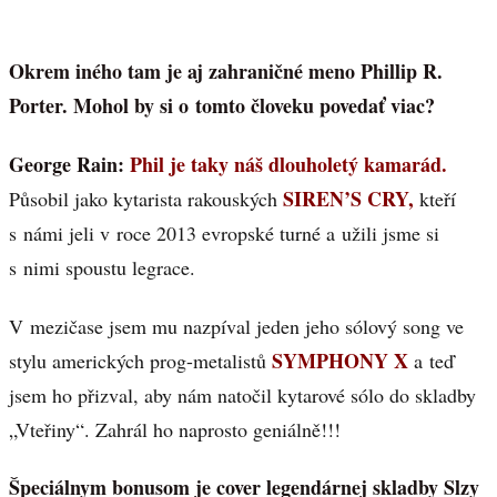
Okrem iného tam je aj zahraničné meno Phillip R.
Porter. Mohol by si o tomto človeku povedať viac?
George Rain:
Phil je taky náš dlouholetý kamarád.
SIREN’S CRY,
Působil jako kytarista rakouských
kteří
s námi jeli v roce 2013 evropské turné a užili jsme si
s nimi spoustu legrace.
V mezičase jsem mu nazpíval jeden jeho sólový song ve
SYMPHONY X
stylu amerických prog-metalistů
a teď
jsem ho přizval, aby nám natočil kytarové sólo do skladby
„Vteřiny“. Zahrál ho naprosto geniálně!!!
Špeciálnym bonusom je cover legendárnej skladby Slzy