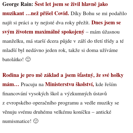
George Rain:
Šest let jsem se živil hlavně jako
muzikant …než přišel Covid.
Díky Bohu se mi podařilo
Dnes jsem se
najít si práci a ty nejisté dva roky přežít.
svým životem maximálně spokojený
– mám úžasnou
manželku, má starší dcera půjde v září do třetí třídy a té
mladší byl nedávno jeden rok, takže si doma užíváme
batolátko! 🙂
Rodina je pro mě základ a jsem šťastný, že své holky
mám…
Ministerstvu školství,
Pracuju na
kde řeším
financování vysokých škol a výzkumných ústavů
z evropského operačního programu a vedle muziky se
věnuju svému druhému velkému koníčku – antické
numismatice! 🙂