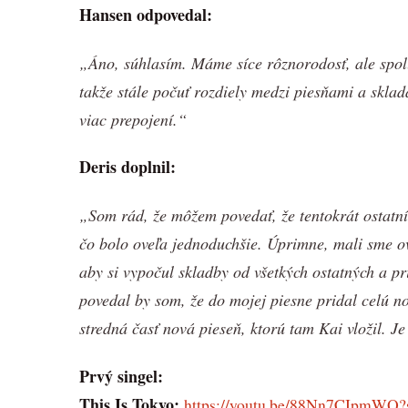
Hansen odpovedal:
„Áno, súhlasím. Máme síce rôznorodosť, ale spolu
takže stále počuť rozdiely medzi piesňami a sklad
viac prepojení.“
Deris doplnil:
„Som rád, že môžem povedať, že tentokrát ostatní 
čo bolo oveľa jednoduchšie. Úprimne, mali sme ov
aby si vypočul skladby od všetkých ostatných a pr
povedal by som, že do mojej piesne pridal celú n
stredná časť nová pieseň, ktorú tam Kai vložil. Je 
Prvý singel:
This Is Tokyo:
https://youtu.be/88Nn7CIpm