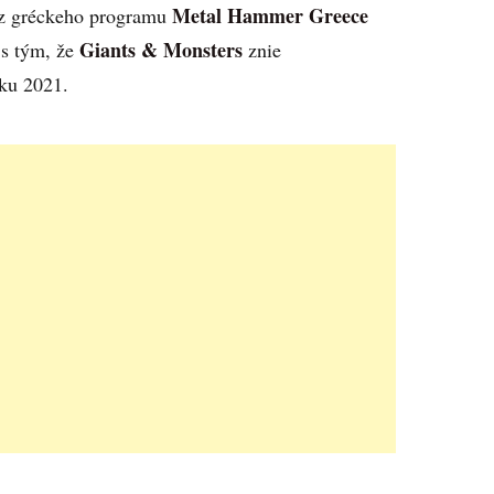
Metal Hammer Greece
z gréckeho programu
Giants & Monsters
 s tým, že
znie
oku 2021.