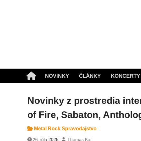
Skip
to
content
NOVINKY
ČLÁNKY
KONCERTY
Home
Novinky z prostredia int
of Fire, Sabaton, Antholo
Metal Rock Spravodajstvo
26. júla 2025
Thomas Kai