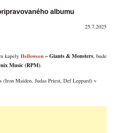
 pripravovaného albumu
25.7.2025
Helloween
– Giants & Monsters
um kapely
, bude
enix Music (RPM)
.
 (Iron Maiden, Judas Priest, Def Leppard) v