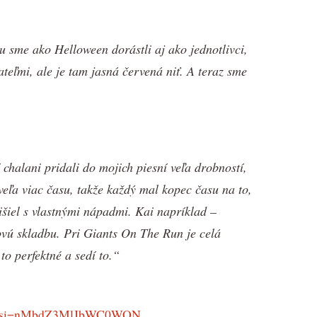
 sme ako Helloween dorástli aj ako jednotlivci,
ateľmi, ale je tam jasná červená niť. A teraz sme
chalani pridali do mojich piesní veľa drobností,
eľa viac času, takže každý mal kopec času na to,
išiel s vlastnými nápadmi. Kai napríklad –
ovú skladbu. Pri Giants On The Run je celá
to perfektné a sedí to.“
WQ?si=nMbdZ3MlJbWC0WON