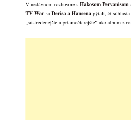
Hakosom Pervanisom
V nedávnom rozhovore s
TV War
Derisa a Hansena
sa
pýtali, či súhlasia
„sústredenejšie a priamočiarejšie“ ako album z r