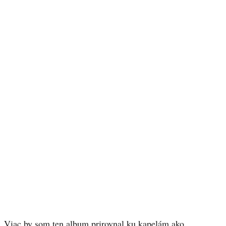
Viac by som ten album prirovnal ku kapelám ako