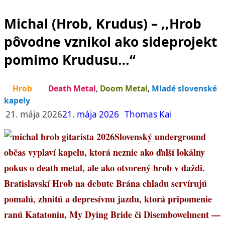
Michal (Hrob, Krudus) – ,,Hrob
pôvodne vznikol ako sideprojekt
pomimo Krudusu…“
Hrob
Death Metal
,
Doom Metal
,
Mladé slovenské
kapely
21. mája 2026
21. mája 2026
Thomas Kai
Slovenský underground
občas vyplaví kapelu, ktorá neznie ako ďalší lokálny
pokus o death metal, ale ako otvorený hrob v daždi.
Bratislavskí Hrob na debute Brána chladu servírujú
pomalú, zhnitú a depresívnu jazdu, ktorá pripomenie
ranú Katatoniu, My Dying Bride či Disembowelment —