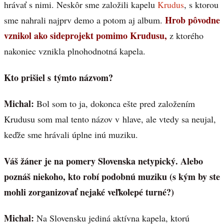
hrávať s nimi. Neskôr sme založili kapelu
Krudus
, s ktorou
Hrob pôvodne
sme nahrali najprv demo a potom aj album.
vznikol ako sideprojekt pomimo Krudusu,
z ktorého
nakoniec vznikla plnohodnotná kapela.
Kto prišiel s týmto názvom?
Michal:
Bol som to ja, dokonca ešte pred založením
Krudusu som mal tento názov v hlave, ale vtedy sa neujal,
keďže sme hrávali úplne inú muziku.
Váš žáner je na pomery Slovenska netypický. Alebo
poznáš niekoho, kto robí podobnú muziku (s kým by ste
mohli zorganizovať nejaké veľkolepé turné?)
Michal:
Na Slovensku jediná aktívna kapela, ktorú