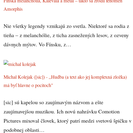
Fínska melanchólia, Kalevala a metal – takto sa zrodil fenomén
Amorphis
Nie všetky legendy vznikajú zo svetla. Niektoré sa rodia z
tieňa – z melanchólie, z ticha zasnežených lesov, z ozveny
dávnych mýtov. Vo Fínsku, z…
Michal Kolejak ([sic]) - ,,Hudba (a text ako jej komplexná zložka)
má byť hlavne o pocitoch"
[sic] sú kapelou so zaujímavým názvom a ešte
zaujímavejšou muzikou. Ich novú nahrávku Comotion
Pictures mixoval človek, ktorý patrí medzi svetovú špičku v
podobnej oblasti…