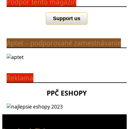
Podpor tento magazín
Support us
Aptet – podporované zamestnávanie
Reklama
PPČ ESHOPY