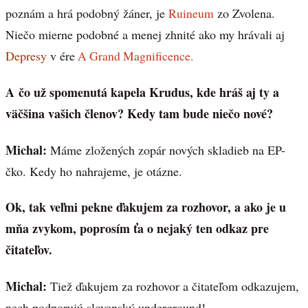
poznám a hrá podobný žáner, je
Ruineum
zo Zvolena.
Niečo mierne podobné a menej zhnité ako my hrávali aj
Depresy
v ére
A Grand Magnificence.
A čo už spomenutá kapela Krudus, kde hráš aj ty a
väčšina vašich členov? Kedy tam bude niečo nové?
Michal:
Máme zložených zopár nových skladieb na EP-
čko. Kedy ho nahrajeme, je otázne.
Ok, tak veľmi pekne ďakujem za rozhovor, a ako je u
mňa zvykom, poprosím ťa o nejaký ten odkaz pre
čitateľov.
Michal:
Tiež ďakujem za rozhovor a čitateľom odkazujem,
nech podporujú slovenský underground!