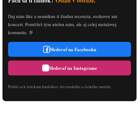
Páčil sa ti článok?
Ostaň v obraze.
Daj nám like a neunikne ti žiadna recenzia, rozhovor ani
koncert. Pomôžeš tým nielen nám, ale aj celej metalovej
komunite. 🤘
Sledovať na Facebooku
Sledovať na Instagrame
Pridáš sa k tisíckam fanúšikov slovenského a českého metalu.