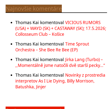
Najnovšie komentáre
Thomas Kai
komentoval
VICIOUS RUMORS
(USA) + WAYD (SK) + CASTAWAY (SK); 17.5.2026;
Collosseum Club – Košice
Thomas Kai
komentoval
Time Sprout
Orchestra – She Bee Re Bee (EP)
Thomas Kai
komentoval
Jirka Lang (Turbo) –
,,Momentálně jsme natočili dvě starší pecky…“
Thomas Kai
komentoval
Novinky z prostredia
interpretov As I Lie Dying, Billy Morrison,
Batushka, Jinjer