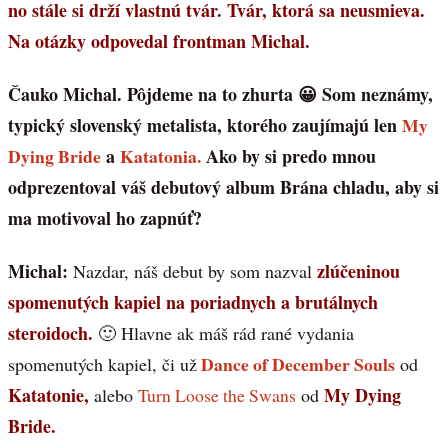
no stále si drží vlastnú tvár. Tvár, ktorá sa neusmieva.
Na otázky odpovedal frontman Michal.
Čauko Michal. Pôjdeme na to zhurta 😀 Som neznámy,
typický slovenský metalista, ktorého zaujímajú len
My
Dying Bride
a
Katatonia.
Ako by si predo mnou
odprezentoval váš debutový album Brána chladu, aby si
ma motivoval ho zapnúť?
Michal:
zlúčeninou
Nazdar, náš debut by som nazval
spomenutých kapiel na poriadnych a brutálnych
steroidoch.
🙂 Hlavne ak máš rád rané vydania
Dance of December Souls
spomenutých kapiel, či už
od
Katatonie,
My Dying
alebo
Turn Loose the Swans
od
Bride.