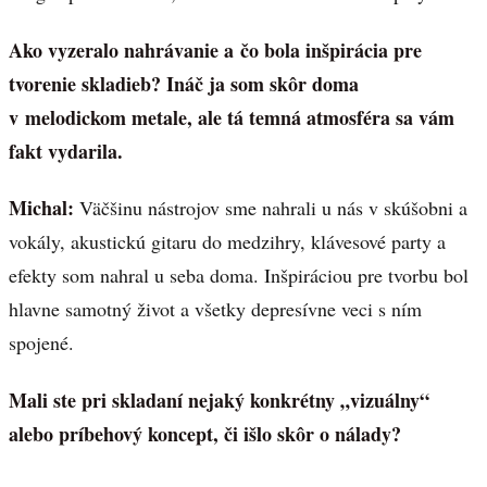
Ako vyzeralo nahrávanie a čo bola inšpirácia pre
tvorenie skladieb? Ináč ja som skôr doma
v melodickom metale, ale tá temná atmosféra sa vám
fakt vydarila.
Michal:
Väčšinu nástrojov sme nahrali u nás v skúšobni a
vokály, akustickú gitaru do medzihry, klávesové party a
efekty som nahral u seba doma. Inšpiráciou pre tvorbu bol
hlavne samotný život a všetky depresívne veci s ním
spojené.
Mali ste pri skladaní nejaký konkrétny „vizuálny“
alebo príbehový koncept, či išlo skôr o nálady?