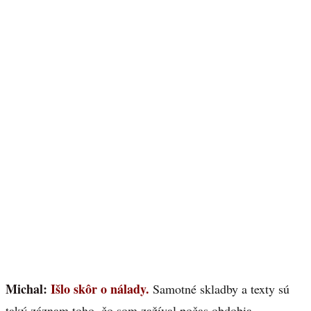
Michal:
Išlo skôr o nálady.
Samotné skladby a texty sú
taký záznam toho, čo som zažíval počas obdobia