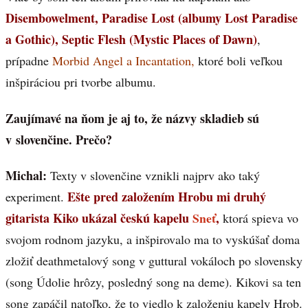
Disembowelment, Paradise Lost (albumy Lost Paradise
a Gothic), Septic Flesh (Mystic Places of Dawn)
,
prípadne
Morbid Angel a Incantation,
ktoré boli veľkou
inšpiráciou pri tvorbe albumu.
Zaujímavé na ňom je aj to, že názvy skladieb sú
v slovenčine. Prečo?
Michal:
Texty v slovenčine vznikli najprv ako taký
Ešte pred založením Hrobu mi druhý
experiment.
gitarista Kiko ukázal českú kapelu
Sneť
,
ktorá spieva vo
svojom rodnom jazyku, a inšpirovalo ma to vyskúšať doma
zložiť deathmetalový song v guttural vokáloch po slovensky
(song Údolie hrôzy, posledný song na deme). Kikovi sa ten
song zapáčil natoľko, že to viedlo k založeniu kapely Hrob.