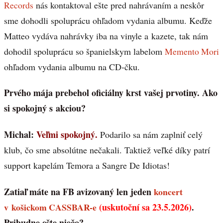
Records
nás kontaktoval ešte pred nahrávaním a neskôr
sme dohodli spoluprácu ohľadom vydania albumu. Keďže
Matteo vydáva nahrávky iba na vinyle a kazete, tak nám
dohodil spoluprácu so španielskym labelom
Memento Mori
ohľadom vydania albumu na CD-čku.
Prvého mája prebehol oficiálny krst vašej prvotiny. Ako
si spokojný s akciou?
Michal:
Veľmi spokojný.
Podarilo sa nám zaplniť celý
klub, čo sme absolútne nečakali. Taktiež veľké díky patrí
support kapelám Temora a Sangre De Idiotas!
Zatiaľ máte na FB avizovaný len jeden
koncert
v košickom CASSBAR-e
(uskutoční sa 23.5.2026)
.
Pribudne ešte niečo?