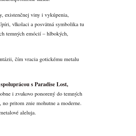
, existenčnej viny i vykúpenia,
píri, vlkolaci a posvätná symbolika tu
ných temných emócií – hlbokých,
ntázii, čím vracia gotickému metalu
spoluprácou s Paradise Lost,
udobne i zvukovo ponorený do temných
l, no pritom znie mohutne a moderne.
metalové aleluja.