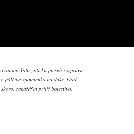
zvratom. Táto gotická pieseň rozpráva
ako pálčivá spomienka na duše, ktoré
 skoro, zakaždým príliš bolestivo.