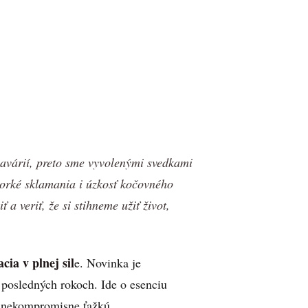
 havárií, preto sme vyvolenými svedkami
horké sklamania i úzkosť kočovného
a veriť, že si stihneme užiť život,
ia v plnej sil
e. Novinka je
v posledných rokoch. Ide o esenciu
ň nekompromisne ťažkú.