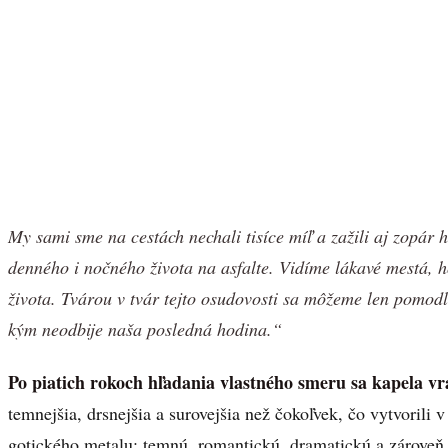
My sami sme na cestách nechali tisíce míľ a zažili aj zopár
denného i nočného života na asfalte. Vidíme lákavé mestá, 
života. Tvárou v tvár tejto osudovosti sa môžeme len pomodliť 
kým neodbije naša posledná hodina.“
Po piatich rokoch hľadania vlastného smeru sa kapela vrac
temnejšia, drsnejšia a surovejšia než čokoľvek, čo vytvorili 
gotického metalu: temnú, romantickú, dramatickú a zárove