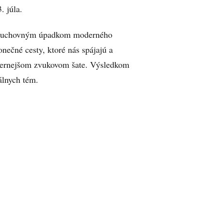
. júla.
 a duchovným úpadkom moderného
nečné cesty, ktoré nás spájajú a
odernejšom zvukovom šate. Výsledkom
álnych tém.