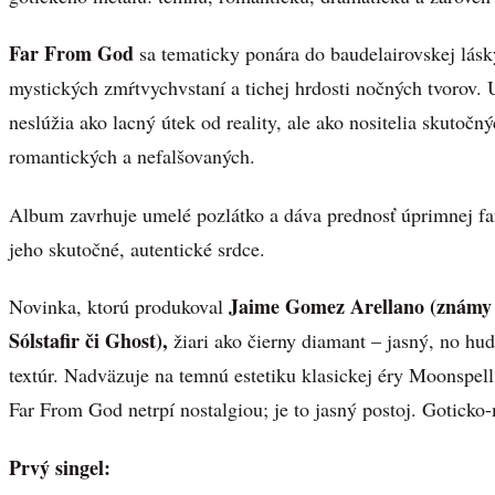
Far From God
sa tematicky ponára do baudelairovskej lásky
mystických zmŕtvychvstaní a tichej hrdosti nočných tvorov. U
neslúžia ako lacný útek od reality, ale ako nositelia skutoč
romantických a nefalšovaných.
Album zavrhuje umelé pozlátko a dáva prednosť úprimnej fa
jeho skutočné, autentické srdce.
Jaime Gomez Arellano (známy 
Novinka, ktorú produkoval
Sólstafir či Ghost),
žiari ako čierny diamant – jasný, no h
textúr. Nadväzuje na temnú estetiku klasickej éry Moonspel
Far From God netrpí nostalgiou; je to jasný postoj. Goticko-
Prvý singel: