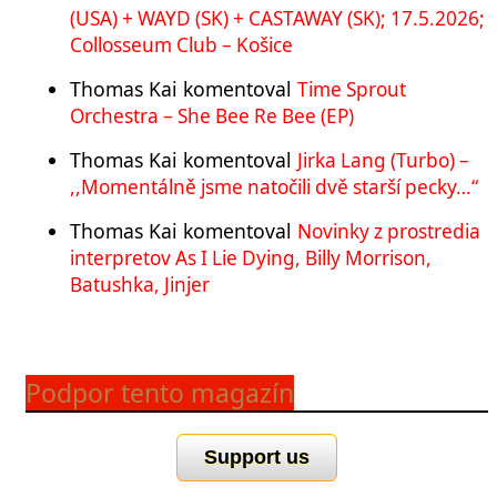
(USA) + WAYD (SK) + CASTAWAY (SK); 17.5.2026;
Collosseum Club – Košice
Thomas Kai
komentoval
Time Sprout
Orchestra – She Bee Re Bee (EP)
Thomas Kai
komentoval
Jirka Lang (Turbo) –
,,Momentálně jsme natočili dvě starší pecky…“
Thomas Kai
komentoval
Novinky z prostredia
interpretov As I Lie Dying, Billy Morrison,
Batushka, Jinjer
Podpor tento magazín
Support us