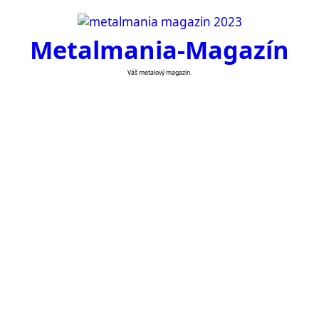
Skip
to
Metalmania-Magazín
content
Váš metalový magazín.