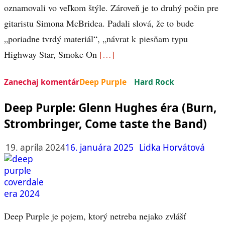
oznamovali vo veľkom štýle. Zároveň je to druhý počin pre
gitaristu Simona McBridea. Padali slová, že to bude
„poriadne tvrdý materiál“, „návrat k piesňam typu
Highway Star, Smoke On
[…]
Zanechaj komentár
Deep Purple
Hard Rock
Deep Purple: Glenn Hughes éra (Burn,
Strombringer, Come taste the Band)
19. apríla 2024
16. januára 2025
Lidka Horvátová
Deep Purple je pojem, ktorý netreba nejako zvlášť