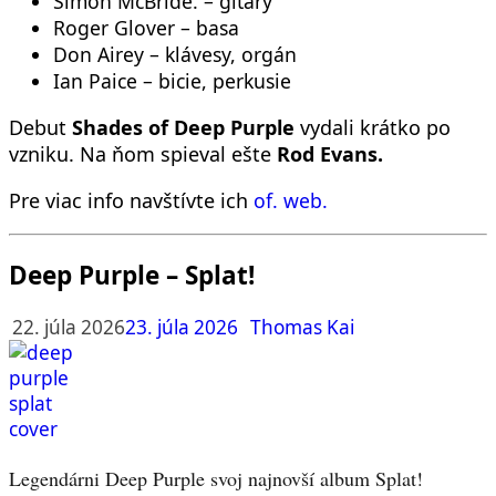
Simon McBride. – gitary
Roger Glover – basa
Don Airey – klávesy, orgán
Ian Paice – bicie, perkusie
Debut
Shades of Deep Purple
vydali krátko po
vzniku. Na ňom spieval ešte
Rod Evans.
Pre viac info navštívte ich
of. web.
Deep Purple – Splat!
22. júla 2026
23. júla 2026
Thomas Kai
Legendárni Deep Purple svoj najnovší album Splat!