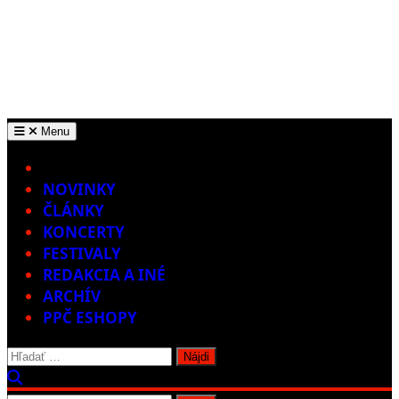
Menu
Home
NOVINKY
ČLÁNKY
KONCERTY
FESTIVALY
REDAKCIA A INÉ
ARCHÍV
PPČ ESHOPY
Hľadať: