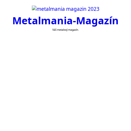
Skip
to
Metalmania-Magazín
content
Váš metalový magazín.