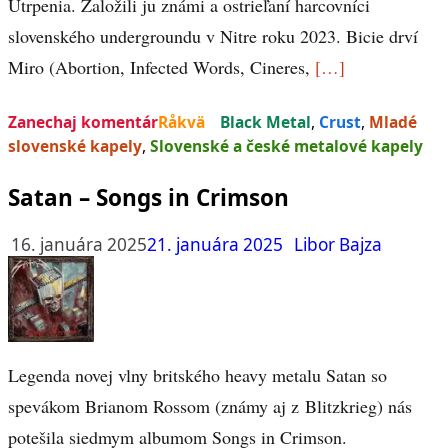
Utrpenia. Založili ju známi a ostrieľaní harcovníci
slovenského undergroundu v Nitre roku 2023. Bicie drví
Miro (Abortion, Infected Words, Cineres,
[…]
Zanechaj komentár
Råkvä
Black Metal
,
Crust
,
Mladé
slovenské kapely
,
Slovenské a české metalové kapely
Satan – Songs in Crimson
16. januára 2025
21. januára 2025
Libor Bajza
Legenda novej vlny britského heavy metalu Satan so
spevákom Brianom Rossom (známy aj z Blitzkrieg) nás
potešila siedmym albumom Songs in Crimson.