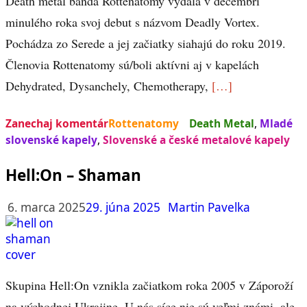
Death metal banda Rottenatomy vydala v decembri
minulého roka svoj debut s názvom Deadly Vortex.
Pochádza zo Serede a jej začiatky siahajú do roku 2019.
Členovia Rottenatomy sú/boli aktívni aj v kapelách
Dehydrated, Dysanchely, Chemotherapy,
[…]
Zanechaj komentár
Rottenatomy
Death Metal
,
Mladé
slovenské kapely
,
Slovenské a české metalové kapely
Hell:On – Shaman
6. marca 2025
29. júna 2025
Martin Pavelka
Skupina Hell:On vznikla začiatkom roka 2005 v Záporoží
na východnej Ukrajine. U nás síce nie sú veľmi známi, ale