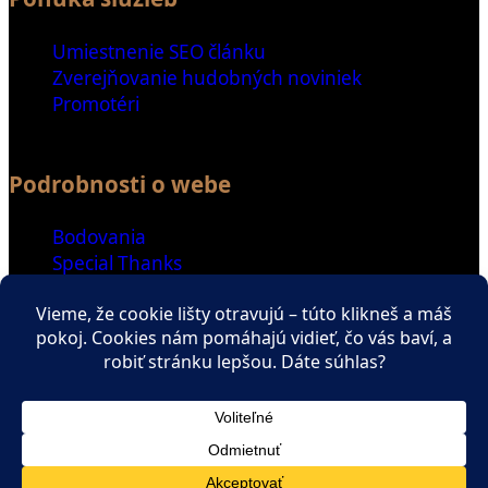
Umiestnenie SEO článku
Zverejňovanie hudobných noviniek
Promotéri
Podrobnosti o webe
Bodovania
Special Thanks
Ďalšie odkazy
Spriatelené weby
Zaujímavé čítanie
ENGLISH SECTION