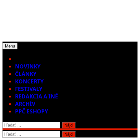
Menu
Home
NOVINKY
ČLÁNKY
KONCERTY
FESTIVALY
REDAKCIA A INÉ
ARCHÍV
PPČ ESHOPY
Hľadať:
Hľadať: