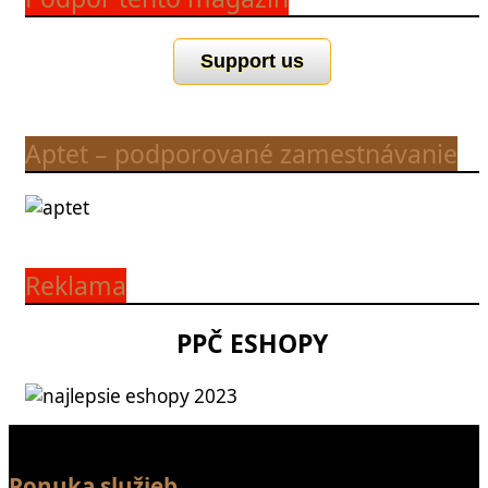
Support us
Aptet – podporované zamestnávanie
Reklama
PPČ ESHOPY
Ponuka služieb