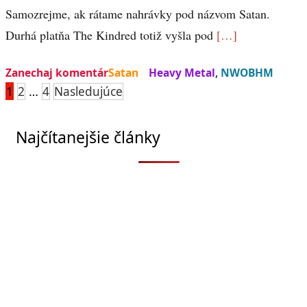
Samozrejme, ak rátame nahrávky pod názvom Satan.
Durhá platňa The Kindred totiž vyšla pod
[…]
Zanechaj komentár
Satan
Heavy Metal
,
NWOBHM
Stránkovanie
1
…
2
4
Nasledujúce
príspevkov
Najčítanejšie články