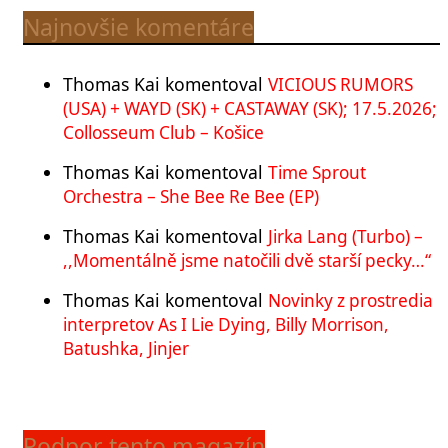
Najnovšie komentáre
Thomas Kai
komentoval
VICIOUS RUMORS
(USA) + WAYD (SK) + CASTAWAY (SK); 17.5.2026;
Collosseum Club – Košice
Thomas Kai
komentoval
Time Sprout
Orchestra – She Bee Re Bee (EP)
Thomas Kai
komentoval
Jirka Lang (Turbo) –
,,Momentálně jsme natočili dvě starší pecky…“
Thomas Kai
komentoval
Novinky z prostredia
interpretov As I Lie Dying, Billy Morrison,
Batushka, Jinjer
Podpor tento magazín