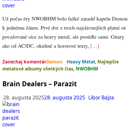
Už počas éry NWOBHM bolo ťažké zaradiť kapelu Demon
k jednému žánru. Prvé dve z troch najslávnejších platní sú
považované síce za heavy metal, ale posúďte sami. Gitary
ako od AC/DC, okultné a hororové texty,
[…]
Zanechaj komentár
Demon
Heavy Metal
,
Najlepšie
metalové albumy všetkých čias
,
NWOBHM
Brain Dealers – Parazit
28. augusta 2025
28. augusta 2025
Libor Bajza