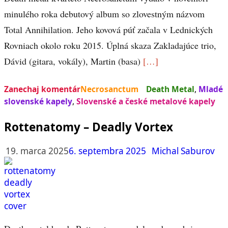
minulého roka debutový album so zlovestným názvom
Total Annihilation. Jeho kovová púť začala v Lednických
Rovniach okolo roku 2015. Úplná skaza Zakladajúce trio,
Dávid (gitara, vokály), Martin (basa)
[…]
Zanechaj komentár
Necrosanctum
Death Metal
,
Mladé
slovenské kapely
,
Slovenské a české metalové kapely
Rottenatomy – Deadly Vortex
19. marca 2025
6. septembra 2025
Michal Saburov