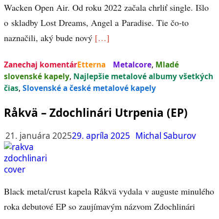
Wacken Open Air. Od roku 2022 začala chrliť single. Išlo
o skladby Lost Dreams, Angel a Paradise. Tie čo-to
naznačili, aký bude nový
[…]
Zanechaj komentár
Etterna
Metalcore
,
Mladé
slovenské kapely
,
Najlepšie metalové albumy všetkých
čias
,
Slovenské a české metalové kapely
Råkvä – Zdochlinári Utrpenia (EP)
21. januára 2025
29. apríla 2025
Michal Saburov
Black metal/crust kapela Råkvä vydala v auguste minulého
roka debutové EP so zaujímavým názvom Zdochlinári