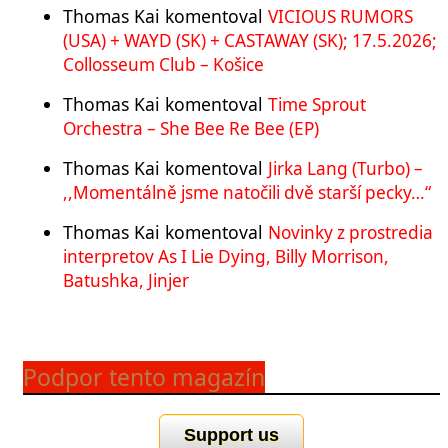
Thomas Kai
komentoval
VICIOUS RUMORS
(USA) + WAYD (SK) + CASTAWAY (SK); 17.5.2026;
Collosseum Club – Košice
Thomas Kai
komentoval
Time Sprout
Orchestra – She Bee Re Bee (EP)
Thomas Kai
komentoval
Jirka Lang (Turbo) –
,,Momentálně jsme natočili dvě starší pecky…“
Thomas Kai
komentoval
Novinky z prostredia
interpretov As I Lie Dying, Billy Morrison,
Batushka, Jinjer
Podpor tento magazín
Support us