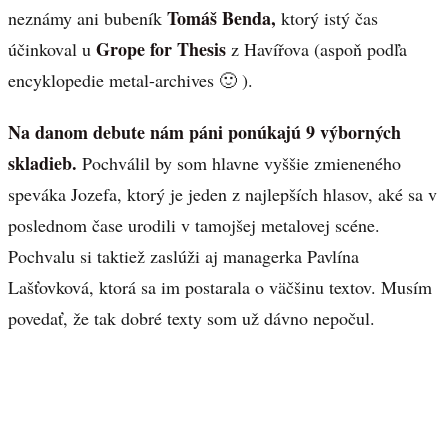
Tomáš Benda,
neznámy ani bubeník
ktorý istý čas
Grope for Thesis
účinkoval u
z Havířova (aspoň podľa
encyklopedie metal-archives 🙂 ).
Na danom debute nám páni ponúkajú 9 výborných
skladieb.
Pochválil by som hlavne vyššie zmieneného
speváka Jozefa, ktorý je jeden z najlepších hlasov, aké sa v
poslednom čase urodili v tamojšej metalovej scéne.
Pochvalu si taktiež zaslúži aj managerka Pavlína
Lašťovková, ktorá sa im postarala o väčšinu textov. Musím
povedať, že tak dobré texty som už dávno nepočul.