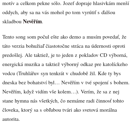
motív a celkom pekne sólo. Jozef dopraje hlasivkám menší
oddych, aby sa na vás mohol po tom vyrútiť s ďalšou
Nevěřím
skladbou
.
Tento song som počul ešte ako demo a musím povedať, že
táto verzia bohužiaľ čiastotočne stráca na údernosti oproti
predošlej. Ale taktiež, je to jeden z pokladov CD výborná,
energická muzika a taktiež výborný odkaz pre katolíckeho
vodcu (Truhlářuv syn tenkrát v chudobě žil. Kde ty bys
dneska bez bohatství byl… Nevěřím v tvé spojení s bohem.
Nevěřím, když vidím vše kolem…). Verím, že sa z nej
stane hymna nás všetkých, čo nemáme radi činnosť tohto
človeka, ktorý sa s obľubou tvári ako svetová morálna
autorita.