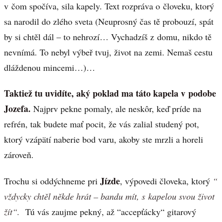
v čom spočíva, sila kapely. Text rozpráva o človeku, ktorý
sa narodil do zlého sveta (Neuprosný čas tě probouzí, spát
by si chtěl dál – to nehrozí… Vychadzíš z domu, nikdo tě
nevnímá. To nebyl výbeř tvuj, život na zemi. Nemaš cestu
dláždenou mincemi…)…
Taktiež tu uvidíte, aký poklad ma táto kapela v podobe
Jozefa.
Najprv pekne pomaly, ale neskôr, keď príde na
refrén, tak budete mať pocit, že vás zalial studený pot,
ktorý vzápätí naberie bod varu, akoby ste mrzli a horeli
zároveň.
Jízde
Trochu si oddýchneme pri
, výpovedi človeka, ktorý
“
vždycky chtěl někde hrát – bandu mít, s kapelou svou život
žít“.
Tú vás zaujme pekný, až “accepťácky“ gitarový