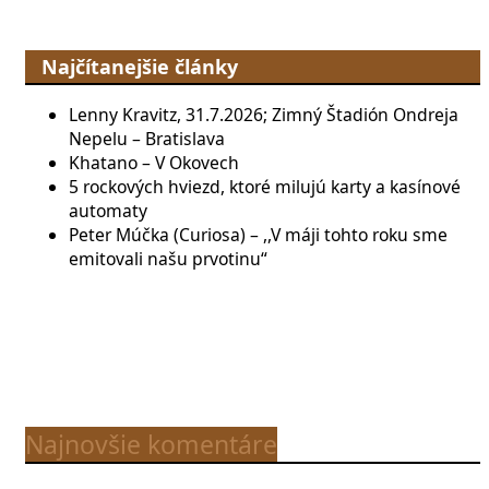
Najčítanejšie články
Lenny Kravitz, 31.7.2026; Zimný Štadión Ondreja
Nepelu – Bratislava
Khatano – V Okovech
5 rockových hviezd, ktoré milujú karty a kasínové
automaty
Peter Múčka (Curiosa) – ,,V máji tohto roku sme
emitovali našu prvotinu“
Najnovšie komentáre