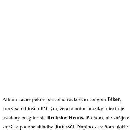
Biker
Album začne pekne pozvoľna rockovým songom
,
ktorý sa od iných líši tým, že ako autor muziky a textu je
Břetislav Hemiš. P
uvedený basgitarista
o ňom, ale zažijete
Jiný svět. N
smršť v podobe skladby
aplno sa v ňom ukáže