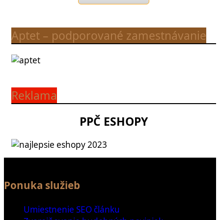
Aptet – podporované zamestnávanie
Reklama
PPČ ESHOPY
Ponuka služieb
Umiestnenie SEO článku