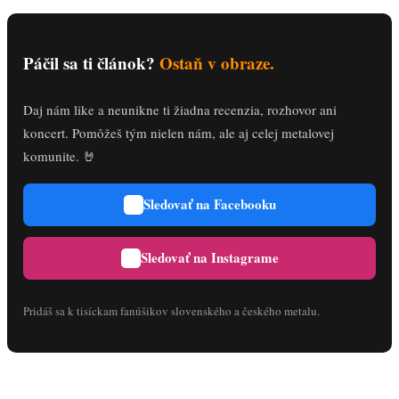
Páčil sa ti článok?
Ostaň v obraze.
Daj nám like a neunikne ti žiadna recenzia, rozhovor ani
koncert. Pomôžeš tým nielen nám, ale aj celej metalovej
komunite. 🤘
Sledovať na Facebooku
Sledovať na Instagrame
Pridáš sa k tisíckam fanúšikov slovenského a českého metalu.