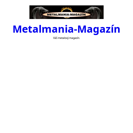
Skip
to
content
Metalmania-Magazín
Váš metalový magazín.