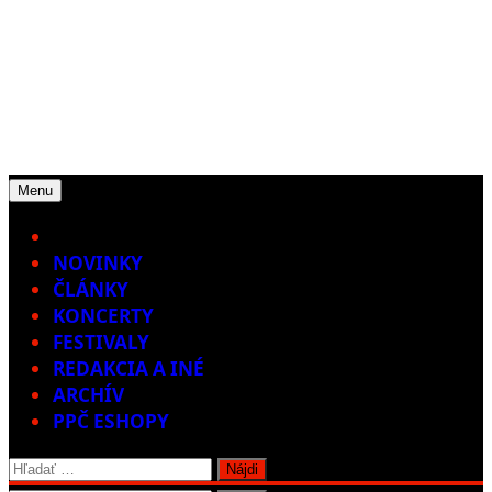
Menu
Home
NOVINKY
ČLÁNKY
KONCERTY
FESTIVALY
REDAKCIA A INÉ
ARCHÍV
PPČ ESHOPY
Hľadať: