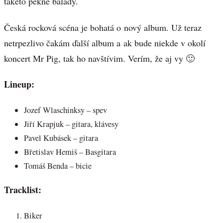
takéto pekné balady.
Česká rocková scéna je bohatá o nový album. Už teraz
netrpezlivo čakám ďalší album a ak bude niekde v okolí
koncert Mr Pig, tak ho navštívim. Verím, že aj vy 🙂
Lineup:
Jozef Wlaschinksy – spev
Jiří Krapjuk – gitara, klávesy
Pavel Kubásek – gitara
Břetislav Hemiš – Basgitara
Tomáš Benda – bicie
Tracklist:
Biker