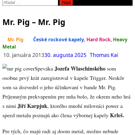
Hľadať:
Mr. Pig – Mr. Pig
Mr. Pig
České rockové kapely
,
Hard Rock
,
Heavy
Metal
10. januára 2013
30. augusta 2025
Thomas Kai
Jozefa Wlaschinského
Speváka
som
osobne prvý krát zaregistroval v kapele Trigger. Neskôr
som sa dozvedel o jeho účinkovaní v bande Mr. Pig.
Príjemným prekvapením pre mňa bolo, že okrem neho hrá
Jiří Karpjuk
s nimi
, ktorého mnohí milovníci power a
Krleš.
speed metalu poznajú ako člena výbornej kapely
Pre tých, čo majú radi aj doom metal, možno nebude