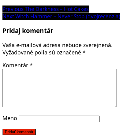
Navigácia
Previous
Previous
The Darkness – Hot Cakes
post:
Next
Next
Witch Hammer – Never Stop (dvojrecenzia)
v
post:
článku
Pridaj komentár
Vaša e-mailová adresa nebude zverejnená.
Vyžadované polia sú označené
*
Komentár
*
Meno