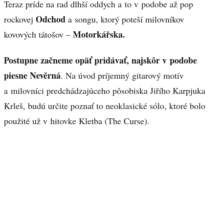
Teraz príde na rad dlhší oddych a to v podobe až pop
Odchod
rockovej
a songu, ktorý poteší milovníkov
Motorkářska.
kovových tátošov –
Postupne začneme opäť pridávať, najskôr v podobe
piesne Nevěrná
. Na úvod príjemný gitarový motív
a milovníci predchádzajúceho pôsobiska Jiřího Karpjuka
Krleš, budú určite poznať to neoklasické sólo, ktoré bolo
použité už v hitovke Kletba (The Curse).