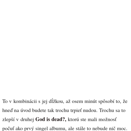
To v kombinácii s jej dĺžkou, až osem minút spôsobí to, že
hneď na úvod budete tak trochu trpieť nudou. Trochu sa to
God is dead?,
zlepší v druhej
ktorú ste mali možnosť
počuť ako prvý singel albumu, ale stále to nebude nič moc.