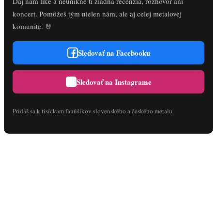
Daj nám like a neunikne ti žiadna recenzia, rozhovor ani
koncert. Pomôžeš tým nielen nám, ale aj celej metalovej
komunite. 🤘
Sledovať na Facebooku
Sledovať na Instagrame
Pridáš sa k tisíckam fanúšikov slovenského a českého metalu.