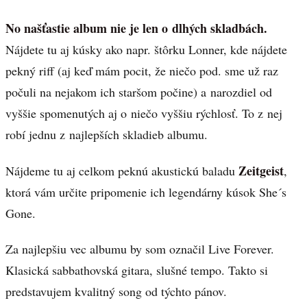
No našťastie album nie je len o dlhých skladbách.
Nájdete tu aj kúsky ako napr. štôrku Lonner, kde nájdete
pekný riff (aj keď mám pocit, že niečo pod. sme už raz
počuli na nejakom ich staršom počine) a narozdiel od
vyššie spomenutých aj o niečo vyššiu rýchlosť. To z nej
robí jednu z najlepších skladieb albumu.
Zeitgeist
Nájdeme tu aj celkom peknú akustickú baladu
,
ktorá vám určite pripomenie ich legendárny kúsok She´s
Gone.
Za najlepšiu vec albumu by som označil Live Forever.
Klasická sabbathovská gitara, slušné tempo. Takto si
predstavujem kvalitný song od týchto pánov.