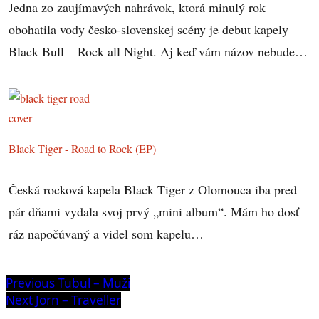
Jedna zo zaujímavých nahrávok, ktorá minulý rok
obohatila vody česko-slovenskej scény je debut kapely
Black Bull – Rock all Night. Aj keď vám názov nebude…
Black Tiger - Road to Rock (EP)
Česká rocková kapela Black Tiger z Olomouca iba pred
pár dňami vydala svoj prvý „mini album“. Mám ho dosť
ráz napočúvaný a videl som kapelu…
Navigácia
Previous
Previous
Tubul – Muži
post:
Next
Next
Jorn – Traveller
v
post: