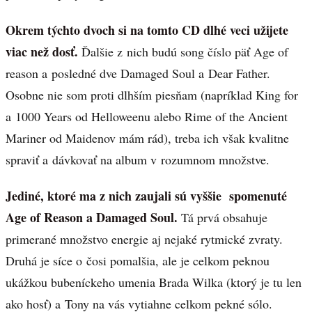
Okrem týchto dvoch si na tomto CD dlhé veci užijete
viac než dosť.
Ďalšie z nich budú song číslo päť Age of
reason a posledné dve Damaged Soul a Dear Father.
Osobne nie som proti dlhším piesňam (napríklad King for
a 1000 Years od Helloweenu alebo Rime of the Ancient
Mariner od Maidenov mám rád), treba ich však kvalitne
spraviť a dávkovať na album v rozumnom množstve.
Jediné, ktoré ma z nich zaujali sú vyššie spomenuté
Age of Reason a Damaged Soul.
Tá prvá obsahuje
primerané množstvo energie aj nejaké rytmické zvraty.
Druhá je síce o čosi pomalšia, ale je celkom peknou
ukážkou bubeníckeho umenia Brada Wilka (ktorý je tu len
ako hosť) a Tony na vás vytiahne celkom pekné sólo.