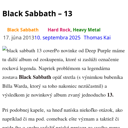
Black Sabbath – 13
Black Sabbath
Hard Rock
,
Heavy Metal
17. júna 2013
10. septembra 2025
Thomas Kai
Po novinke od Deep Purple máme
tu ďalší album od zoskupenia, ktoré si zaslúži označenie
rocková legenda. Napriek problémom sa legendárna
Black Sabbath
zostava
opäť stretla (s výnimkou bubeníka
Billa Warda, ktorý sa toho nakoniec nezúčastnil) a
13.
výsledkom je novinkový album zvaný jednoducho
Pri podobnej kapele, sa hneď natíska niekoľko otázok, ako
napríklad či ma pod. comeback ešte význam a taktiež či
nejde iba o snahu vyťažiť nejaké peniaze zo svojho mena.