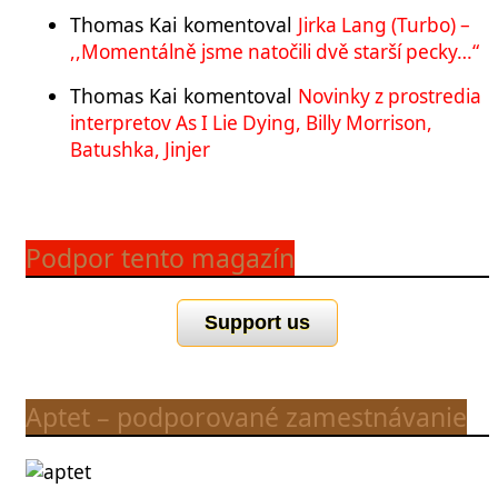
Thomas Kai
komentoval
Jirka Lang (Turbo) –
,,Momentálně jsme natočili dvě starší pecky…“
Thomas Kai
komentoval
Novinky z prostredia
interpretov As I Lie Dying, Billy Morrison,
Batushka, Jinjer
Podpor tento magazín
Support us
Aptet – podporované zamestnávanie