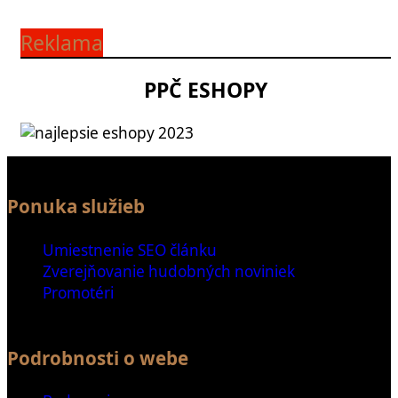
Reklama
PPČ ESHOPY
Ponuka služieb
Umiestnenie SEO článku
Zverejňovanie hudobných noviniek
Promotéri
Podrobnosti o webe