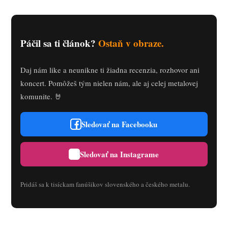
Páčil sa ti článok?
Ostaň v obraze.
Daj nám like a neunikne ti žiadna recenzia, rozhovor ani
koncert. Pomôžeš tým nielen nám, ale aj celej metalovej
komunite. 🤘
Sledovať na Facebooku
Sledovať na Instagrame
Pridáš sa k tisíckam fanúšikov slovenského a českého metalu.