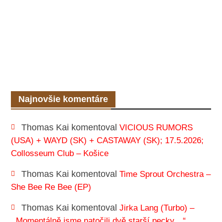
Najnovšie komentáre
Thomas Kai
komentoval
VICIOUS RUMORS
(USA) + WAYD (SK) + CASTAWAY (SK); 17.5.2026;
Collosseum Club – Košice
Thomas Kai
komentoval
Time Sprout Orchestra –
She Bee Re Bee (EP)
Thomas Kai
komentoval
Jirka Lang (Turbo) –
,,Momentálně jsme natočili dvě starší pecky…“