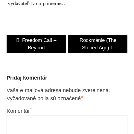
vydavateľstvo a pomerne…
Navigácia
Previous
Next
Freedom Call –
Rockmánie (The
v
post:
post:
Beyond
Stöned Age)
článku
Pridaj komentár
Vaša e-mailová adresa nebude zverejnená.
*
Vyžadované polia sú označené
*
Komentár