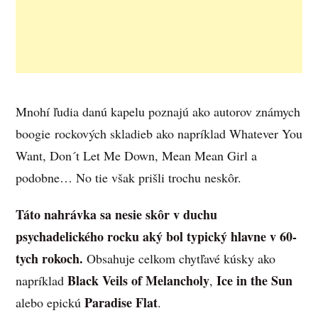
Mnohí ľudia danú kapelu poznajú ako autorov známych
boogie rockových skladieb ako napríklad Whatever You
Want, Don´t Let Me Down, Mean Mean Girl a
podobne… No tie však prišli trochu neskôr.
Táto nahrávka sa nesie skôr v duchu
psychadelického rocku aký bol typický hlavne v 60-
tych rokoch.
Obsahuje celkom chytľavé kúsky ako
Black Veils of Melancholy
Ice in the Sun
napríklad
,
Paradise Flat
alebo epickú
.