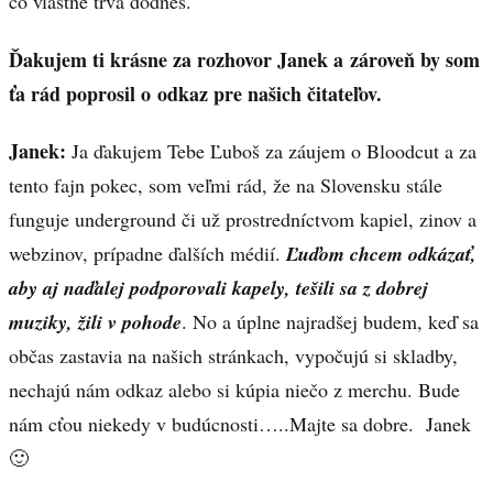
čo vlastne trvá dodnes.
Ďakujem ti krásne za rozhovor Janek a zároveň by som
ťa rád poprosil o odkaz pre našich čitateľov.
Janek:
Ja ďakujem Tebe Ľuboš za záujem o Bloodcut a za
tento fajn pokec, som veľmi rád, že na Slovensku stále
funguje underground či už prostredníctvom kapiel, zinov a
webzinov, prípadne ďalších médií.
Ľuďom chcem odkázať,
aby aj naďalej podporovali kapely, tešili sa z dobrej
muziky, žili v pohode
. No a úplne najradšej budem, keď sa
občas zastavia na našich stránkach, vypočujú si skladby,
nechajú nám odkaz alebo si kúpia niečo z merchu. Bude
nám cťou niekedy v budúcnosti…..Majte sa dobre. Janek
🙂