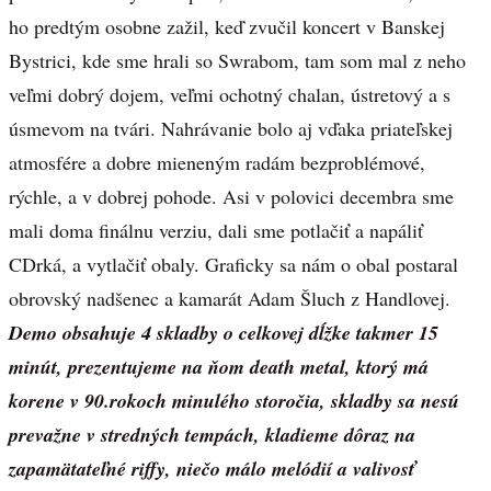
ho predtým osobne zažil, keď zvučil koncert v Banskej
Bystrici, kde sme hrali so Swrabom, tam som mal z neho
veľmi dobrý dojem, veľmi ochotný chalan, ústretový a s
úsmevom na tvári. Nahrávanie bolo aj vďaka priateľskej
atmosfére a dobre mieneným radám bezproblémové,
rýchle, a v dobrej pohode. Asi v polovici decembra sme
mali doma finálnu verziu, dali sme potlačiť a napáliť
CDrká, a vytlačiť obaly. Graficky sa nám o obal postaral
obrovský nadšenec a kamarát Adam Šluch z Handlovej.
Demo obsahuje 4 skladby o celkovej dĺžke takmer 15
minút, prezentujeme na ňom death metal, ktorý má
korene v 90.rokoch minulého storočia, skladby sa nesú
prevažne v stredných tempách, kladieme dôraz na
zapamätateľné riffy, niečo málo melódií a valivosť