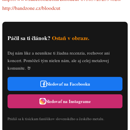
http://bandzone.cz/bloodcut
Páčil sa ti článok?
Ostaň v obraze.
Daj nám like a neunikne ti žiadna recenzia, rozhovor ani
koncert. Pomôžeš tým nielen nám, ale aj celej metalovej
komunite. 🤘
Sledovať na Facebooku
Sledovať na Instagrame
Pridáš sa k tisíckam fanúšikov slovenského a českého metalu.