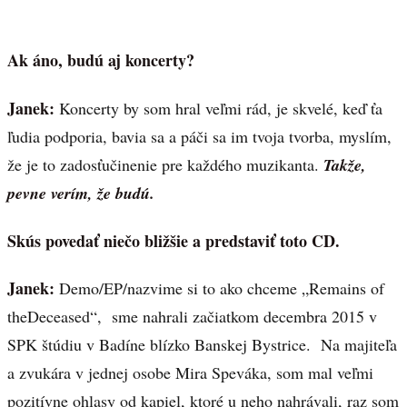
Ak áno, budú aj koncerty?
Janek:
Koncerty by som hral veľmi rád, je skvelé, keď ťa
ľudia podporia, bavia sa a páči sa im tvoja tvorba, myslím,
že je to zadosťučinenie pre každého muzikanta.
Takže,
pevne verím, že budú.
Skús povedať niečo bližšie a predstaviť toto CD.
Janek:
Demo/EP/nazvime si to ako chceme „Remains of
theDeceased“, sme nahrali začiatkom decembra 2015 v
SPK štúdiu v Badíne blízko Banskej Bystrice. Na majiteľa
a zvukára v jednej osobe Mira Speváka, som mal veľmi
pozitívne ohlasy od kapiel, ktoré u neho nahrávali, raz som