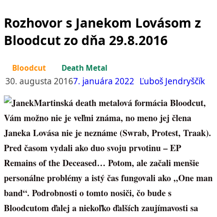
Rozhovor s Janekom Lovásom z
Bloodcut zo dňa 29.8.2016
Bloodcut
Death Metal
30. augusta 2016
7. januára 2022
Ľuboš Jendryščík
Martinská death metalová formácia Bloodcut,
Vám možno nie je veľmi známa, no meno jej člena
Janeka Lovása nie je neznáme (Swrab, Protest, Traak).
Pred časom vydali ako duo svoju prvotinu – EP
Remains of the Deceased… Potom, ale začali menšie
personálne problémy a istý čas fungovali ako ,,One man
band“. Podrobnosti o tomto nosiči, čo bude s
Bloodcutom ďalej a niekoľko ďalších zaujímavosti sa