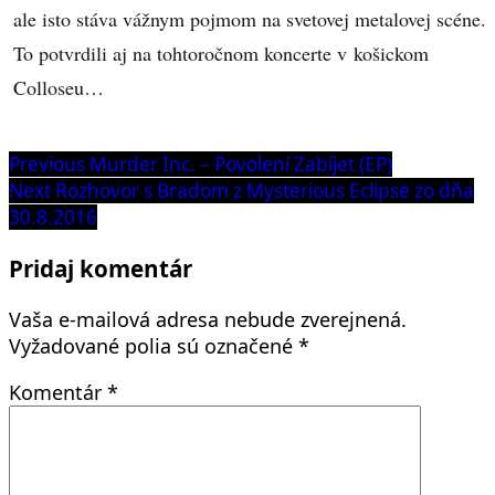
ale isto stáva vážnym pojmom na svetovej metalovej scéne.
To potvrdili aj na tohtoročnom koncerte v košickom
Colloseu…
Navigácia
Previous
Previous
Murder Inc. – Povolení Zabíjet (EP)
post:
Next
Next
Rozhovor s Bradom z Mysterious Eclipse zo dňa
v
post:
30.8.2016
článku
Pridaj komentár
Vaša e-mailová adresa nebude zverejnená.
Vyžadované polia sú označené
*
Komentár
*