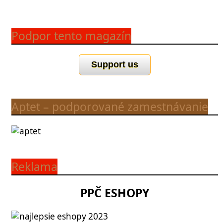
Podpor tento magazín
Support us
Aptet – podporované zamestnávanie
Reklama
PPČ ESHOPY