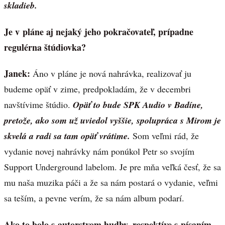
skladieb.
Je v pláne aj nejaký jeho pokračovateľ, prípadne
regulérna štúdiovka?
Janek:
Áno v pláne je nová nahrávka, realizovať ju
budeme opäť v zime, predpokladám, že v decembri
navštívime štúdio.
Opäť to bude SPK Audio v Badíne,
pretože, ako som už uviedol vyššie, spolupráca s Mirom je
skvelá a radi sa tam opäť vrátime.
Som veľmi rád, že
vydanie novej nahrávky nám ponúkol Petr so svojím
Support Underground labelom. Je pre mňa veľká česť, že sa
mu naša muzika páči a že sa nám postará o vydanie, veľmi
sa teším, a pevne verím, že sa nám album podarí.
Ako to bolo s autorstvom hudby, respektíve s písaním