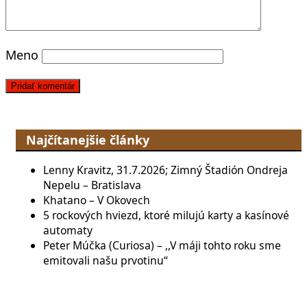
Meno
Najčítanejšie články
Lenny Kravitz, 31.7.2026; Zimný Štadión Ondreja
Nepelu – Bratislava
Khatano – V Okovech
5 rockových hviezd, ktoré milujú karty a kasínové
automaty
Peter Múčka (Curiosa) – ,,V máji tohto roku sme
emitovali našu prvotinu“