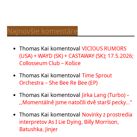
Najnovšie komentáre
Thomas Kai
komentoval
VICIOUS RUMORS
(USA) + WAYD (SK) + CASTAWAY (SK); 17.5.2026;
Collosseum Club – Košice
Thomas Kai
komentoval
Time Sprout
Orchestra – She Bee Re Bee (EP)
Thomas Kai
komentoval
Jirka Lang (Turbo) –
,,Momentálně jsme natočili dvě starší pecky…“
Thomas Kai
komentoval
Novinky z prostredia
interpretov As I Lie Dying, Billy Morrison,
Batushka, Jinjer