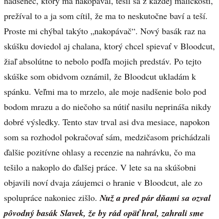
nadšenec, ktorý ma nakopával, tešil sa z každej maličkosti,
prežíval to a ja som cítil, že ma to neskutočne baví a teší.
Proste mi chýbal takýto „nakopávač“. Nový basák raz na
skúšku doviedol aj chalana, ktorý chcel spievať v Bloodcut,
žiaľ absolútne to nebolo podľa mojich predstáv. Po tejto
skúške som obidvom oznámil, že Bloodcut ukladám k
spánku. Veľmi ma to mrzelo, ale moje nadšenie bolo pod
bodom mrazu a do niečoho sa nútiť nasilu neprináša nikdy
dobré výsledky. Tento stav trval asi dva mesiace, napokon
som sa rozhodol pokračovať sám, medzičasom prichádzali
ďalšie pozitívne ohlasy a recenzie na nahrávku, čo ma
tešilo a nakoplo do ďalšej práce. V lete sa na skúšobni
objavili noví dvaja záujemci o hranie v Bloodcut, ale zo
spolupráce nakoniec zišlo.
Nuž a pred pár dňami sa ozval
pôvodný basák Slavek, že by rád opäť hral, zahrali sme