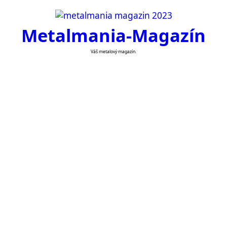
Skip
to
Metalmania-Magazín
content
Váš metalový magazín.