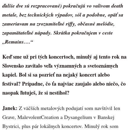
ďalšie dve sú rozpracované) pokračujú vo valivom death
metale, bez technických výpadov, sól a podobne, opäť sa
zameriavam na zrozumiteľné riffy, občasné melódie,
zapamätateľné nápady. Skrátka pokračujem v ceste
„Remains….“
Keď sme už pri tých koncertoch, minulý aj tento rok na
Slovensko zavítalo veľa významných a svetoznámych
kapiel. Bol si sa pozrieť na nejaký koncert alebo
festival? Prípadne, čo ťa najviac zaujalo alebo niečo, čo
naopak ľutuješ, že si nestihol?
Janek:
Z väčších metalových podujatí som navštívil len
Grave, MalevolentCreation a Dysangelium v Banskej
Bystrici, plus pár lokálnych koncertov. Minulý rok som