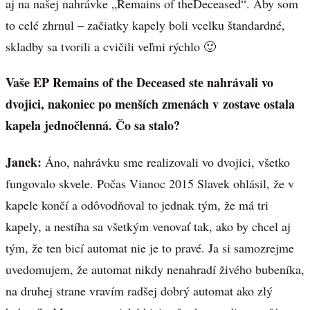
aj na našej nahrávke „Remains of theDeceased“. Aby som
to celé zhrnul – začiatky kapely boli vcelku štandardné,
skladby sa tvorili a cvičili veľmi rýchlo 🙂
Vaše EP Remains of the Deceased ste nahrávali vo
dvojici, nakoniec po menších zmenách v zostave ostala
kapela jednočlenná. Čo sa stalo?
Janek:
Áno, nahrávku sme realizovali vo dvojici, všetko
fungovalo skvele. Počas Vianoc 2015 Slavek ohlásil, že v
kapele končí a odôvodňoval to jednak tým, že má tri
kapely, a nestíha sa všetkým venovať tak, ako by chcel aj
tým, že ten bicí automat nie je to pravé. Ja si samozrejme
uvedomujem, že automat nikdy nenahradí živého bubeníka,
na druhej strane vravím radšej dobrý automat ako zlý