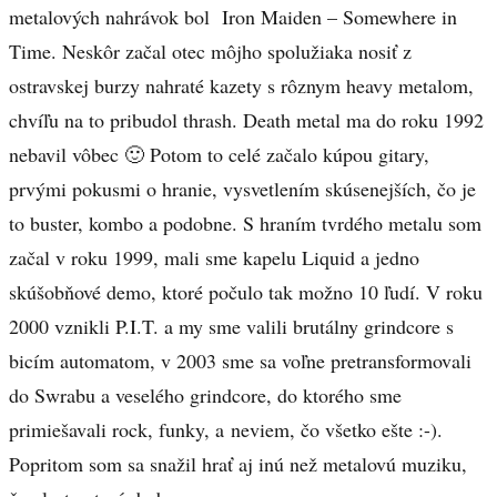
metalových nahrávok bol Iron Maiden – Somewhere in
Time. Neskôr začal otec môjho spolužiaka nosiť z
ostravskej burzy nahraté kazety s rôznym heavy metalom,
chvíľu na to pribudol thrash. Death metal ma do roku 1992
nebavil vôbec 🙂 Potom to celé začalo kúpou gitary,
prvými pokusmi o hranie, vysvetlením skúsenejších, čo je
to buster, kombo a podobne. S hraním tvrdého metalu som
začal v roku 1999, mali sme kapelu Liquid a jedno
skúšobňové demo, ktoré počulo tak možno 10 ľudí. V roku
2000 vznikli P.I.T. a my sme valili brutálny grindcore s
bicím automatom, v 2003 sme sa voľne pretransformovali
do Swrabu a veselého grindcore, do ktorého sme
primiešavali rock, funky, a neviem, čo všetko ešte :-).
Popritom som sa snažil hrať aj inú než metalovú muziku,