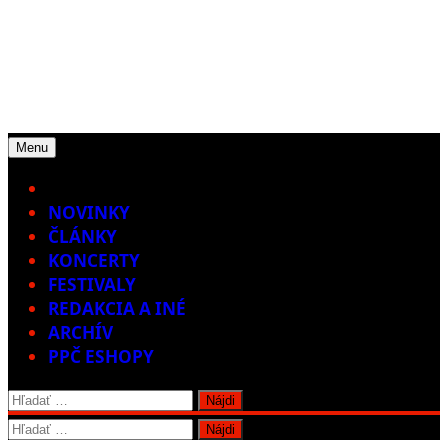
Menu
Home
NOVINKY
ČLÁNKY
KONCERTY
FESTIVALY
REDAKCIA A INÉ
ARCHÍV
PPČ ESHOPY
Hľadať:
Hľadať: