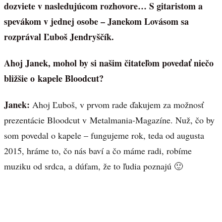
dozviete v nasledujúcom rozhovore… S gitaristom a
spevákom v jednej osobe – Janekom Lovásom sa
rozprával Ľuboš Jendryščík.
Ahoj Janek, mohol by si našim čitateľom povedať niečo
bližšie o kapele Bloodcut?
Janek:
Ahoj Ľuboš, v prvom rade ďakujem za možnosť
prezentácie Bloodcut v Metalmania-Magazíne. Nuž, čo by
som povedal o kapele – fungujeme rok, teda od augusta
2015, hráme to, čo nás baví a čo máme radi, robíme
muziku od srdca, a dúfam, že to ľudia poznajú 🙂