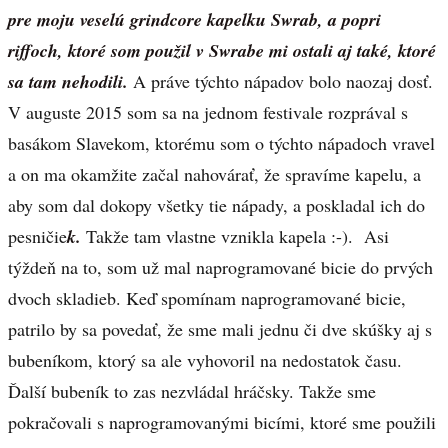
pre moju veselú grindcore kapelku Swrab, a popri
riffoch, ktoré som použil v Swrabe mi ostali aj také, ktoré
sa tam nehodili.
A práve týchto nápadov bolo naozaj dosť.
V auguste 2015 som sa na jednom festivale rozprával s
basákom Slavekom, ktorému som o týchto nápadoch vravel
a on ma okamžite začal nahovárať, že spravíme kapelu, a
aby som dal dokopy všetky tie nápady, a poskladal ich do
pesničie
k.
Takže tam vlastne vznikla kapela :-). Asi
týždeň na to, som už mal naprogramované bicie do prvých
dvoch skladieb. Keď spomínam naprogramované bicie,
patrilo by sa povedať, že sme mali jednu či dve skúšky aj s
bubeníkom, ktorý sa ale vyhovoril na nedostatok času.
Ďalší bubeník to zas nezvládal hráčsky. Takže sme
pokračovali s naprogramovanými bicími, ktoré sme použili