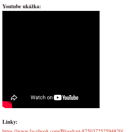
Youtube ukážka:
Linky:
https://www.facebook.com/Bloodcut-875037252594820/