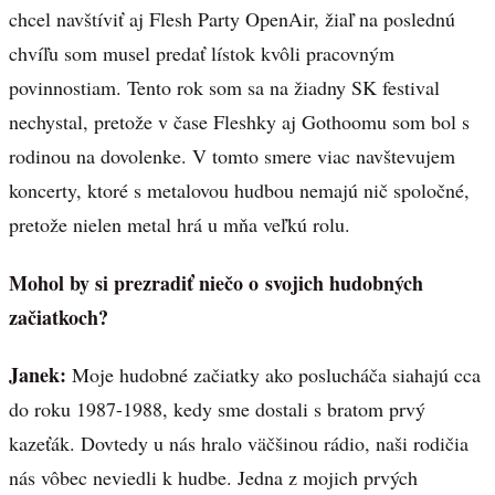
chcel navštíviť aj Flesh Party OpenAir, žiaľ na poslednú
chvíľu som musel predať lístok kvôli pracovným
povinnostiam. Tento rok som sa na žiadny SK festival
nechystal, pretože v čase Fleshky aj Gothoomu som bol s
rodinou na dovolenke. V tomto smere viac navštevujem
koncerty, ktoré s metalovou hudbou nemajú nič spoločné,
pretože nielen metal hrá u mňa veľkú rolu.
Mohol by si prezradiť niečo o svojich hudobných
začiatkoch?
Janek:
Moje hudobné začiatky ako poslucháča siahajú cca
do roku 1987-1988, kedy sme dostali s bratom prvý
kazeťák. Dovtedy u nás hralo väčšinou rádio, naši rodičia
nás vôbec neviedli k hudbe. Jedna z mojich prvých