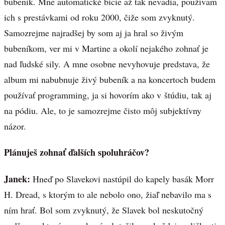
bubeník. Mne automatické bicie až tak nevadia, používam
ich s prestávkami od roku 2000, čiže som zvyknutý.
Samozrejme najradšej by som aj ja hral so živým
bubeníkom, ver mi v Martine a okolí nejakého zohnať je
nad ľudské sily. A mne osobne nevyhovuje predstava, že
album mi nabubnuje živý bubeník a na koncertoch budem
používať programming, ja si hovorím ako v štúdiu, tak aj
na pódiu. Ale, to je samozrejme čisto môj subjektívny
názor.
Plánuješ zohnať ďalších spoluhráčov?
Janek:
Hneď po Slavekovi nastúpil do kapely basák Morr
H. Dread, s ktorým to ale nebolo ono, žiaľ nebavilo ma s
ním hrať. Bol som zvyknutý, že Slavek bol neskutočný