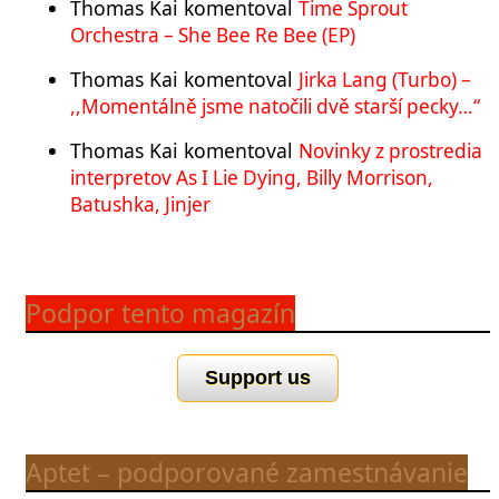
Thomas Kai
komentoval
Time Sprout
Orchestra – She Bee Re Bee (EP)
Thomas Kai
komentoval
Jirka Lang (Turbo) –
,,Momentálně jsme natočili dvě starší pecky…“
Thomas Kai
komentoval
Novinky z prostredia
interpretov As I Lie Dying, Billy Morrison,
Batushka, Jinjer
Podpor tento magazín
Support us
Aptet – podporované zamestnávanie