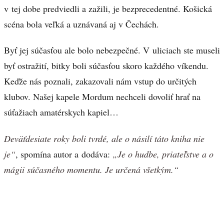
v tej dobe predviedli a zažili, je bezprecedentné. Košická
scéna bola veľká a uznávaná aj v Čechách.
Byť jej súčasťou ale bolo nebezpečné. V uliciach ste museli
byť ostražití, bitky boli súčasťou skoro každého víkendu.
Keďže nás poznali, zakazovali nám vstup do určitých
klubov. Našej kapele Mordum nechceli dovoliť hrať na
súťažiach amatérskych kapiel…
Deväťdesiate roky boli tvrdé, ale o násilí táto kniha nie
je“
, spomína autor a dodáva:
„Je o hudbe, priateľstve a o
mágii súčasného momentu. Je určená všetkým.“