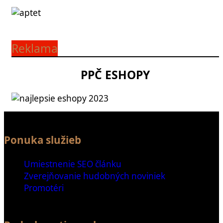
Reklama
PPČ ESHOPY
Ponuka služieb
Umiestnenie SEO článku
Zverejňovanie hudobných noviniek
Promotéri