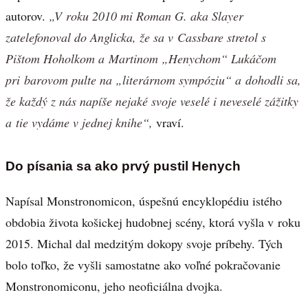
autorov.
„V roku 2010 mi Roman G. aka Slayer
zatelefonoval do Anglicka, že sa v Cassbare stretol s
Pištom Hoholkom a Martinom „Henychom“ Lukáčom
pri barovom pulte na „literárnom sympóziu“ a dohodli sa,
že každý z nás napíše nejaké svoje veselé i neveselé zážitky
a tie vydáme v jednej knihe“,
vraví.
Do písania sa ako prvý pustil Henych
Napísal Monstronomicon, úspešnú encyklopédiu istého
obdobia života košickej hudobnej scény, ktorá vyšla v roku
2015. Michal dal medzitým dokopy svoje príbehy. Tých
bolo toľko, že vyšli samostatne ako voľné pokračovanie
Monstronomiconu, jeho neoficiálna dvojka.