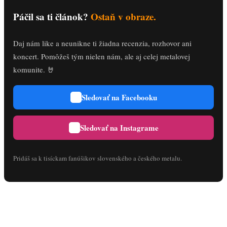
Páčil sa ti článok?
Ostaň v obraze.
Daj nám like a neunikne ti žiadna recenzia, rozhovor ani
koncert. Pomôžeš tým nielen nám, ale aj celej metalovej
komunite. 🤘
Sledovať na Facebooku
Sledovať na Instagrame
Pridáš sa k tisíckam fanúšikov slovenského a českého metalu.