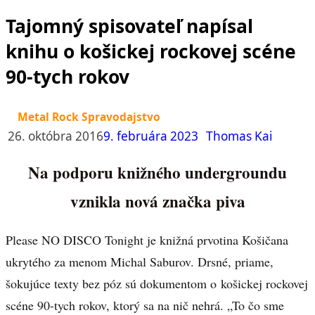
Tajomný spisovateľ napísal
knihu o košickej rockovej scéne
90-tych rokov
Metal Rock Spravodajstvo
26. októbra 2016
9. februára 2023
Thomas Kai
Na podporu knižného undergroundu
vznikla nová značka piva
Please NO DISCO Tonight je knižná prvotina Košičana
ukrytého za menom Michal Saburov. Drsné, priame,
šokujúce texty bez póz sú dokumentom o košickej rockovej
scéne 90-tych rokov, ktorý sa na nič nehrá. „To čo sme