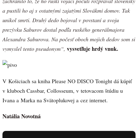
zachránilo to, že ho ruskí vojaci počuli rozprávať slovensky
a pustili ho aj s ostatnými zajatými Slovákmi domov. Tak
unikol smrti. Druhý dedo bojoval v povstaní a svoju
prezývku Saburov dostal podľa ruského generálmajora
Alexandra Saburova. Na počesť oboch mojich dedov som si
vysvetľuje hrdý vnuk.
vymyslel tento pseudonym“,
V Košiciach sa kniha Please NO DISCO Tonight dá kúpiť
v kluboch Cassbar, Collosseum, v tetovacom štúdiu u
Ivana a Marka na Svätoplukovej a cez internet.
Natália Novotná