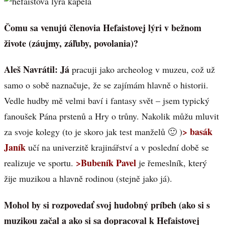
Čomu sa venujú členovia Hefaistovej lýri v bežnom
živote (záujmy, záľuby, povolania)?
Aleš Navrátil:
Já
pracuji jako archeolog v muzeu, což už
samo o sobě naznačuje, že se zajímám hlavně o historii.
Vedle hudby mě velmi baví i fantasy svět – jsem typický
fanoušek Pána prstenů a Hry o trůny. Nakolik můžu mluvit
> basák
za svoje kolegy (to je skoro jak test manželů 🙂 )
Janík
učí na univerzitě krajinářství a v poslední době se
>Bubeník Pavel
realizuje ve sportu.
je řemeslník, který
žije muzikou a hlavně rodinou (stejně jako já).
Mohol by si rozpovedať svoj hudobný príbeh (ako si s
muzikou začal a ako si sa dopracoval k Hefaistovej