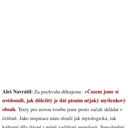
Aleš Navrátil:
>Časem jsme si
Za pochvalu děkujeme.
uvědomili, jak důležitý je dát písním nějaký myšlenkový
obsah
.
Texty pro novou tvorbu jsme proto začali skládat v
češtině. Jako inspirace nám slouží jak mytologická, tak
kulturní díla dávné i méně vzdálené minulosti. Smysluplný