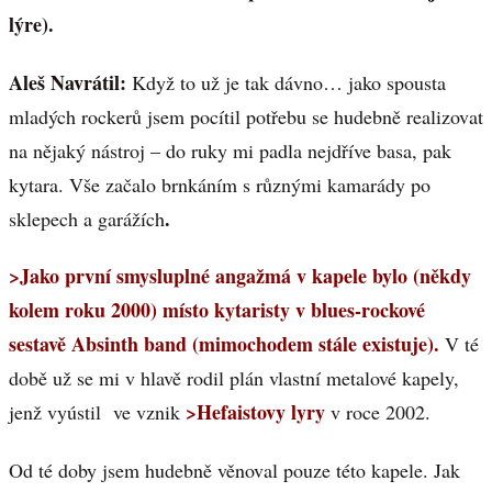
lýre).
Aleš Navrátil:
Když to už je tak dávno… jako spousta
mladých rockerů jsem pocítil potřebu se hudebně realizovat
na nějaký nástroj – do ruky mi padla nejdříve basa, pak
kytara. Vše začalo brnkáním s různými kamarády po
.
sklepech a garážích
>Jako první smysluplné angažmá v kapele bylo (někdy
kolem roku 2000) místo kytaristy v blues-rockové
sestavě Absinth band (mimochodem stále existuje).
V té
době už se mi v hlavě rodil plán vlastní metalové kapely,
>Hefaistovy lyry
jenž vyústil ve vznik
v roce 2002.
Od té doby jsem hudebně věnoval pouze této kapele. Jak