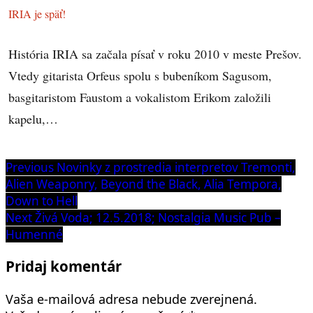
IRIA je späť!
História IRIA sa začala písať v roku 2010 v meste Prešov.
Vtedy gitarista Orfeus spolu s bubeníkom Sagusom,
basgitaristom Faustom a vokalistom Erikom založili
kapelu,…
Navigácia
Previous
Previous
Novinky z prostredia interpretov Tremonti,
post:
Alien Weaponry, Beyond the Black, Alia Tempora,
v
Down to Hell
článku
Next
Next
Živá Voda; 12.5.2018; Nostalgia Music Pub –
post:
Humenné
Pridaj komentár
Vaša e-mailová adresa nebude zverejnená.