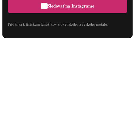
Sledovať na Instagrame
Pridáš sa k tisíckam fanúšikov slovenského a českého metalu.