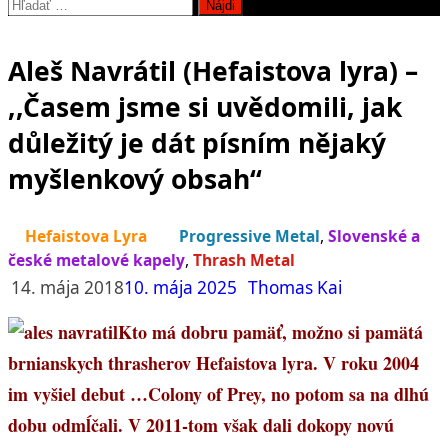
Hľadať:
Aleš Navrátil (Hefaistova lyra) –
,,Časem jsme si uvědomili, jak
důležitý je dát písním nějaký
myšlenkový obsah“
Hefaistova Lyra
Progressive Metal
,
Slovenské a
české metalové kapely
,
Thrash Metal
14. mája 2018
10. mája 2025
Thomas Kai
Kto má dobru pamäť, možno si pamätá
brnianskych thrasherov Hefaistova lyra. V roku 2004
im vyšiel debut …Colony of Prey, no potom sa na dlhú
dobu odmĺčali. V 2011-tom však dali dokopy novú