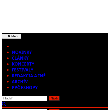
Menu
Home
NOVINKY
ČLÁNKY
KONCERTY
FESTIVALY
REDAKCIA A INÉ
ARCHÍV
PPČ ESHOPY
Hľadať: