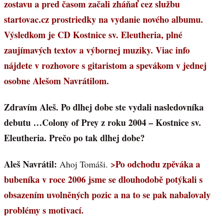
zostavu a pred časom začali zháňať cez službu
startovac.cz prostriedky na vydanie nového albumu.
Výsledkom je CD Kostnice sv. Eleutheria, plné
zaujímavých textov a výbornej muziky. Viac info
nájdete v rozhovore s gitaristom a spevákom v jednej
osobne Alešom Navrátilom.
Zdravím Aleš. Po dlhej dobe ste vydali nasledovníka
debutu …Colony of Prey z roku 2004 – Kostnice sv.
Eleutheria. Prečo po tak dlhej dobe?
Aleš Navrátil:
>Po odchodu zpěváka a
Ahoj Tomáši.
bubeníka v roce 2006 jsme se dlouhodobě potýkali s
obsazením uvolněných pozic a na to se pak nabalovaly
problémy s motivací.