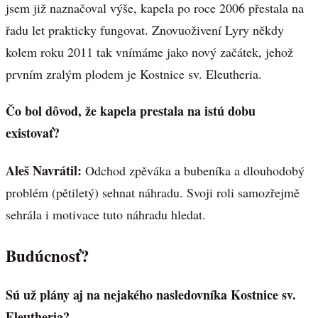
jsem již naznačoval výše, kapela po roce 2006 přestala na
řadu let prakticky fungovat. Znovuoživení Lyry někdy
kolem roku 2011 tak vnímáme jako nový začátek, jehož
prvním zralým plodem je Kostnice sv. Eleutheria.
Čo bol dôvod, že kapela prestala na istú dobu
existovať?
Aleš Navrátil:
Odchod zpěváka a bubeníka a dlouhodobý
problém (pětiletý) sehnat náhradu. Svoji roli samozřejmě
sehrála i motivace tuto náhradu hledat.
Budúcnosť?
Sú už plány aj na nejakého nasledovníka Kostnice sv.
Eleutheria?