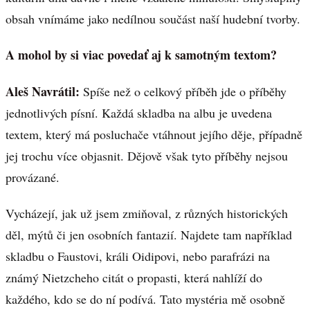
obsah vnímáme jako nedílnou součást naší hudební tvorby.
A mohol by si viac povedať aj k samotným textom?
Aleš Navrátil:
Spíše než o celkový příběh jde o příběhy
jednotlivých písní. Každá skladba na albu je uvedena
textem, který má posluchače vtáhnout jejího děje, případně
jej trochu více objasnit. Dějově však tyto příběhy nejsou
provázané.
Vycházejí, jak už jsem zmiňoval, z různých historických
děl, mýtů či jen osobních fantazií. Najdete tam například
skladbu o Faustovi, králi Oidipovi, nebo parafrázi na
známý Nietzcheho citát o propasti, která nahlíží do
každého, kdo se do ní podívá. Tato mystéria mě osobně