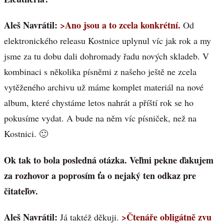
Aleš Navrátil:
>Ano jsou a to zcela konkrétní.
Od
elektronického releasu Kostnice uplynul víc jak rok a my
jsme za tu dobu dali dohromady řadu nových skladeb. V
kombinaci s několika písněmi z našeho ještě ne zcela
vytěženého archivu už máme komplet materiál na nové
album, které chystáme letos nahrát a příští rok se ho
pokusíme vydat. A bude na něm víc písniček, než na
Kostnici. 🙂
Ok tak to bola posledná otázka. Veľmi pekne ďakujem
za rozhovor a poprosím ťa o nejaký ten odkaz pre
čitateľov.
Aleš Navrátil:
>Čtenáře obligátně zvu
Já taktéž děkuji.