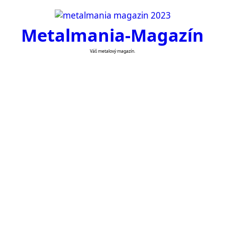
Skip
to
Metalmania-Magazín
content
Váš metalový magazín.