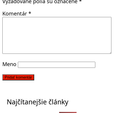
Vyžadované polia sú označené
*
Komentár
*
Meno
Najčítanejšie články