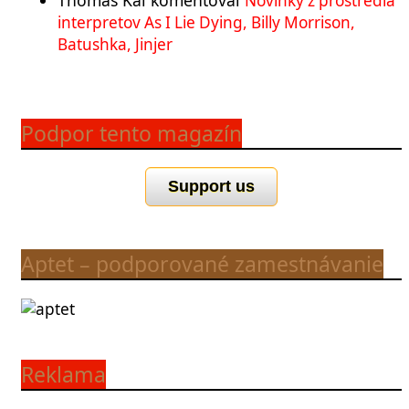
Novinky z prostredia
interpretov As I Lie Dying, Billy Morrison,
Batushka, Jinjer
Podpor tento magazín
Support us
Aptet – podporované zamestnávanie
Reklama