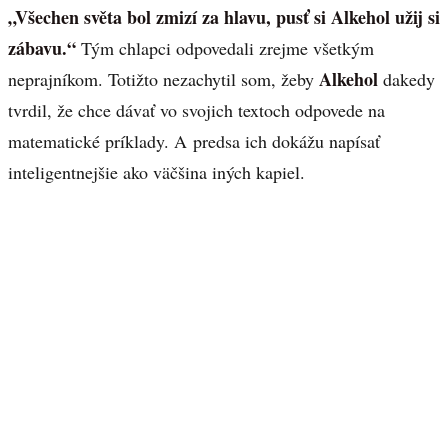
„Všechen světa bol zmizí za hlavu, pusť si Alkehol užij si
zábavu.“
Tým chlapci odpovedali zrejme všetkým
Alkehol
neprajníkom. Totižto nezachytil som, žeby
dakedy
tvrdil, že chce dávať vo svojich textoch odpovede na
matematické príklady. A predsa ich dokážu napísať
inteligentnejšie ako väčšina iných kapiel.