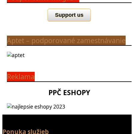
Support us
Aptet – podporované zamestnávanie
Reklama
PPČ ESHOPY
Ponuka služieb