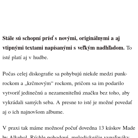
Stále sú schopní prísť s novými, originálnymi a aj
vtipnými textami napísanými s veľkým nadhľadom.
To
isté platí aj v hudbe.
Počas celej diskografie sa pohybujú niekde medzi punk-
rockom a „krčmovým“ rockom, pričom sa im podarilo
vytvoriť jedinečnú a nezameniteľnú značku bez toho, aby
vykrádali samých seba. A presne to isté je možné povedať
aj o ich najnovšom albume.
V praxi tak máme možnosť počuť dovedna 13 kúskov Made
by Alkehol. Rýchle pohodové, melodickejšie vypaľováky