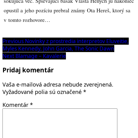
šokujúca vec. Spievajúci basák Vlasta Henych ju nakoniec
opustil a jeho pozíciu prebral známy Ota Hereš, ktorý sa
v tomto rozhovore…
Navigácia
Previous
Previous
Novinky z prostredia interpretov Eluveitie,
post:
Myles Kennedy, John Garcia, The Sonic Dawn
v
Next
Next
Blamage – Kavalerie
článku
post:
Pridaj komentár
Vaša e-mailová adresa nebude zverejnená.
Vyžadované polia sú označené
*
Komentár
*