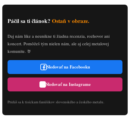
Páčil sa ti článok?
Ostaň v obraze.
Daj nám like a neunikne ti žiadna recenzia, rozhovor ani
koncert. Pomôžeš tým nielen nám, ale aj celej metalovej
komunite. 🤘
Sledovať na Facebooku
Sledovať na Instagrame
Pridáš sa k tisíckam fanúšikov slovenského a českého metalu.