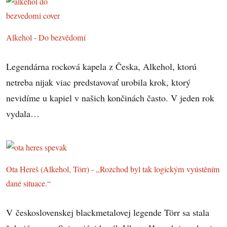
Alkehol - Do bezvědomí
Legendárna rocková kapela z Česka, Alkehol, ktorú
netreba nijak viac predstavovať urobila krok, ktorý
nevidíme u kapiel v našich končinách často. V jeden rok
vydala…
Ota Hereš (Alkehol, Törr) - ,,Rozchod byl tak logickým vyústěním
dané situace.“
V československej blackmetalovej legende Törr sa stala