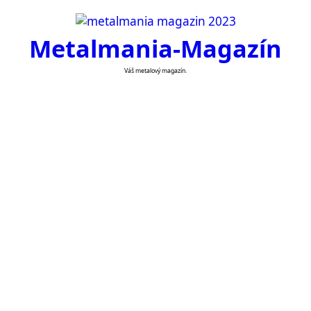
Skip
to
Metalmania-Magazín
content
Váš metalový magazín.