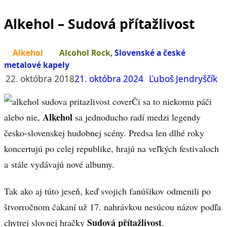
Alkehol – Sudová přítažlivost
Alkehol
Alcohol Rock
,
Slovenské a české
metalové kapely
22. októbra 2018
21. októbra 2024
Ľuboš Jendryščík
Či sa to niekomu páči
Alkehol
alebo nie,
sa jednoducho radí medzi legendy
česko-slovenskej hudobnej scény. Predsa len dlhé roky
koncertujú po celej republike, hrajú na veľkých festivaloch
a stále vydávajú nové albumy.
Tak ako aj túto jeseň, keď svojich fanúšikov odmenili po
štvorročnom čakaní už 17. nahrávkou nesúcou názov podľa
Sudová přítažlivost
chytrej slovnej hračky
.