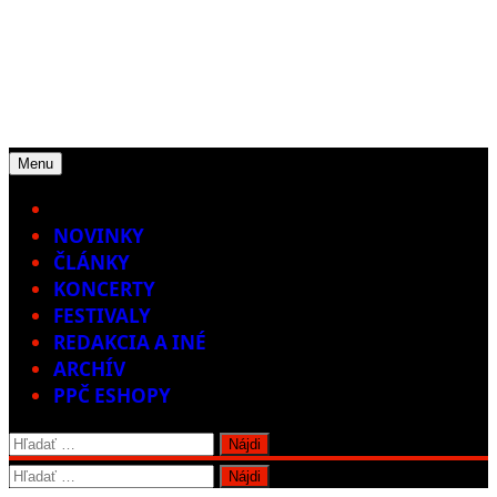
Menu
Home
NOVINKY
ČLÁNKY
KONCERTY
FESTIVALY
REDAKCIA A INÉ
ARCHÍV
PPČ ESHOPY
Hľadať:
Hľadať: