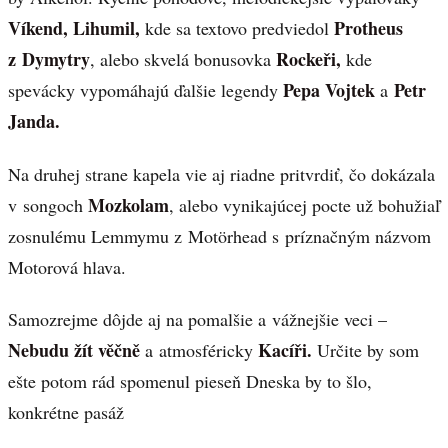
Víkend, Lihumil,
Protheus
kde sa textovo predviedol
z
Dymytry
Rockeři,
, alebo skvelá bonusovka
kde
Pepa Vojtek
Petr
spevácky vypomáhajú ďalšie legendy
a
Janda.
Na druhej strane kapela vie aj riadne pritvrdiť, čo dokázala
Mozkolam
v songoch
, alebo vynikajúcej pocte už bohužiaľ
zosnulému Lemmymu z Motörhead s príznačným názvom
Motorová hlava.
Samozrejme dôjde aj na pomalšie a vážnejšie veci –
Nebudu žít věčně
Kacíři.
a atmosféricky
Určite by som
ešte potom rád spomenul pieseň Dneska by to šlo,
konkrétne pasáž