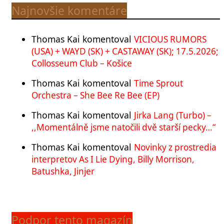
Najnovšie komentáre
Thomas Kai
komentoval
VICIOUS RUMORS
(USA) + WAYD (SK) + CASTAWAY (SK); 17.5.2026;
Collosseum Club – Košice
Thomas Kai
komentoval
Time Sprout
Orchestra – She Bee Re Bee (EP)
Thomas Kai
komentoval
Jirka Lang (Turbo) –
,,Momentálně jsme natočili dvě starší pecky…“
Thomas Kai
komentoval
Novinky z prostredia
interpretov As I Lie Dying, Billy Morrison,
Batushka, Jinjer
Podpor tento magazín