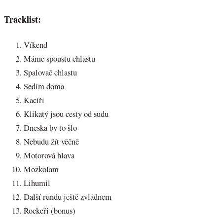
Tracklist:
Víkend
Máme spoustu chlastu
Spalovač chlastu
Sedím doma
Kacíři
Klikatý jsou cesty od sudu
Dneska by to šlo
Nebudu žít věčně
Motorová hlava
Mozkolam
Lihumil
Další rundu ještě zvládnem
Rockeři (bonus)