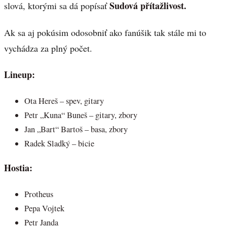
Sudová přítažlivost.
slová, ktorými sa dá popísať
Ak sa aj pokúsim odosobniť ako fanúšik tak stále mi to
vychádza za plný počet.
Lineup:
Ota Hereš – spev, gitary
Petr „Kuna“ Buneš – gitary, zbory
Jan „Bart“ Bartoš – basa, zbory
Radek Sladký – bicie
Hostia:
Protheus
Pepa Vojtek
Petr Janda