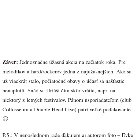
Záver:
Jednoznačne úžasná akcia na začiatok roka. Pre
melodikov a hard/rockerov jedna z najúžasnejších. Ako sa
už viackrát stalo, počiatočné obavy o účasť sa našťastie
nenaplnili. Snáď sa Uriáši čim skôr vrátia, napr. na
niektorý z letných festivalov. Pánom usporiadateľom (club
Collosseum a Double Head Live) patri veľké poďakovanie.
🙂
P.S.: V neposlednom rade ďakujem aj autorom foto – Evke