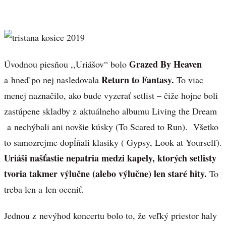
Grazed By Heaven
Úvodnou piesňou ,,Uriášov“ bolo
Return to Fantasy.
a hneď po nej nasledovala
To viac
menej naznačilo, ako bude vyzerať setlist – čiže hojne boli
zastúpene skladby z aktuálneho albumu Living the Dream
a nechýbali ani novšie kúsky (To Scared to Run). Všetko
to samozrejme dopĺňali klasiky ( Gypsy, Look at Yourself).
Uriáši našťastie nepatria medzi kapely, ktorých setlisty
tvoria takmer výlučne (alebo výlučne) len staré hity.
To
treba len a len oceniť.
Jednou z nevýhod koncertu bolo to, že veľký priestor haly