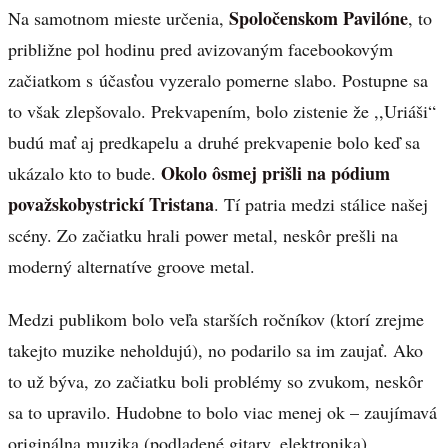
Spoločenskom Pavilóne
Na samotnom mieste určenia,
, to
približne pol hodinu pred avizovaným facebookovým
začiatkom s účasťou vyzeralo pomerne slabo. Postupne sa
to však zlepšovalo. Prekvapením, bolo zistenie že ,,Uriáši“
budú mať aj predkapelu a druhé prekvapenie bolo keď sa
Okolo ôsmej prišli na pódium
ukázalo kto to bude.
považskobystrickí Tristana
. Tí patria medzi stálice našej
scény. Zo začiatku hrali power metal, neskôr prešli na
moderný alternatíve groove metal.
Medzi publikom bolo veľa starších ročníkov (ktorí zrejme
takejto muzike neholdujú), no podarilo sa im zaujať. Ako
to už býva, zo začiatku boli problémy so zvukom, neskôr
sa to upravilo. Hudobne to bolo viac menej ok – zaujímavá
originálna muzika (podladené gitary, elektronika).