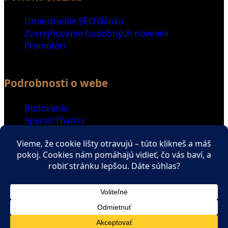
Umiestnenie SEO článku
Zverejňovanie hudobných noviniek
Promotéri
Podrobnosti o webe
Bodovania
Special Thanks
Ďalšie odkazy
Spriatelené weby
Zaujímavé čítanie
ENGLISH SECTION