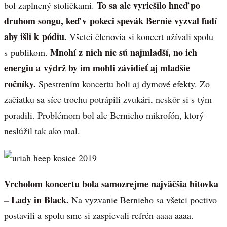
To sa ale vyriešilo hneď po
bol zaplnený stoličkami.
druhom songu, keď v pokeci spevák Bernie vyzval ľudí
aby išli k pódiu.
Všetci členovia si koncert užívali spolu
Mnohí z nich nie sú najmladší, no ich
s publikom.
energiu a výdrž by im mohli závidieť aj mladšie
ročníky.
Spestrením koncertu boli aj dymové efekty. Zo
začiatku sa síce trochu potrápili zvukári, neskôr si s tým
poradili. Problémom bol ale Bernieho mikrofón, ktorý
neslúžil tak ako mal.
Vrcholom koncertu bola samozrejme najväčšia hitovka
– Lady in Black.
Na vyzvanie Bernieho sa všetci poctivo
postavili a spolu sme si zaspievali refrén aaaa aaaa.