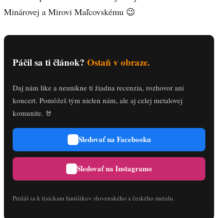
Minárovej a Mirovi Maľcovskému 😉
Páčil sa ti článok?
Ostaň v obraze.
Daj nám like a neunikne ti žiadna recenzia, rozhovor ani
koncert. Pomôžeš tým nielen nám, ale aj celej metalovej
komunite. 🤘
Sledovať na Facebooku
Sledovať na Instagrame
Pridáš sa k tisíckam fanúšikov slovenského a českého metalu.