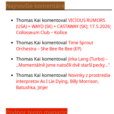
Najnovšie komentáre
Thomas Kai
komentoval
VICIOUS RUMORS
(USA) + WAYD (SK) + CASTAWAY (SK); 17.5.2026;
Collosseum Club – Košice
Thomas Kai
komentoval
Time Sprout
Orchestra – She Bee Re Bee (EP)
Thomas Kai
komentoval
Jirka Lang (Turbo) –
,,Momentálně jsme natočili dvě starší pecky…“
Thomas Kai
komentoval
Novinky z prostredia
interpretov As I Lie Dying, Billy Morrison,
Batushka, Jinjer
Podpor tento magazín