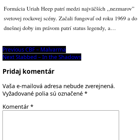
Formácia Uriah Heep patrí medzi najväčších ,,nezmarov”
svetovej rockovej scény. Začali fungovať od roku 1969 a do
dnešnej doby im právom patrí status legendy, a…
Navigácia
Previous
Previous
CBF – Malvarma
post:
Next
Next
Stabbed – In the Shadows
v
post:
článku
Pridaj komentár
Vaša e-mailová adresa nebude zverejnená.
Vyžadované polia sú označené
*
Komentár
*