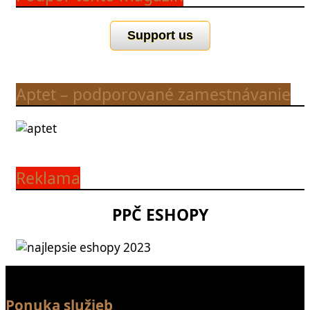
Support us
Aptet – podporované zamestnávanie
Reklama
PPČ ESHOPY
Ponuka služieb