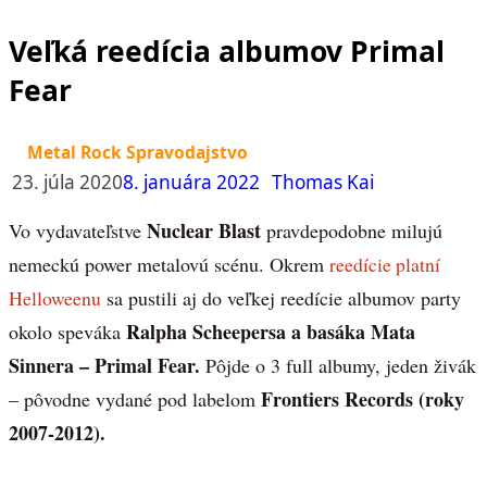
Veľká reedícia albumov Primal
Fear
Metal Rock Spravodajstvo
23. júla 2020
8. januára 2022
Thomas Kai
Nuclear Blast
Vo vydavateľstve
pravdepodobne milujú
nemeckú power metalovú scénu. Okrem
reedície platní
Helloweenu
sa pustili aj do veľkej reedície albumov party
Ralpha Scheepersa a basáka Mata
okolo speváka
Sinnera – Primal Fear.
Pôjde o 3 full albumy, jeden živák
Frontiers Records (roky
– pôvodne vydané pod labelom
2007-2012).