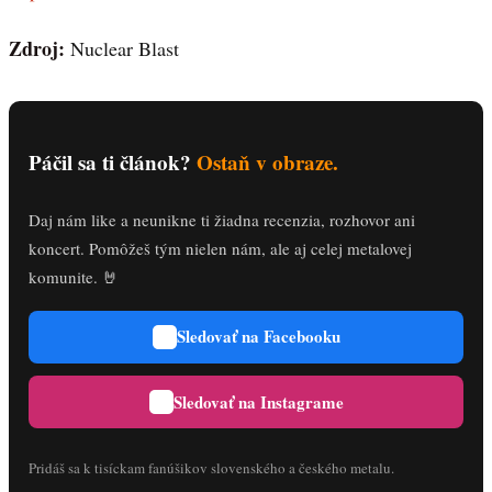
Zdroj:
Nuclear Blast
Páčil sa ti článok?
Ostaň v obraze.
Daj nám like a neunikne ti žiadna recenzia, rozhovor ani
koncert. Pomôžeš tým nielen nám, ale aj celej metalovej
komunite. 🤘
Sledovať na Facebooku
Sledovať na Instagrame
Pridáš sa k tisíckam fanúšikov slovenského a českého metalu.