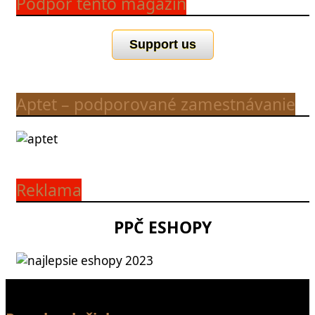
Podpor tento magazín
Support us
Aptet – podporované zamestnávanie
Reklama
PPČ ESHOPY