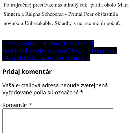
Po trojročnej prestávke nás minulý rok partia okolo Mata
Sinnera a Ralpha Schepersa - Primal Fear obšťastnila
novinkou Unbreakable. Skladby z nej ste mohli počuť…
Navigácia
Previous
Previous
Gride – Hluboká temná modř
post:
Next
Next
Patrik Svetík (Return of Pluto) – ,,Prinášame
v
post:
intergalaktickú fúziu plnú temnoty…“
článku
Pridaj komentár
Vaša e-mailová adresa nebude zverejnená.
Vyžadované polia sú označené
*
Komentár
*