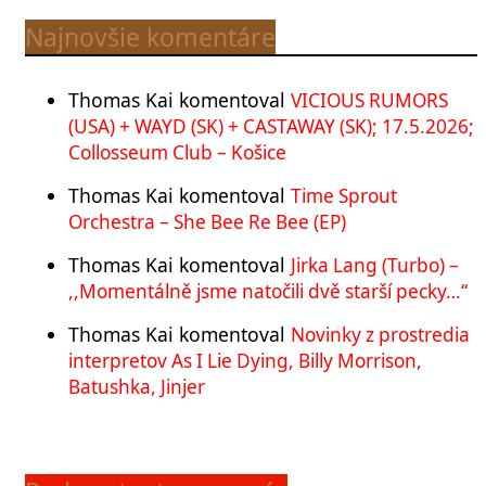
Najnovšie komentáre
Thomas Kai
komentoval
VICIOUS RUMORS
(USA) + WAYD (SK) + CASTAWAY (SK); 17.5.2026;
Collosseum Club – Košice
Thomas Kai
komentoval
Time Sprout
Orchestra – She Bee Re Bee (EP)
Thomas Kai
komentoval
Jirka Lang (Turbo) –
,,Momentálně jsme natočili dvě starší pecky…“
Thomas Kai
komentoval
Novinky z prostredia
interpretov As I Lie Dying, Billy Morrison,
Batushka, Jinjer