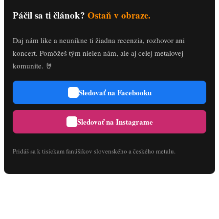
Páčil sa ti článok?
Ostaň v obraze.
Daj nám like a neunikne ti žiadna recenzia, rozhovor ani
koncert. Pomôžeš tým nielen nám, ale aj celej metalovej
komunite. 🤘
Sledovať na Facebooku
Sledovať na Instagrame
Pridáš sa k tisíckam fanúšikov slovenského a českého metalu.