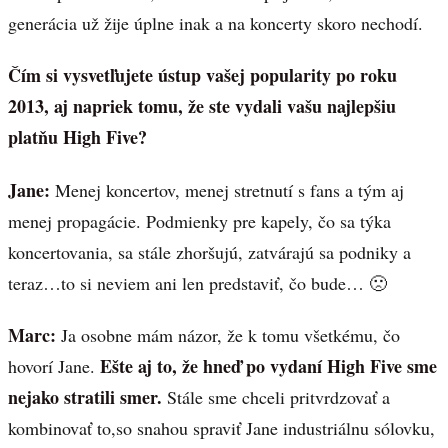
generácia už žije úplne inak a na koncerty skoro nechodí.
Čím si vysvetľujete ústup vašej popularity po roku
2013, aj napriek tomu, že ste vydali vašu najlepšiu
platňu High Five?
Jane:
Menej koncertov, menej stretnutí s fans a tým aj
menej propagácie. Podmienky pre kapely, čo sa týka
koncertovania, sa stále zhoršujú, zatvárajú sa podniky a
teraz…to si neviem ani len predstaviť, čo bude… 🙁
Marc:
Ja osobne mám názor, že k tomu všetkému, čo
Ešte aj to, že hneď po vydaní High Five sme
hovorí Jane.
nejako stratili smer.
Stále sme chceli pritvrdzovať a
kombinovať to,so snahou spraviť Jane industriálnu sólovku,