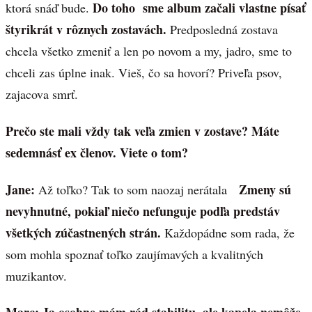
Do toho sme album začali vlastne písať
ktorá snáď bude.
štyrikrát v rôznych zostavách.
Predposledná zostava
chcela všetko zmeniť a len po novom a my, jadro, sme to
chceli zas úplne inak. Vieš, čo sa hovorí? Priveľa psov,
zajacova smrť.
Prečo ste mali vždy tak veľa zmien v zostave? Máte
sedemnásť ex členov. Viete o tom?
Jane:
Zmeny sú
Až toľko? Tak to som naozaj nerátala
nevyhnutné, pokiaľ niečo nefunguje podľa predstáv
všetkých zúčastnených strán.
Každopádne som rada, že
som mohla spoznať toľko zaujímavých a kvalitných
muzikantov.