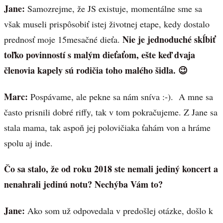
Jane:
Samozrejme, že JS existuje, momentálne sme sa
však museli prispôsobiť istej životnej etape, kedy dostalo
Nie je jednoduché skĺbiť
prednosť moje 15mesačné dieťa.
toľko povinností s malým dieťaťom, ešte keď dvaja
členovia kapely sú rodičia toho malého šidla. 😉
Marc:
Pospávame, ale pekne sa nám sníva :-). A mne sa
často prisnili dobré riffy, tak v tom pokračujeme. Z Jane sa
stala mama, tak aspoň jej polovičiaka ťahám von a hráme
spolu aj inde.
Čo sa stalo, že od roku 2018 ste nemali jediný koncert a
nenahrali jedinú notu? Nechýba Vám to?
Jane:
Ako som už odpovedala v predošlej otázke, došlo k