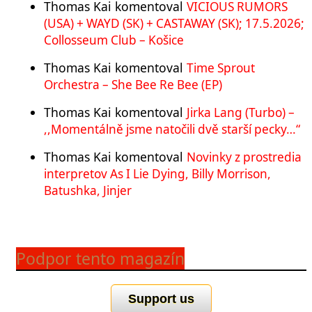
Thomas Kai
komentoval
VICIOUS RUMORS
(USA) + WAYD (SK) + CASTAWAY (SK); 17.5.2026;
Collosseum Club – Košice
Thomas Kai
komentoval
Time Sprout
Orchestra – She Bee Re Bee (EP)
Thomas Kai
komentoval
Jirka Lang (Turbo) –
,,Momentálně jsme natočili dvě starší pecky…“
Thomas Kai
komentoval
Novinky z prostredia
interpretov As I Lie Dying, Billy Morrison,
Batushka, Jinjer
Podpor tento magazín
Support us