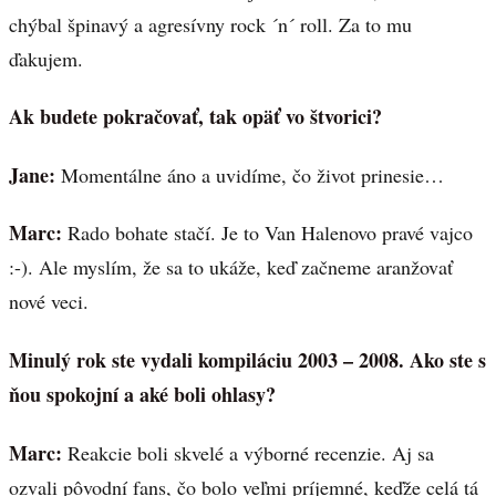
chýbal špinavý a agresívny rock ´n´ roll. Za to mu
ďakujem.
Ak budete pokračovať, tak opäť vo štvorici?
Jane:
Momentálne áno a uvidíme, čo život prinesie…
Marc:
Rado bohate stačí. Je to Van Halenovo pravé vajco
:-). Ale myslím, že sa to ukáže, keď začneme aranžovať
nové veci.
Minulý rok ste vydali kompiláciu 2003 – 2008. Ako ste s
ňou spokojní a aké boli ohlasy?
Marc:
Reakcie boli skvelé a výborné recenzie. Aj sa
ozvali pôvodní fans, čo bolo veľmi príjemné, keďže celá tá