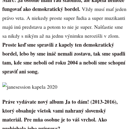
Marc:
Ja osobne mám rád stabilitu, ale kapela nemôže
fungovať ako demokratický bordel.
Vždy musí mať jeden
právo veta. A niekedy proste super ľudia a super muzikanti
majú inú predstavu a potom to nie je super. Našťastie sme
sa nikdy s nikým až na jednu výnimku nerozišli v zlom.
Proste keď sme spravili z kapely ten demokratický
bordel, lebo by sme ináč nemali zostavu, tak sme spadli
tam, kde sme neboli od roku 2004 a neboli sme schopní
spraviť ani song.
Práve vydávate nový album Ja to dám! (2013-2016),
ktorý obsahuje všetok vami nahraný slovenský
materiál. Pre mňa osobne je to váš vrchol. Ako
prebiehala jeho príprava?