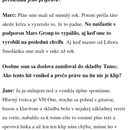
Marc:
Plán sme mali už minulý rok. Potom prišla táto
No našťastie s
akože kríza a vyzeralo to, že to padne.
podporou Mars Group to vypálilo, aj keď sme to
vyrobili na poslednú chvíľu
. Aj keď master od Libora
Smolárika sme mali v ruke už rok.
Osobne som sa doslova zamiloval do skladby Tanec.
Ako tento hit vznikol a prečo práve na ňu nie je klip?
Jane:
Ja ju milujem tiež a vznikla úplne spontánne.
Hlavný tvorca je VH-One, trochu sa pohral s gitarou,
basou a klavírom a skladba bola v nejakej základnej verzii
na svete, nabalilo sa k tomu ešte to ostatné plus text a
spevová linka a už len ten klip nám chýba, máme ho v