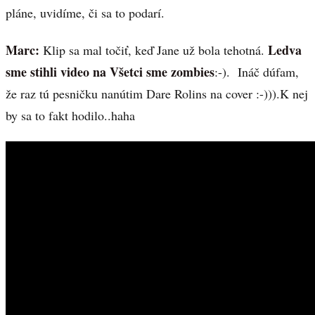
pláne, uvidíme, či sa to podarí.
Marc:
Ledva
Klip sa mal točiť, keď Jane už bola tehotná.
sme stihli video na Všetci sme zombies
:-). Ináč dúfam,
že raz tú pesničku nanútim Dare Rolins na cover :-))).K nej
by sa to fakt hodilo..haha