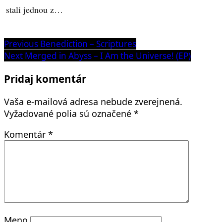
stali jednou z…
Navigácia
Previous
Previous
Benediction – Scriptures
post:
Next
Next
Merged in Abyss – I Am the Universe! (EP)
v
post:
článku
Pridaj komentár
Vaša e-mailová adresa nebude zverejnená.
Vyžadované polia sú označené
*
Komentár
*
Meno