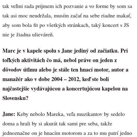
tak veľmi rada prijmem ich pozvanie a vo forme by som sa
tak asi moc neudržala, musím začať na sebe riadne makať,
aby som bola fit po všetkých stránkach, taký koncert s JS
nie je žiadna ulieváreň.
Marc je v kapele spolu s Jane jediný od začiatku. Pri
toľkých aktivitách čo má, nebol práve on jeden z
dôvodov útlmu alebo je stále ten hnací motor, autor a
manažér ako v dobe 2004 – 2012, keď ste boli
najčastejšie vydávajúcou a koncertujúcou kapelou na
Slovensku?
Jane:
Keby nebolo Mareka, veľa muzikantov by sedelo
doma a hrali by si akurát tak sami pre seba, takže
jednoznačne on je hnacím motorom a za to mu patrí jedno