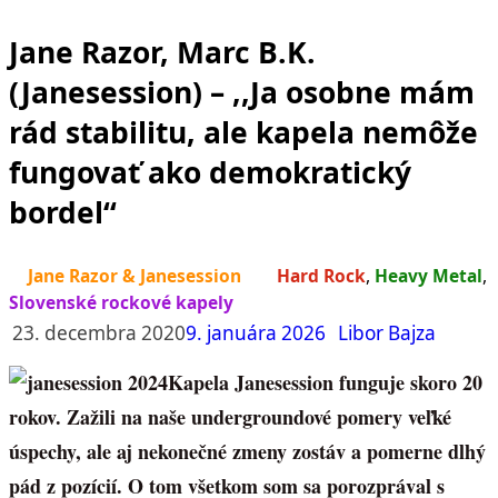
Jane Razor, Marc B.K.
(Janesession) – ,,Ja osobne mám
rád stabilitu, ale kapela nemôže
fungovať ako demokratický
bordel“
Jane Razor & Janesession
Hard Rock
,
Heavy Metal
,
Slovenské rockové kapely
23. decembra 2020
9. januára 2026
Libor Bajza
Kapela Janesession funguje skoro 20
rokov. Zažili na naše undergroundové pomery veľké
úspechy, ale aj nekonečné zmeny zostáv a pomerne dlhý
pád z pozícií. O tom všetkom som sa porozprával s