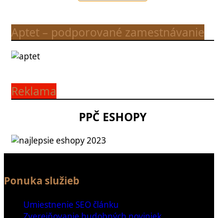
Aptet – podporované zamestnávanie
Reklama
PPČ ESHOPY
Ponuka služieb
Umiestnenie SEO článku
Zverejňovanie hudobných noviniek