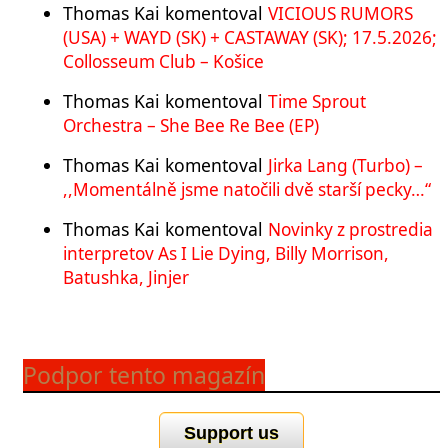
Thomas Kai
komentoval
VICIOUS RUMORS
(USA) + WAYD (SK) + CASTAWAY (SK); 17.5.2026;
Collosseum Club – Košice
Thomas Kai
komentoval
Time Sprout
Orchestra – She Bee Re Bee (EP)
Thomas Kai
komentoval
Jirka Lang (Turbo) –
,,Momentálně jsme natočili dvě starší pecky…“
Thomas Kai
komentoval
Novinky z prostredia
interpretov As I Lie Dying, Billy Morrison,
Batushka, Jinjer
Podpor tento magazín
Support us