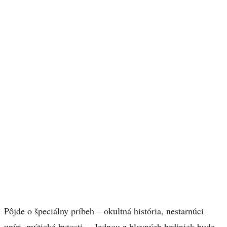
Pôjde o špeciálny príbeh – okultná história, nestarnúci
upíri, mýtické bytosti… Jednou z hlavných hrdiniek bude