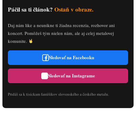
Páčil sa ti článok?
Ostaň v obraze.
Daj nám like a neunikne ti žiadna recenzia, rozhovor ani
koncert. Pomôžeš tým nielen nám, ale aj celej metalovej
komunite.
Sledovať na Facebooku
Sledovať na Instagrame
Pridáš sa k tisíckam fanúšikov slovenského a českého metalu.