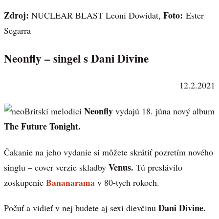
Zdroj:
Foto:
NUCLEAR BLAST Leoni Dowidat,
Ester
Segarra
Neonfly – singel s Dani Divine
12.2.2021
Neonfly
Britskí melodici
vydajú 18. júna nový album
The Future Tonight.
Čakanie na jeho vydanie si môžete skrátiť pozretím nového
Venus.
singlu – cover verzie skladby
Tú preslávilo
Bananarama
zoskupenie
v 80-tych rokoch.
Dani Divine.
Počuť a vidieť v nej budete aj sexi dievčinu