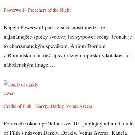
Powerwolf - Preachers of the Night
Kapela Powerwolf patrí v súčasnosti medzi tie
najznámejšie spolky svetovej heavy/power scény. Jednak je
to charizmatickým spevákom, Atilom Dornom
z Rumunska a taktiež aj svojráznym upírsko-vlkolakovsko-
náboženským image.…
Cradle of Filth - Darkly, Darkly, Venus Aversa
Po dvoch rokoch prišiel na svet 10., jubilejný album Cradle
of Filth s názvom Darkly, Darkly, Venus Aversa. Kapela