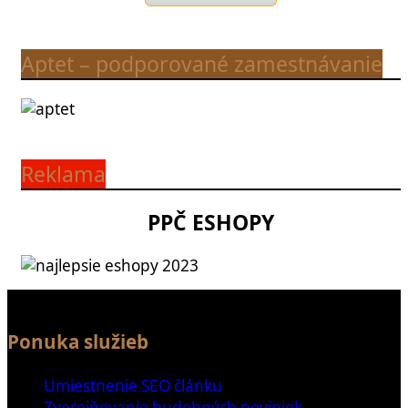
Aptet – podporované zamestnávanie
Reklama
PPČ ESHOPY
Ponuka služieb
Umiestnenie SEO článku
Zverejňovanie hudobných noviniek