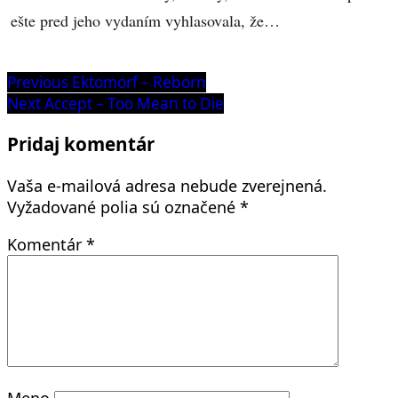
ešte pred jeho vydaním vyhlasovala, že…
Navigácia
Previous
Previous
Ektomorf – Reborn
post:
Next
Next
Accept – Too Mean to Die
v
post:
článku
Pridaj komentár
Vaša e-mailová adresa nebude zverejnená.
Vyžadované polia sú označené
*
Komentár
*
Meno