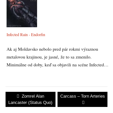
Infected Rain - Endorfin
Ak aj Moldavsko nebolo pred pár rokmi výraznou
metalovou krajinou, je jasné, že to sa zmenilo.
Minimálne od doby, keď sa objavili na scéne Infected…
Navigácia
Previous
Next
Zomrel Alan
Carcass – Torn Arteries
v
post:
post:
Lancaster (Status Quo)
článku