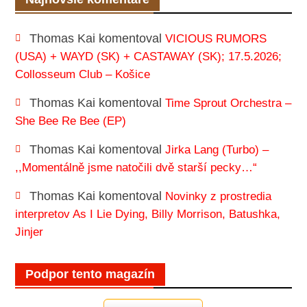
Thomas Kai
komentoval
VICIOUS RUMORS
(USA) + WAYD (SK) + CASTAWAY (SK); 17.5.2026;
Collosseum Club – Košice
Thomas Kai
komentoval
Time Sprout Orchestra –
She Bee Re Bee (EP)
Thomas Kai
komentoval
Jirka Lang (Turbo) –
,,Momentálně jsme natočili dvě starší pecky…“
Thomas Kai
komentoval
Novinky z prostredia
interpretov As I Lie Dying, Billy Morrison, Batushka,
Jinjer
Podpor tento magazín