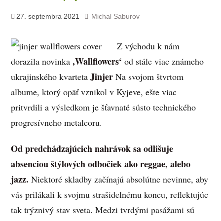
27. septembra 2021
Michal Saburov
Z východu k nám
,Wallflowers‘
dorazila novinka
od stále viac známeho
Jinjer
ukrajinského kvarteta
Na svojom štvrtom
albume, ktorý opäť vznikol v Kyjeve, ešte viac
pritvrdili a výsledkom je šťavnaté sústo technického
progresívneho metalcoru.
Od predchádzajúcich nahrávok sa odlišuje
absenciou štýlových odbočiek ako reggae, alebo
jazz.
Niektoré skladby začínajú absolútne nevinne, aby
vás prilákali k svojmu strašidelnému koncu, reflektujúc
tak trýznivý stav sveta. Medzi tvrdými pasážami sú