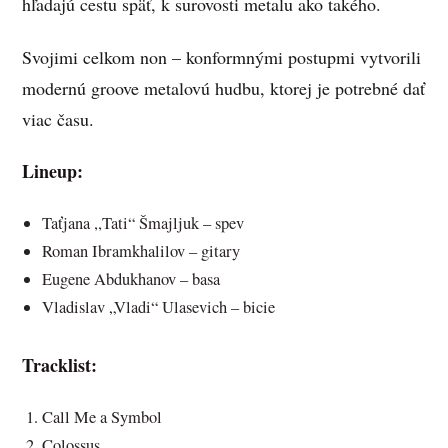
hľadajú cestu späť, k surovosti metalu ako takého.
Svojimi celkom non – konformnými postupmi vytvorili
modernú groove metalovú hudbu, ktorej je potrebné dať
viac času.
Lineup:
Taťjana ,,Tati“ Šmajljuk – spev
Roman Ibramkhalilov – gitary
Eugene Abdukhanov – basa
Vladislav „Vladi“ Ulasevich – bicie
Tracklist:
Call Me a Symbol
Colossus