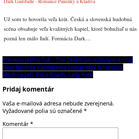
Dark Gamballe - Romance Panenky a Kladiva
Už som to hovorila veľa krát. Česká a slovenská hudobná
scéna obsahuje veľa kvalitných kapiel, ktoré bohužiaľ u nás
pozná len málo ľudí. Formácia Dark…
Navigácia
Previous
Previous
Jethro Tull – The Zealot Gene (dvojrecenzia)
post:
Next
Next
Novinky z prostredia interpretov Amorphis,
v
post:
Meshuggah, Papa Roach, Lady Kate
článku
Pridaj komentár
Vaša e-mailová adresa nebude zverejnená.
Vyžadované polia sú označené
*
Komentár
*