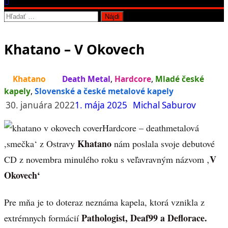
Hľadať:
Khatano – V Okovech
Khatano
Death Metal
,
Hardcore
,
Mladé české
kapely
,
Slovenské a české metalové kapely
30. januára 2022
1. mája 2025
Michal Saburov
Hardcore – deathmetalová
Khatano
,smečka‘ z Ostravy
nám poslala svoje debutové
V
CD z novembra minulého roku s veľavravným názvom ‚
Okovech‘
Pre mňa je to doteraz neznáma kapela, ktorá vznikla z
Pathologist, Deaf99 a Deflorace.
extrémnych formácií