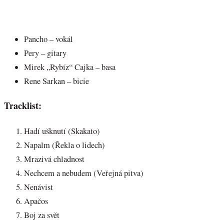
Pancho – vokál
Pery – gitary
Mirek „Rybíz“ Cajka – basa
Rene Sarkan – bicie
Tracklist:
Hadí ušknutí (Skakato)
Napalm (Řekla o lidech)
Mrazivá chladnost
Nechcem a nebudem (Veřejná pitva)
Nenávist
Apačos
Boj za svět