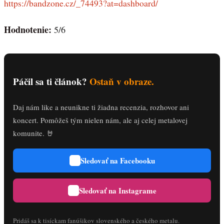
https://bandzone.cz/_74493?at=dashboard/
Hodnotenie:
5/6
Páčil sa ti článok?
Ostaň v obraze.
Daj nám like a neunikne ti žiadna recenzia, rozhovor ani
koncert. Pomôžeš tým nielen nám, ale aj celej metalovej
komunite. 🤘
Sledovať na Facebooku
Sledovať na Instagrame
Pridáš sa k tisíckam fanúšikov slovenského a českého metalu.