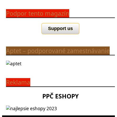
Podpor tento magazín
Support us
Aptet – podporované zamestnávanie
Reklama
PPČ ESHOPY