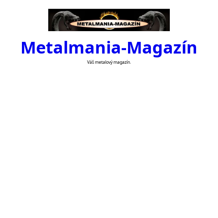
Skip
to
content
Metalmania-Magazín
Váš metalový magazín.