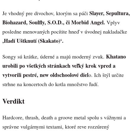
Slayer, Sepultura,
Je vhodný pre divochov, ktorým sa páči
Biohazard, Soulfly, S.O.D., či Morbid Angel.
Vplyv
posledne menovaných pocítite hneď v úvodnej nakladačke
,Hadí Uštknutí (Skakato)‘.
Khatano
Songy sú krátke, úderné a majú moderný zvuk.
urobili po všetkých stránkach veľký krok vpred a
vytvorili pestré, new oldschoolové diel
o. Ich štýl určite
strhne na koncertoch do kotla množstvo ľudí.
Verdikt
Hardcore, thrash, death a groove metal spolu s vážnymi a
správne vulgárnymi textami, ktoré reve rozzúrený