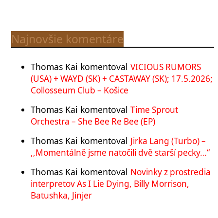
Najnovšie komentáre
Thomas Kai
komentoval
VICIOUS RUMORS
(USA) + WAYD (SK) + CASTAWAY (SK); 17.5.2026;
Collosseum Club – Košice
Thomas Kai
komentoval
Time Sprout
Orchestra – She Bee Re Bee (EP)
Thomas Kai
komentoval
Jirka Lang (Turbo) –
,,Momentálně jsme natočili dvě starší pecky…“
Thomas Kai
komentoval
Novinky z prostredia
interpretov As I Lie Dying, Billy Morrison,
Batushka, Jinjer