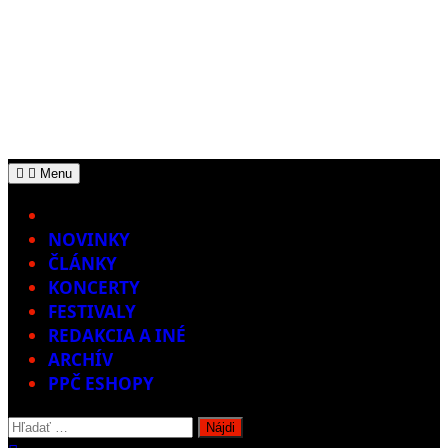
Menu
Home
NOVINKY
ČLÁNKY
KONCERTY
FESTIVALY
REDAKCIA A INÉ
ARCHÍV
PPČ ESHOPY
Hľadať: