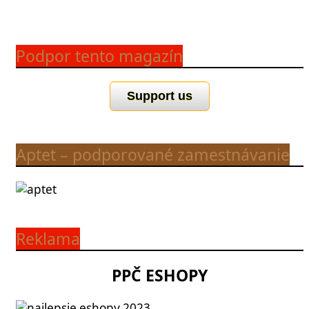
Podpor tento magazín
Support us
Aptet – podporované zamestnávanie
Reklama
PPČ ESHOPY