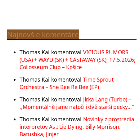
Najnovšie komentáre
Thomas Kai
komentoval
VICIOUS RUMORS
(USA) + WAYD (SK) + CASTAWAY (SK); 17.5.2026;
Collosseum Club – Košice
Thomas Kai
komentoval
Time Sprout
Orchestra – She Bee Re Bee (EP)
Thomas Kai
komentoval
Jirka Lang (Turbo) –
,,Momentálně jsme natočili dvě starší pecky…“
Thomas Kai
komentoval
Novinky z prostredia
interpretov As I Lie Dying, Billy Morrison,
Batushka, Jinjer