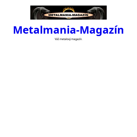
Skip
to
content
Metalmania-Magazín
Váš metalový magazín.