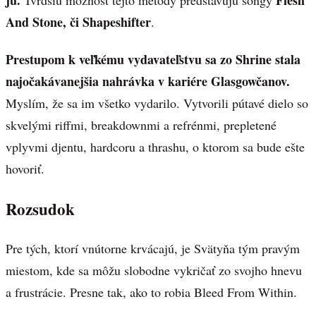
ju.
Flesh
Tvrdšiu možnosť tejto metódy predstavujú songy
And Stone, či Shapeshifter
.
Prestupom k veľkému vydavateľstvu sa zo Shrine stala
najočakávanejšia nahrávka v kariére Glasgowčanov.
Myslím, že sa im všetko vydarilo. Vytvorili pútavé dielo so
skvelými riffmi, breakdownmi a refrénmi, prepletené
vplyvmi djentu, hardcoru a thrashu, o ktorom sa bude ešte
hovoriť.
Rozsudok
Pre tých, ktorí vnútorne krvácajú, je Svätyňa tým pravým
miestom, kde sa môžu slobodne vykričať zo svojho hnevu
a frustrácie. Presne tak, ako to robia Bleed From Within.