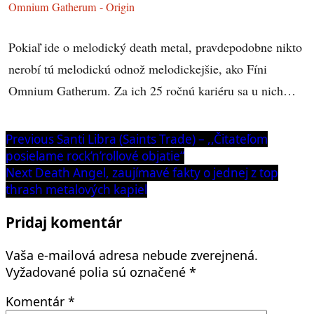
Omnium Gatherum - Origin
Pokiaľ ide o melodický death metal, pravdepodobne nikto
nerobí tú melodickú odnož melodickejšie, ako Fíni
Omnium Gatherum. Za ich 25 ročnú kariéru sa u nich…
Navigácia
Previous
Previous
Santi Libra (Saints Trade) – ,,Čitateľom
post:
posielame rock’n’rollové objatie“
v
Next
Next
Death Angel, zaujímavé fakty o jednej z top
článku
post:
thrash metalových kapiel
Pridaj komentár
Vaša e-mailová adresa nebude zverejnená.
Vyžadované polia sú označené
*
Komentár
*