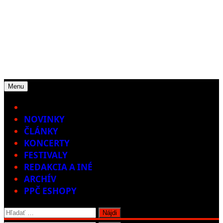
Menu
Home
NOVINKY
ČLÁNKY
KONCERTY
FESTIVALY
REDAKCIA A INÉ
ARCHÍV
PPČ ESHOPY
Hľadať: