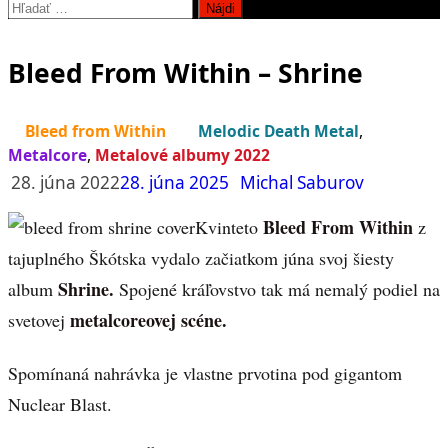
Hľadať:
Bleed From Within – Shrine
Bleed from Within
Melodic Death Metal
,
Metalcore
,
Metalové albumy 2022
28. júna 2022
28. júna 2025
Michal Saburov
Bleed From Within
Kvinteto
z
tajuplného Škótska vydalo začiatkom júna svoj šiesty
Shrine.
album
Spojené kráľovstvo tak má nemalý podiel na
metalcoreovej scéne.
svetovej
Spomínaná nahrávka je vlastne prvotina pod gigantom
Nuclear Blast.