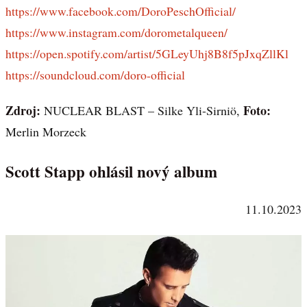
https://www.facebook.com/DoroPeschOfficial/
https://www.instagram.com/dorometalqueen/
https://open.spotify.com/artist/5GLeyUhj8B8f5pJxqZllKl
https://soundcloud.com/doro-official
Zdroj:
Foto:
NUCLEAR BLAST – Silke Yli-Sirniö,
Merlin Morzeck
Scott Stapp ohlásil nový album
11.10.2023