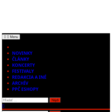
Menu
Home
NOVINKY
ČLÁNKY
KONCERTY
FESTIVALY
REDAKCIA A INÉ
ARCHÍV
PPČ ESHOPY
Hľadať: