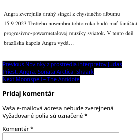
Angra zverejnila druhý singel z chystaného albumu
15.9.2023 Tretieho novembra tohto roka budú mať fanúšici
progresívno-powermetalovej muziky sviatok. V tento deň
brazílska kapela Angra vydá…
Navigácia
Previous
Previous
Novinky z prostredia interpretov Judas
post:
Priest, Angra, Sonata Arctica, Shaark
v
Next
Next
Moonspell – The Antidote
článku
post:
Pridaj komentár
Vaša e-mailová adresa nebude zverejnená.
Vyžadované polia sú označené
*
Komentár
*