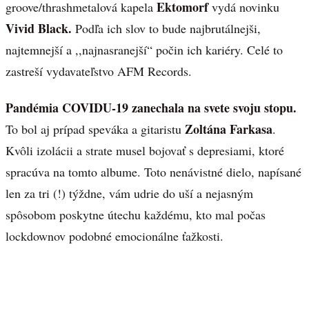
Ektomorf
groove/thrashmetalová kapela
vydá novinku
Vivid Black.
Podľa ich slov to bude najbrutálnejši,
najtemnejší a ,,najnasranejší“ počin ich kariéry. Celé to
zastreší vydavateľstvo AFM Records.
Pandémia COVIDU-19 zanechala na svete svoju stopu.
Zoltána Farkasa
To bol aj prípad speváka a gitaristu
.
Kvôli izolácii a strate musel bojovať s depresiami, ktoré
spracúva na tomto albume. Toto nenávistné dielo, napísané
len za tri (!) týždne, vám udrie do uší a nejasným
spôsobom poskytne útechu každému, kto mal počas
lockdownov podobné emocionálne ťažkosti.