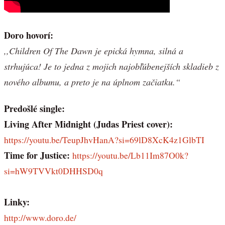
Doro hovorí:
,,Children Of The Dawn je epická hymna, silná a
strhujúca! Je to jedna z mojich najobľúbenejších skladieb z
nového albumu, a preto je na úplnom začiatku.“
Predošlé single:
Living After Midnight (Judas Priest cover):
https://youtu.be/TeupJhvHanA?si=69lD8XcK4z1GlbTI
Time for Justice:
https://youtu.be/Lb11Im87O0k?
si=hW9TVVkt0DHHSD0q
Linky:
http://www.doro.de/