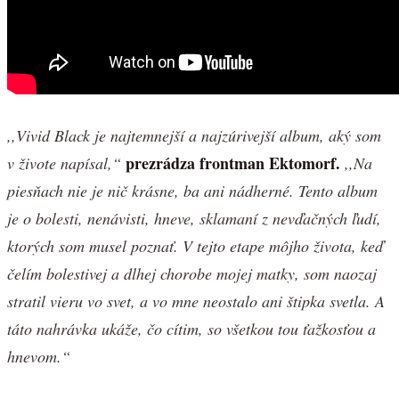
,,Vivid Black je najtemnejší a najzúrivejší album, aký som
prezrádza frontman Ektomorf.
v živote napísal,“
,,Na
piesňach nie je nič krásne, ba ani nádherné. Tento album
je o bolesti, nenávisti, hneve, sklamaní z nevďačných ľudí,
ktorých som musel poznať. V tejto etape môjho života, keď
čelím bolestivej a dlhej chorobe mojej matky, som naozaj
stratil vieru vo svet, a vo mne neostalo ani štipka svetla. A
táto nahrávka ukáže, čo cítim, so všetkou tou ťažkosťou a
hnevom.“