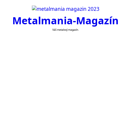
Skip
to
Metalmania-Magazín
content
Váš metalový magazín.