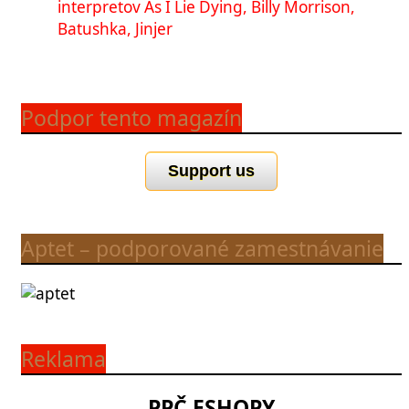
interpretov As I Lie Dying, Billy Morrison,
Batushka, Jinjer
Podpor tento magazín
Support us
Aptet – podporované zamestnávanie
Reklama
PPČ ESHOPY