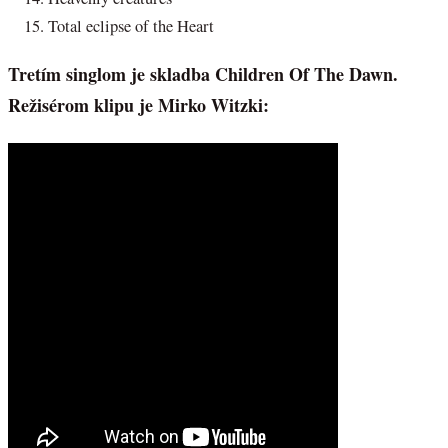
Total eclipse of the Heart
Tretím singlom je skladba Children Of The Dawn.
Režisérom klipu je Mirko Witzki: