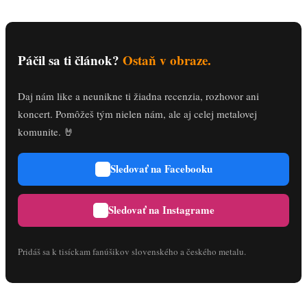
Páčil sa ti článok?
Ostaň v obraze.
Daj nám like a neunikne ti žiadna recenzia, rozhovor ani
koncert. Pomôžeš tým nielen nám, ale aj celej metalovej
komunite. 🤘
Sledovať na Facebooku
Sledovať na Instagrame
Pridáš sa k tisíckam fanúšikov slovenského a českého metalu.