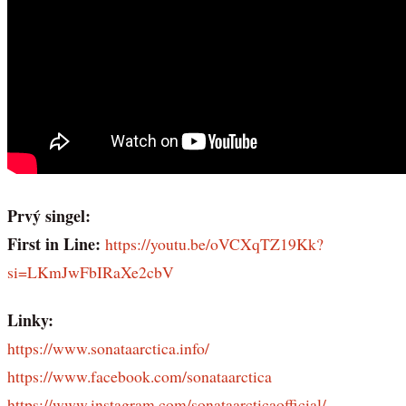
Prvý singel:
First in Line:
https://youtu.be/oVCXqTZ19Kk?
si=LKmJwFbIRaXe2cbV
Linky:
https://www.sonataarctica.info/
https://www.facebook.com/sonataarctica
https://www.instagram.com/sonataarcticaofficial/