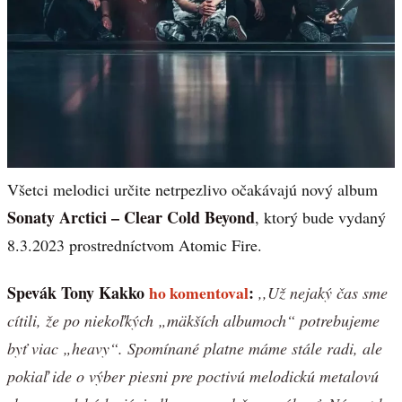
Všetci melodici určite netrpezlivo očakávajú nový album
Sonaty Arctici – Clear Cold Beyond
, ktorý bude vydaný
8.3.2023 prostredníctvom Atomic Fire.
Spevák Tony Kakko
ho komentoval
:
,,Už nejaký čas sme
cítili, že po niekoľkých „mäkších albumoch“ potrebujeme
byť viac „heavy“. Spomínané platne máme stále radi, ale
pokiaľ ide o výber piesni pre poctivú melodickú metalovú