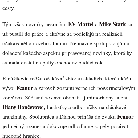
cesty.
EV Martel
Mike Stark
Tým však novinky nekončia.
a
sa
už pustili do práce a aktívne sa podieľajú na realizácii
očakávaného nového albumu. Neunavne spolupracujú na
doladení každého aspektu pripravovanej novinky, ktorá by
sa mala dostať na pulty obchodov budúci rok.
Fanúšikovia môžu očakávať zbierku skladieb, ktoré ukážu
Feanor
vývoj
a zároveň zostanú verné ich powermetalovým
koreňom. Súčasnú zostavu obohatí aj mimoriadny talent
Diany Bončevovej,
huslistky a odborníčky na sláčikové
Feanor
aranžmány. Spolupráca s Dianou prináša do zvuku
jedinečný rozmer a dokazuje odhodlanie kapely posúvať
hudobné hranice.