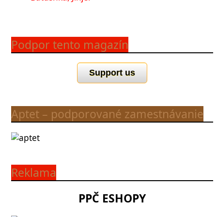
Podpor tento magazín
Support us
Aptet – podporované zamestnávanie
Reklama
PPČ ESHOPY