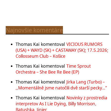
Najnovšie komentáre
Thomas Kai
komentoval
VICIOUS RUMORS
(USA) + WAYD (SK) + CASTAWAY (SK); 17.5.2026;
Collosseum Club – Košice
Thomas Kai
komentoval
Time Sprout
Orchestra – She Bee Re Bee (EP)
Thomas Kai
komentoval
Jirka Lang (Turbo) –
,,Momentálně jsme natočili dvě starší pecky…“
Thomas Kai
komentoval
Novinky z prostredia
interpretov As I Lie Dying, Billy Morrison,
Batushka, Jinjer