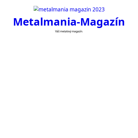
Skip
to
Metalmania-Magazín
content
Váš metalový magazín.