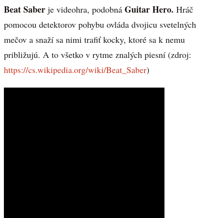
Beat Saber
Guitar Hero.
je videohra, podobná
Hráč
pomocou detektorov pohybu ovláda dvojicu svetelných
mečov a snaží sa nimi trafiť kocky, ktoré sa k nemu
približujú. A to všetko v rytme znalých piesní (zdroj:
https://cs.wikipedia.org/wiki/Beat_Saber
)