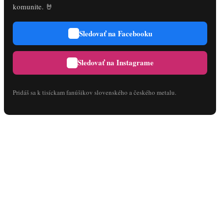
komunite. 🤘
Sledovať na Facebooku
Sledovať na Instagrame
Pridáš sa k tisíckam fanúšikov slovenského a českého metalu.