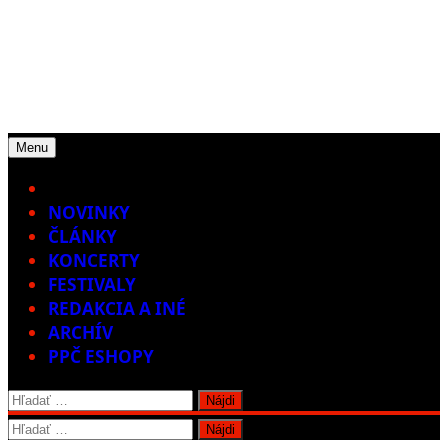
Menu
Home
NOVINKY
ČLÁNKY
KONCERTY
FESTIVALY
REDAKCIA A INÉ
ARCHÍV
PPČ ESHOPY
Hľadať:
Hľadať: