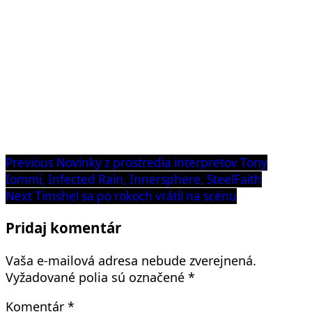
Navigácia
Previous
Previous
Novinky z prostredia interpretov Tony
post:
Iommi, Infected Rain, Innersphere, SteelFaith
v
Next
Next
Timshel sa po rokoch vrátil na scénu
článku
post:
Pridaj komentár
Vaša e-mailová adresa nebude zverejnená.
Vyžadované polia sú označené
*
Komentár
*