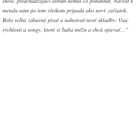
show, predchádzajúci album nemal čo ponúknuť. Návrat k
metalu nám po tom všetkom pripadá ako nový začiatok.
Bolo veľmi zábavné písať a nahrávať nové skladby: Viac
rýchlosti a songy, ktoré si ľudia môžu a chcú spievať…”