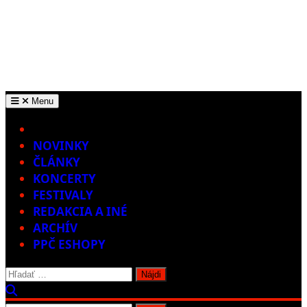
Menu
Home
NOVINKY
ČLÁNKY
KONCERTY
FESTIVALY
REDAKCIA A INÉ
ARCHÍV
PPČ ESHOPY
Hľadať: