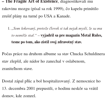
– The Fragile Art of Existence
, diagnostikovali mu
rakovinu mozgu (písal sa rok 1999), čo kapelu prinútilo
zrušiť plány na turné po USA a Kanade.
,,Som šokovaný, pretože človek si tak nejak myslí, že sa mu
to nemôže stať.“
vyjadril sa pre magazín Metal Rules,
–
tesne po tom, ako zistil svoj zdravotný stav.
Počas práce na druhom albume sa stav Chucka Schuldinera
stav zlepšil, ale nádor ho zanechal v oslabenom,
zraniteľnom stave.
Dostal zápal pľúc a bol hospitalizovaný. Z nemocnice ho
13. decembra 2001 prepustili, o hodinu neskôr sa vrátil
domov, kde zomrel.