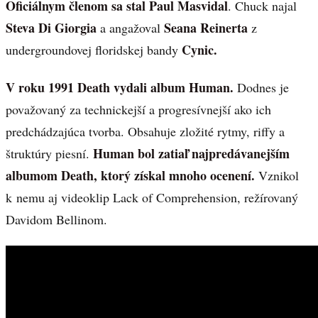
Oficiálnym členom sa stal Paul Masvidal
. Chuck najal
Steva Di Giorgia
Seana Reinerta
a angažoval
z
Cynic.
undergroundovej floridskej bandy
V roku 1991 Death vydali album Human.
Dodnes je
považovaný za technickejší a progresívnejší ako ich
predchádzajúca tvorba. Obsahuje zložité rytmy, riffy a
Human bol zatiaľ najpredávanejším
štruktúry piesní.
albumom Death, ktorý získal mnoho ocenení.
Vznikol
k nemu aj videoklip Lack of Comprehension, režírovaný
Davidom Bellinom.