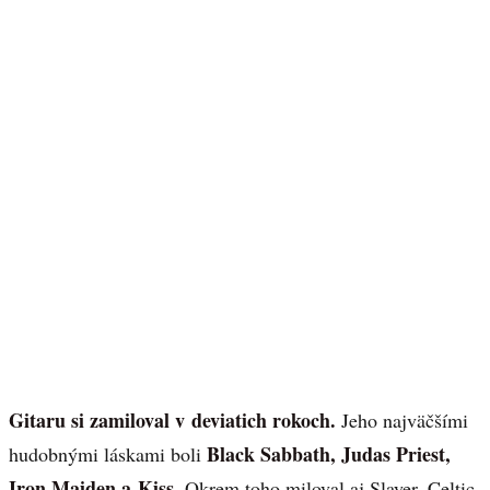
Gitaru si zamiloval v deviatich rokoch.
Jeho najväčšími
Black Sabbath, Judas Priest,
hudobnými láskami boli
Iron Maiden a Kiss
. Okrem toho miloval aj Slayer, Celtic