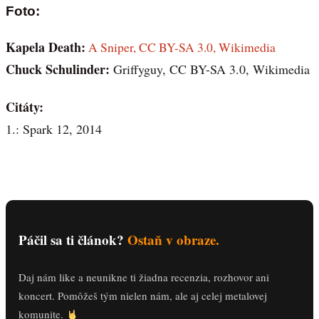
Foto:
Kapela Death:
A Sniper, CC BY-SA 3.0, Wikimedia
Chuck Schulinder:
Griffyguy, CC BY-SA 3.0, Wikimedia
Citáty:
1.: Spark 12, 2014
Páčil sa ti článok?
Ostaň v obraze.
Daj nám like a neunikne ti žiadna recenzia, rozhovor ani
koncert. Pomôžeš tým nielen nám, ale aj celej metalovej
komunite.