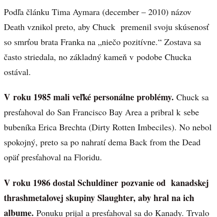
Podľa článku Tima Aymara (december – 2010) názov
Death vznikol preto, aby Chuck premenil svoju skúsenosť
so smrťou brata Franka na „niečo pozitívne.“ Zostava sa
často striedala, no základný kameň v podobe Chucka
ostával.
V roku 1985 mali veľké personálne problémy.
Chuck sa
presťahoval do San Francisco Bay Area a pribral k sebe
bubeníka Erica Brechta (Dirty Rotten Imbeciles). No nebol
spokojný, preto sa po nahratí dema Back from the Dead
opäť presťahoval na Floridu.
V roku 1986 dostal Schuldiner pozvanie od kanadskej
thrashmetalovej skupiny Slaughter, aby hral na ich
albume.
Ponuku prijal a presťahoval sa do Kanady. Trvalo