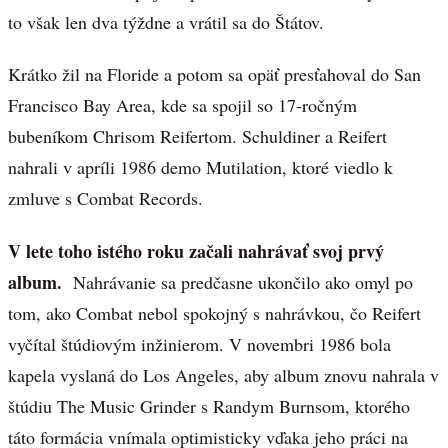
to však len dva týždne a vrátil sa do Štátov.
Krátko žil na Floride a potom sa opäť presťahoval do San
Francisco Bay Area, kde sa spojil so 17-ročným
bubeníkom Chrisom Reifertom. Schuldiner a Reifert
nahrali v apríli 1986 demo Mutilation, ktoré viedlo k
zmluve s Combat Records.
V lete toho istého roku začali nahrávať svoj prvý
album.
Nahrávanie sa predčasne ukončilo ako omyl po
tom, ako Combat nebol spokojný s nahrávkou, čo Reifert
vyčítal štúdiovým inžinierom. V novembri 1986 bola
kapela vyslaná do Los Angeles, aby album znovu nahrala v
štúdiu The Music Grinder s Randym Burnsom, ktorého
táto formácia vnímala optimisticky vďaka jeho práci na