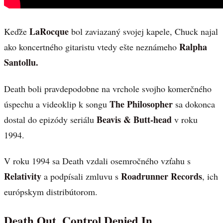
LaRocque
Keďže
bol zaviazaný svojej kapele, Chuck najal
Ralpha
ako koncertného gitaristu vtedy ešte neznámeho
Santollu.
Death boli pravdepodobne na vrchole svojho komerčného
The Philosopher
úspechu a videoklip k songu
sa dokonca
Beavis & Butt-head
dostal do epizódy seriálu
v roku
1994.
V roku 1994 sa Death vzdali osemročného vzťahu s
Relativity
Roadrunner Records
a podpísali zmluvu s
, ich
európskym distribútorom.
Death Out, Control Denied In