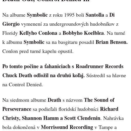
Symbolic
Santolla
Di
Na albume
z roku 1995 boli
a
Giorgio
vymenení za undergroundových hudobníkov z
Kellyho Conlona
Bobbyho Koelblea
Floridy
a
. Na turné
Symbolic
Brian Benson.
k albumu
sa na basgitaru posadil
Conlon pred turné kapelu opustil.
Po tomto počine a ťahaniciach s Roadrunner Records
Chuck Death odložil na druhú koľaj.
Sústredil sa hlavne
na Control Denied.
Death
The Sound of
Na siedmom albume
s názvom
Perseverance
Richard
sa podieľali floridskí hudobníci
Christy, Shannon Hamm a Scott Clendenin
. Nahrávka
Morrisound Recording
bola dokončená v
v Tampe a