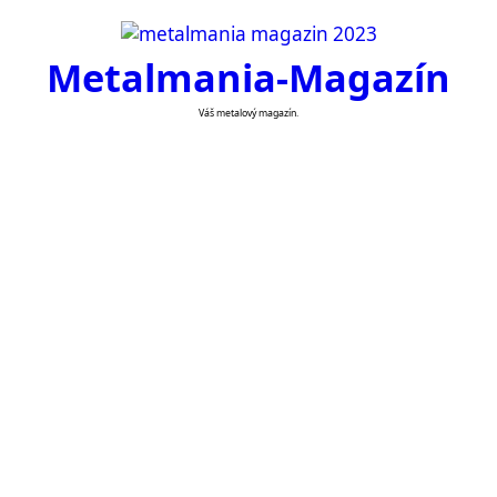
Skip
to
Metalmania-Magazín
content
Váš metalový magazín.