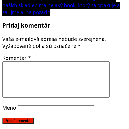
post:
našich skladieb má nejaký hook, ktorý sa opakuje a
zaujme aj na pozadí“
Pridaj komentár
Vaša e-mailová adresa nebude zverejnená.
Vyžadované polia sú označené
*
Komentár
*
Meno