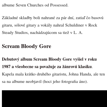
albume Seven Churches od Possessed.
Základné skladby boli nahrané za pár dní, zatiaľ čo basovú
gitaru, sólové gitary a vokály nahral Schuldiner v Rock
Steady Studios, nachádzajúcom sa tiež v L. A.
Scream Bloody Gore
Debutový album Scream Bloody Gore vyšiel v roku
1987 a všeobecne sa považuje za žánrovú klasiku
.
Kapela mala krátko druhého gitaristu, Johna Handa, ale ten
sa na albume neobjavil (hoci jeho fotografia áno).