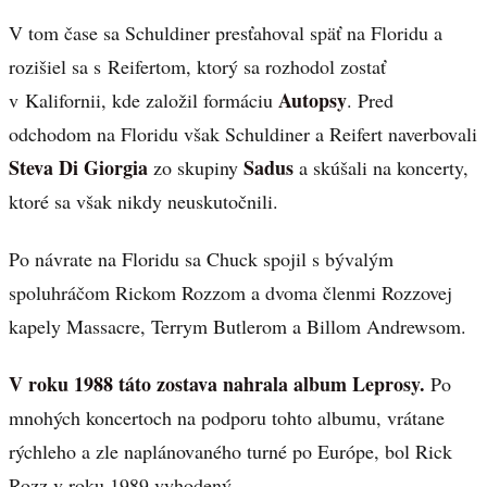
V tom čase sa Schuldiner presťahoval späť na Floridu a
rozišiel sa s Reifertom, ktorý sa rozhodol zostať
Autopsy
v Kalifornii, kde založil formáciu
. Pred
odchodom na Floridu však Schuldiner a Reifert naverbovali
Steva Di Giorgia
Sadus
zo skupiny
a skúšali na koncerty,
ktoré sa však nikdy neuskutočnili.
Po návrate na Floridu sa Chuck spojil s bývalým
spoluhráčom Rickom Rozzom a dvoma členmi Rozzovej
kapely Massacre, Terrym Butlerom a Billom Andrewsom.
V roku 1988 táto zostava nahrala album Leprosy.
Po
mnohých koncertoch na podporu tohto albumu, vrátane
rýchleho a zle naplánovaného turné po Európe, bol Rick
Rozz v roku 1989 vyhodený.