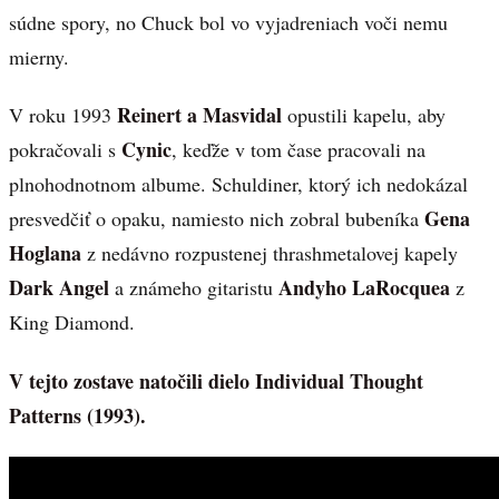
súdne spory, no Chuck bol vo vyjadreniach voči nemu
mierny.
Reinert a Masvidal
V roku 1993
opustili kapelu, aby
Cynic
pokračovali s
, keďže v tom čase pracovali na
plnohodnotnom albume. Schuldiner, ktorý ich nedokázal
Gena
presvedčiť o opaku, namiesto nich zobral bubeníka
Hoglana
z nedávno rozpustenej thrashmetalovej kapely
Dark Angel
Andyho LaRocquea
a známeho gitaristu
z
King Diamond.
V tejto zostave natočili dielo Individual Thought
Patterns (1993).