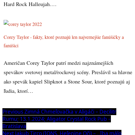
Hard Rock Halleujah.…
Corey Taylor - fakty, ktoré poznajú len najvernejšie fanúšičky a
fanúšici
Američan Corey Taylor patrí medzi najznámejších
spevákov svetovej metal/rockovej scény. Preslávil sa hlavne
ako spevák kapiel Slipknot a Stone Sour, ktoré poznajú aj
ľudia, ktorí…
Navigácia
Previous
Previous
Zimná Chmeľovačka v Aligáči – Decilitr
post:
Rumu; 13.1.2024; Aligator Crystal Rock Pub –
v
Bratislava
článku
Next
Next
Jakub Tirco (IONS, Heľenine Oči) – ,,Iba málo