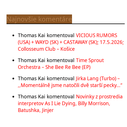
Najnovšie komentáre
Thomas Kai
komentoval
VICIOUS RUMORS
(USA) + WAYD (SK) + CASTAWAY (SK); 17.5.2026;
Collosseum Club – Košice
Thomas Kai
komentoval
Time Sprout
Orchestra – She Bee Re Bee (EP)
Thomas Kai
komentoval
Jirka Lang (Turbo) –
,,Momentálně jsme natočili dvě starší pecky…“
Thomas Kai
komentoval
Novinky z prostredia
interpretov As I Lie Dying, Billy Morrison,
Batushka, Jinjer