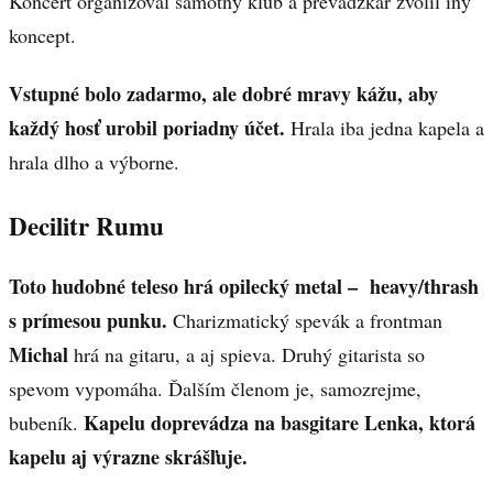
Koncert organizoval samotný klub a prevádzkar zvolil iný
koncept.
Vstupné bolo zadarmo, ale dobré mravy kážu, aby
každý hosť urobil poriadny účet.
Hrala iba jedna kapela a
hrala dlho a výborne.
Decilitr Rumu
Toto hudobné teleso hrá opilecký metal – heavy/thrash
s prímesou punku.
Charizmatický spevák a frontman
Michal
hrá na gitaru, a aj spieva. Druhý gitarista so
spevom vypomáha. Ďalším členom je, samozrejme,
Kapelu doprevádza na basgitare Lenka, ktorá
bubeník.
kapelu aj výrazne skrášľuje.