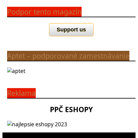
Podpor tento magazín
Support us
Aptet – podporované zamestnávanie
Reklama
PPČ ESHOPY