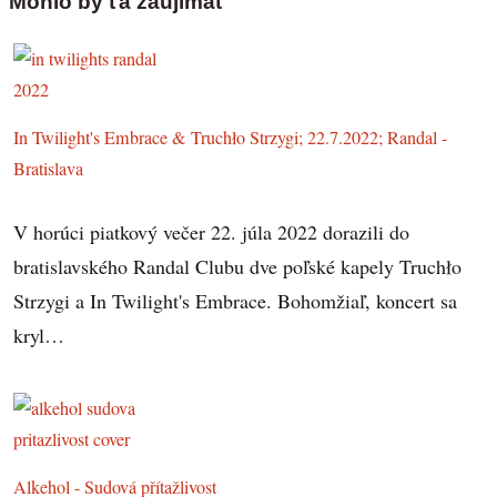
Mohlo by ťa zaujímať
In Twilight's Embrace & Truchło Strzygi; 22.7.2022; Randal -
Bratislava
V horúci piatkový večer 22. júla 2022 dorazili do
bratislavského Randal Clubu dve poľské kapely Truchło
Strzygi a In Twilight's Embrace. Bohomžiaľ, koncert sa
kryl…
Alkehol - Sudová přítažlivost