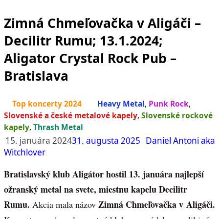
Zimná Chmeľovačka v Aligáči –
Decilitr Rumu; 13.1.2024;
Aligator Crystal Rock Pub –
Bratislava
Top koncerty 2024
Heavy Metal
,
Punk Rock
,
Slovenské a české metalové kapely
,
Slovenské rockové
kapely
,
Thrash Metal
15. januára 2024
31. augusta 2025
Daniel Antoni aka
Witchlover
Bratislavský klub Aligátor hostil 13. januára najlepší
ožranský metal na svete, miestnu kapelu Decilitr
Rumu.
Zimná Chmeľovačka v Aligáči.
Akcia mala názov