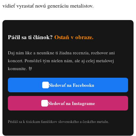
vidieť vyrastať novú generáciu metalistov.
Páčil sa ti článok?
Ostaň v obraze.
Daj nám like a neunikne ti žiadna recenzia, rozhovor ani
koncert. Pomôžeš tým nielen nám, ale aj celej metalovej
komunite. 🤘
Sledovať na Facebooku
Sledovať na Instagrame
Pridáš sa k tisíckam fanúšikov slovenského a českého metalu.