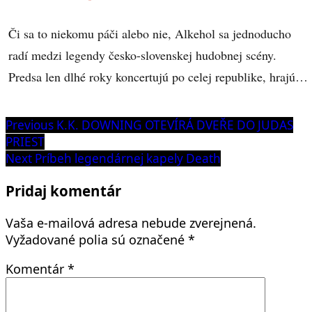
Či sa to niekomu páči alebo nie, Alkehol sa jednoducho
radí medzi legendy česko-slovenskej hudobnej scény.
Predsa len dlhé roky koncertujú po celej republike, hrajú…
Navigácia
Previous
Previous
K.K. DOWNING OTEVÍRÁ DVEŘE DO JUDAS
post:
PRIEST
v
Next
Next
Príbeh legendárnej kapely Death
článku
post:
Pridaj komentár
Vaša e-mailová adresa nebude zverejnená.
Vyžadované polia sú označené
*
Komentár
*