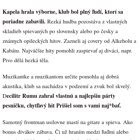
Kapela hrala výborne, klub bol plný ľudí, ktorí sa
poriadne zabavili.
Rezká hudba pozostáva z vlastných
skladieb spievaných po slovensky alebo po česky a
známych opileckých hitov. Zazneli aj covery od Alkeholu a
Kabátu. Najväčšie hity pomohli zaspievať aj diváci, napr.
Pivo dělá hezká těla.
Muzikantke a muzikantom určite pomohla aj dobrá
akustika, klub sa nachádza v podzemí a zvuk bol skvelý.
ecilitr Rumu zahral vlastnú a najlepšiu párty
D
pesničku, chytľavý hit Prišiel som s vami naj*bať.
Samotný frontman usilovne mastí na gitare a spieva. Ako
bonus divákov zábava. Či už hraním medzi ľuďmi alebo