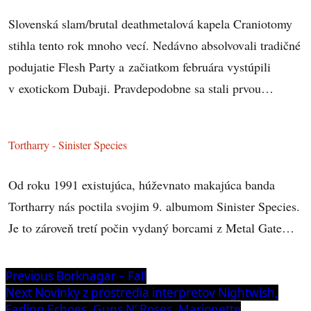
Slovenská slam/brutal deathmetalová kapela Craniotomy
stihla tento rok mnoho vecí. Nedávno absolvovali tradičné
podujatie Flesh Party a začiatkom februára vystúpili
v exotickom Dubaji. Pravdepodobne sa stali prvou…
Tortharry - Sinister Species
Od roku 1991 existujúca, húževnato makajúca banda
Tortharry nás poctila svojim 9. albumom Sinister Species.
Je to zároveň tretí počin vydaný borcami z Metal Gate…
Navigácia
Previous
Previous
Borknagar – Fall
post:
Next
Next
Novinky z prostredia interpretov Nightwish,
v
post:
Fading Echoes, Guns N‘ Roses, Marionette