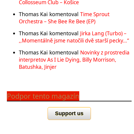
Collosseum Club – Košice
Thomas Kai
komentoval
Time Sprout
Orchestra – She Bee Re Bee (EP)
Thomas Kai
komentoval
Jirka Lang (Turbo) –
,,Momentálně jsme natočili dvě starší pecky…“
Thomas Kai
komentoval
Novinky z prostredia
interpretov As I Lie Dying, Billy Morrison,
Batushka, Jinjer
Podpor tento magazín
Support us