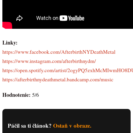
Linky:
https://www.facebook.com/AfterbirthNYDeathMetal
https://www.instagram.com/afterbirthnydm/
https://open.spotify.com/artist/2ogyPQ5zxhMcMIwmHO8D
https://afterbirthnydeathmetal.bandcamp.com/music
Hodnotenie:
5/6
Páčil sa ti článok?
Ostaň v obraze.