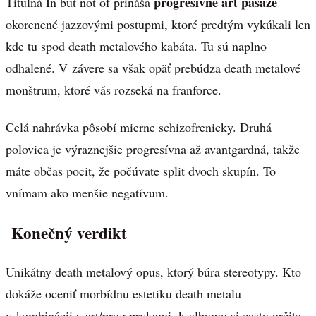
progresívne art pasáže
Titulná In but not of prináša
okorenené jazzovými postupmi, ktoré predtým vykúkali len
kde tu spod death metalového kabáta. Tu sú naplno
odhalené. V závere sa však opäť prebúdza death metalové
monštrum, ktoré vás rozseká na franforce.
Celá nahrávka pôsobí mierne schizofrenicky. Druhá
polovica je výraznejšie progresívna až avantgardná, takže
máte občas pocit, že počúvate split dvoch skupín. To
vnímam ako menšie negatívum.
Konečný verdikt
Unikátny death metalový opus, ktorý búra stereotypy. Kto
dokáže oceniť morbídnu estetiku death metalu
v kombinácii s art/prog prvkami, k albumu si cestu určite