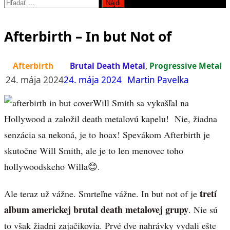
Hľadať:
Afterbirth – In but Not of
Afterbirth
Brutal Death Metal
,
Progressive Metal
24. mája 2024
24. mája 2024
Martin Pavelka
Will Smith sa vykašľal na
Hollywood a založil death metalovú kapelu! Nie, žiadna
senzácia sa nekoná, je to hoax! Spevákom Afterbirth je
skutočne Will Smith, ale je to len menovec toho
hollywoodskeho Willa😊.
tretí
Ale teraz už vážne. Smrteľne vážne. In but not of je
album americkej brutal death metalovej grupy
. Nie sú
to však žiadni zajačikovia. Prvé dve nahrávky vydali ešte