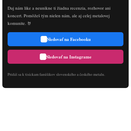
Daj nám like a neunikne ti žiadna recenzia, rozhovor ani
koncert. Pomôžeš tým nielen nám, ale aj celej metalovej
komunite. 🤘
Sledovať na Facebooku
Sledovať na Instagrame
Pridáš sa k tisíckam fanúšikov slovenského a českého metalu.