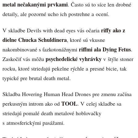
metal nečakanými prvkami
. Často sú to síce len drobné
detaily, ale pozorné ucho ich postrehne a ocení.
riffy ako z
V skladbe Devils with dead eyes vás očaria
dielne Chucka Schuldinera
, ktoré sú vkusne
riffmi ala Dying Fetus
nakombinované s ťazkotonážnymi
.
psychedelické vyhrávky
Zaskočiť vás môžu
v štýle stoner
rocku, ktoré striedajú pekelne rýchle a presné bicie, tak
typické pre brutal death metal.
Skladba Hovering Human Head Drones pre zmenu začína
TOOL
perkusným introm ako od
. V celej skladbe sa
striedajú pomalé death metalové hoblovačky
s atmosferickými pasážami.