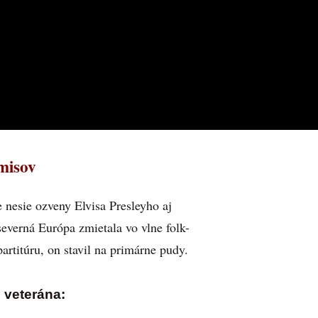
omisov
nesie ozveny Elvisa Presleyho aj
severná Európa zmietala vo vlne folk-
partitúru, on stavil na primárne pudy.
 veterána: