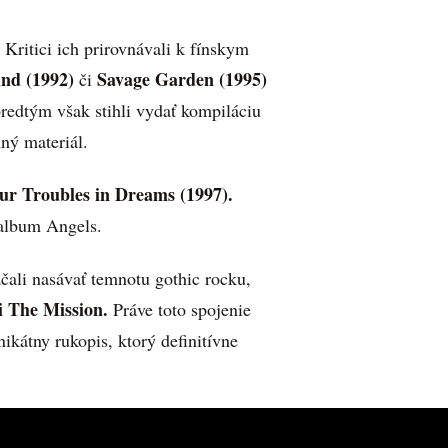
Kritici ich prirovnávali k fínskym
nd (1992)
Savage Garden (1995)
či
predtým však stihli vydať kompiláciu
ný materiál.
r Troubles in Dreams (1997).
 album Angels.
čali nasávať temnotu gothic rocku,
i The Mission.
Práve toto spojenie
ikátny rukopis, ktorý definitívne