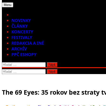
Menu
Home
NOVINKY
ČLÁNKY
KONCERTY
FESTIVALY
REDAKCIA A INÉ
ARCHÍV
PPČ ESHOPY
Hľadať:
Hľadať:
The 69 Eyes: 35 rokov bez straty t