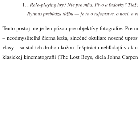
„Role-playing hry? Nie pre mňa. Pivo a ľudovky? Tiež ni
Rytmus prebúdza túžbu — je to o tajomstve, o noci, o ve
Tento postoj nie je len pózou pre objektívy fotografov. Pre m
– neodmysliteľná čierna koža, slnečné okuliare nosené upros
vlasy – sa stal ich druhou kožou. Inšpiráciu nehľadajú v akt
klasickej kinematografii (The Lost Boys, diela Johna Carpe