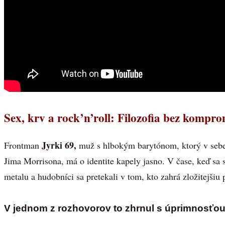
Sex, krv a rock’n’roll: Filozofia bez kompr
Jyrki 69,
Frontman
muž s hlbokým barytónom, ktorý v sebe 
Jima Morrisona, má o identite kapely jasno. V čase, keď sa 
metalu a hudobníci sa pretekali v tom, kto zahrá zložitejšiu 
V jednom z rozhovorov to zhrnul s úprimnosťou