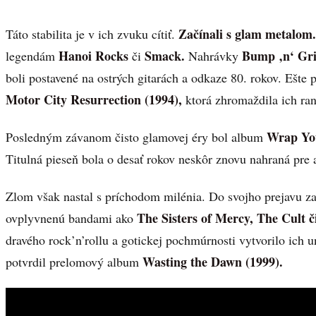
Začínali s glam metalom.
Táto stabilita je v ich zvuku cítiť.
Hanoi Rocks
Smack.
Bump ‚n‘ Gri
legendám
či
Nahrávky
boli postavené na ostrých gitarách a odkaze 80. rokov. Ešte 
Motor City Resurrection (1994),
ktorá zhromaždila ich ran
Wrap You
Posledným závanom čisto glamovej éry bol album
Titulná pieseň bola o desať rokov neskôr znovu nahraná pre
Zlom však nastal s príchodom milénia. Do svojho prejavu za
The Sisters of Mercy, The Cult č
ovplyvnenú bandami ako
dravého rock’n’rollu a gotickej pochmúrnosti vytvorilo ich un
Wasting the Dawn (1999).
potvrdil prelomový album