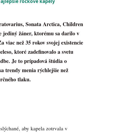
ajlepšie rockové kapely
atovarius, Sonata Arctica, Children
 jediný žáner, ktorému sa darilo v
Za viac než 35 rokov svojej existencie
leso, ktoré zadefinovalo a svetu
hudbe. Je to prípadová štúdia o
 sa trendy menia rýchlejšie než
erčného tlaku.
lýchané, aby kapela zotrvala v