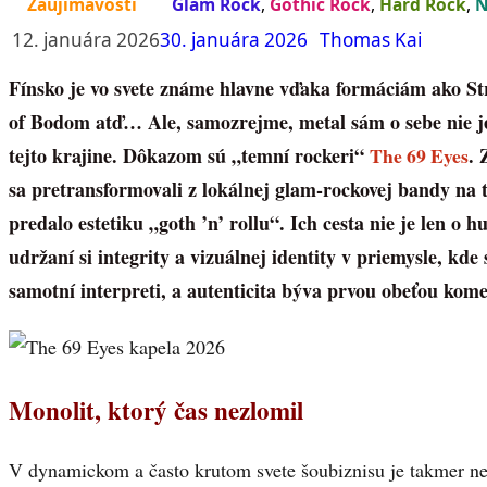
Zaujímavosti
Glam Rock
,
Gothic Rock
,
Hard Rock
,
N
12. januára 2026
30. januára 2026
Thomas Kai
Fínsko je vo svete známe hlavne vďaka formáciám ako Str
of Bodom atď… Ale, samozrejme, metal sám o sebe nie je
tejto krajine. Dôkazom sú „temní rockeri“
The 69 Eyes
. 
sa pretransformovali z lokálnej glam-rockovej bandy na te
predalo estetiku „goth ’n’ rollu“. Ich cesta nie je len o 
udržaní si integrity a vizuálnej identity v priemysle, kde
samotní interpreti, a autenticita býva prvou obeťou kom
Monolit, ktorý čas nezlomil
V dynamickom a často krutom svete šoubiznisu je takmer nes