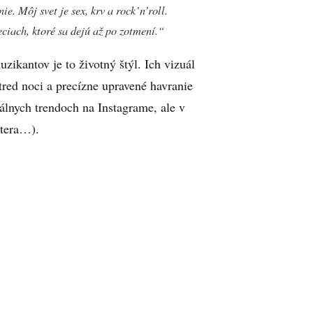
e. Môj svet je sex, krv a rock’n’roll.
ciach, ktoré sa dejú až po zotmení.“
uzikantov je to životný štýl. Ich vizuál
tred noci a precízne upravené havranie
uálnych trendoch na Instagrame, ale v
ntera…).