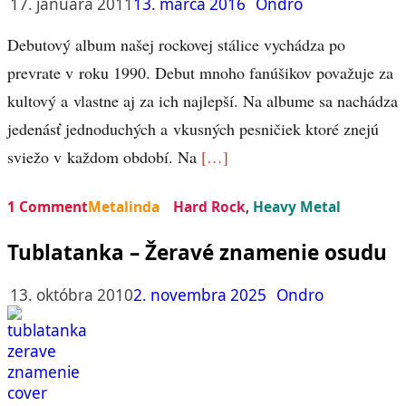
17. januára 2011
13. marca 2016
Ondro
Debutový album našej rockovej stálice vychádza po
prevrate v roku 1990. Debut mnoho fanúšikov považuje za
kultový a vlastne aj za ich najlepší. Na albume sa nachádza
jedenásť jednoduchých a vkusných pesničiek ktoré znejú
sviežo v každom období. Na
[…]
1 Comment
Metalinda
Hard Rock
,
Heavy Metal
Tublatanka – Žeravé znamenie osudu
13. októbra 2010
2. novembra 2025
Ondro