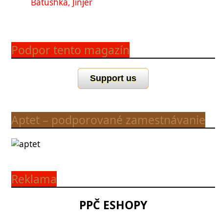
Batushka, Jinjer
Podpor tento magazín
Support us
Aptet – podporované zamestnávanie
Reklama
PPČ ESHOPY