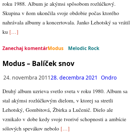
roku 1988. Album je akýmsi spôsobom rozlúčkový.
Skupina v ňom ukončila svoje obdobie počas ktorého
nahrávala albumy a koncertovala. Janko Lehotský sa vrátil
ku
[…]
Zanechaj komentár
Modus
Melodic Rock
Modus – Balíček snov
24. novembra 2011
28. decembra 2021
Ondro
Druhý album uzrieva svetlo sveta v roku 1980. Album sa
stal akýmsi rozlúčkovým dielom, v ktorej sa stretli
Lehotský, Gombitová, Žbirka a Lučenič. Dielo ale
vznikalo v dobe kedy svoje tvorivé schopnosti a ambície
sólových spevákov nebolo
[…]