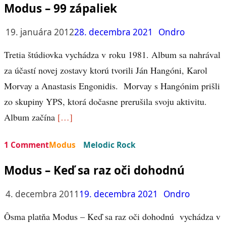
Modus – 99 zápaliek
19. januára 2012
28. decembra 2021
Ondro
Tretia štúdiovka vychádza v roku 1981. Album sa nahrával
za účastí novej zostavy ktorú tvorili Ján Hangóni, Karol
Morvay a Anastasis Engonidis. Morvay s Hangónim prišli
zo skupiny YPS, ktorá dočasne prerušila svoju aktivitu.
Album začína
[…]
1 Comment
Modus
Melodic Rock
Modus – Keď sa raz oči dohodnú
4. decembra 2011
19. decembra 2021
Ondro
Ôsma platňa Modus – Keď sa raz oči dohodnú vychádza v