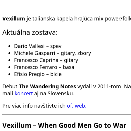
Vexillum
je talianska kapela hrajúca mix power/folk 
Aktuálna zostava:
Dario Vallesi – spev
Michele Gasparri – gitary, zbory
Francesco Caprina – gitary
Francesco Ferraro – basa
Efisio Pregio – bicie
Debut
The Wandering Notes
vydali v 2011-tom. N
mali
koncert
aj na Slovensku.
Pre viac info navštívte ich
of. web.
Vexillum – When Good Men Go to War