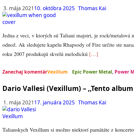
3. mája 2021
10. októbra 2025
Thomas Kai
Jedna z veci, v ktorých sú Taliani majstri, je rock/metalová
odnož. Ak sledujete kapelu Rhapsody of Fire určite ste naraz
roku 2007 produkujú skvelú melodickú
[…]
Zanechaj komentár
Vexillum
Epic Power Metal
,
Power M
Dario Vallesi (Vexillum) – ,,Tento albu
1. mája 2021
17. januára 2025
Thomas Kai
Talianskych Vexillum si možno niektorí pamätáte z koncerto