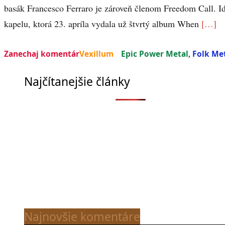
basák Francesco Ferraro je zároveň členom Freedom Call. Id
kapelu, ktorá 23. apríla vydala už štvrtý album When
[…]
Zanechaj komentár
Vexillum
Epic Power Metal
,
Folk Me
Najčítanejšie články
Najnovšie komentáre