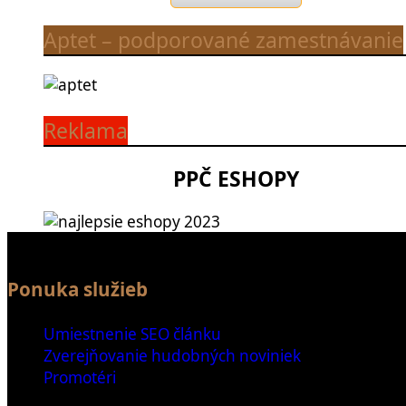
Aptet – podporované zamestnávanie
Reklama
PPČ ESHOPY
Ponuka služieb
Umiestnenie SEO článku
Zverejňovanie hudobných noviniek
Promotéri