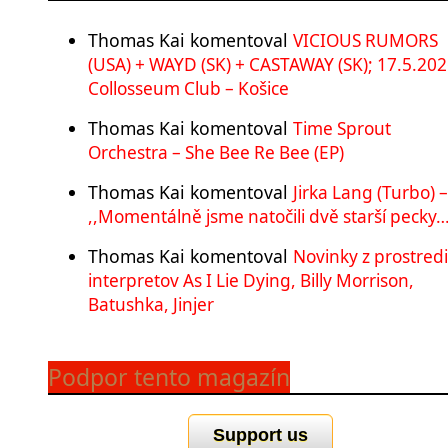
Thomas Kai
komentoval
VICIOUS RUMORS
(USA) + WAYD (SK) + CASTAWAY (SK); 17.5.202
Collosseum Club – Košice
Thomas Kai
komentoval
Time Sprout
Orchestra – She Bee Re Bee (EP)
Thomas Kai
komentoval
Jirka Lang (Turbo) –
,,Momentálně jsme natočili dvě starší pecky…
Thomas Kai
komentoval
Novinky z prostred
interpretov As I Lie Dying, Billy Morrison,
Batushka, Jinjer
Podpor tento magazín
Support us