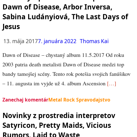
Dawn of Disease, Arbor Inversa,
Sabina Ludányiová, The Last Days of
Jesus
13. mája 2017
7. januára 2022
Thomas Kai
Dawn of Disease – chystaný album 11.5.2017 Od roku
2003 patria death metalisti Dawn of Disease medzi top
bandy tamojšej scény. Tento rok potešia svojich fanúšikov
– 11. augusta im vyjde už 4. album Ascension
[…]
Zanechaj komentár
Metal Rock Spravodajstvo
Novinky z prostredia interpretov
Satyricon, Pretty Maids, Vicious
Rumors, Laid to Waste