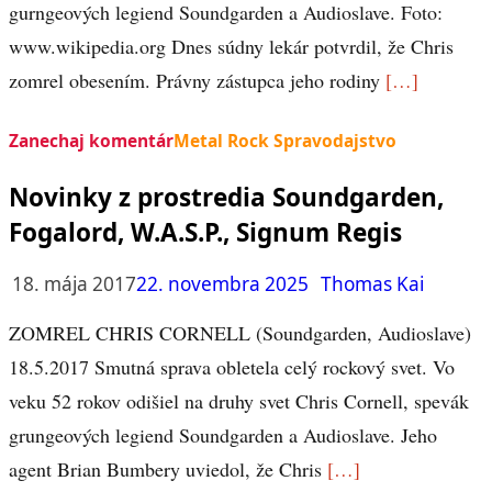
gurngeových legiend Soundgarden a Audioslave. Foto:
www.wikipedia.org Dnes súdny lekár potvrdil, že Chris
zomrel obesením. Právny zástupca jeho rodiny
[…]
Zanechaj komentár
Metal Rock Spravodajstvo
Novinky z prostredia Soundgarden,
Fogalord, W.A.S.P., Signum Regis
18. mája 2017
22. novembra 2025
Thomas Kai
ZOMREL CHRIS CORNELL (Soundgarden, Audioslave)
18.5.2017 Smutná sprava obletela celý rockový svet. Vo
veku 52 rokov odišiel na druhy svet Chris Cornell, spevák
grungeových legiend Soundgarden a Audioslave. Jeho
agent Brian Bumbery uviedol, že Chris
[…]