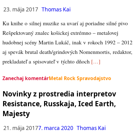
23. mája 2017
Thomas Kai
Ku knihe o silnej muzike sa uvarí aj poriadne silné pivo
Rešpektovaný znalec košickej extrémno – metalovej
hudobnej scény Martin Lukáč, inak v rokoch 1992 – 2012
aj spevák brutal death/grindových Nomenmortis, redaktor,
prekladateľ a spisovateľ v týchto dňoch
[…]
Zanechaj komentár
Metal Rock Spravodajstvo
Novinky z prostredia interpretov
Resistance, Russkaja, Iced Earth,
Majesty
21. mája 2017
7. marca 2020
Thomas Kai