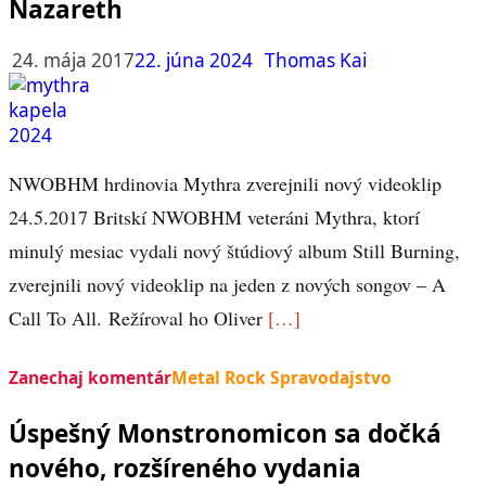
Nazareth
24. mája 2017
22. júna 2024
Thomas Kai
NWOBHM hrdinovia Mythra zverejnili nový videoklip
24.5.2017 Britskí NWOBHM veteráni Mythra, ktorí
minulý mesiac vydali nový štúdiový album Still Burning,
zverejnili nový videoklip na jeden z nových songov – A
Call To All. Režíroval ho Oliver
[…]
Zanechaj komentár
Metal Rock Spravodajstvo
Úspešný Monstronomicon sa dočká
nového, rozšíreného vydania