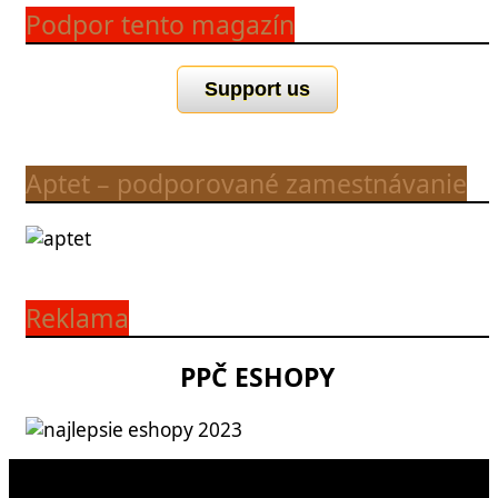
Podpor tento magazín
Support us
Aptet – podporované zamestnávanie
Reklama
PPČ ESHOPY