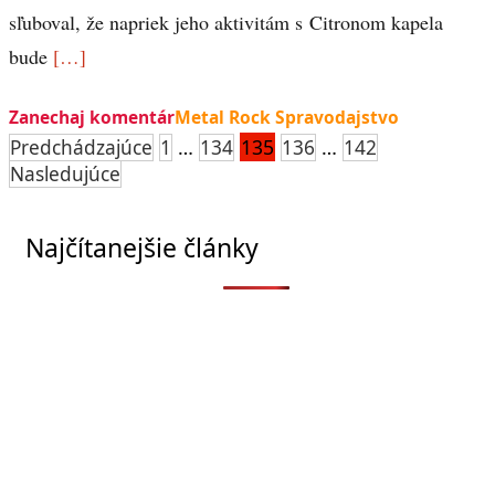
sľuboval, že napriek jeho aktivitám s Citronom kapela
bude
[…]
Zanechaj komentár
Metal Rock Spravodajstvo
Stránkovanie
…
135
…
Predchádzajúce
1
134
136
142
Nasledujúce
príspevkov
Najčítanejšie články