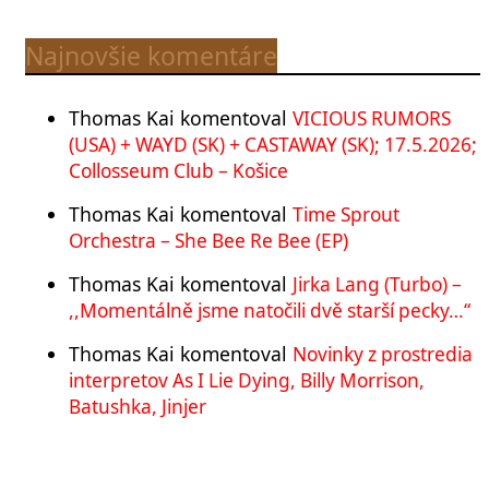
Najnovšie komentáre
Thomas Kai
komentoval
VICIOUS RUMORS
(USA) + WAYD (SK) + CASTAWAY (SK); 17.5.2026;
Collosseum Club – Košice
Thomas Kai
komentoval
Time Sprout
Orchestra – She Bee Re Bee (EP)
Thomas Kai
komentoval
Jirka Lang (Turbo) –
,,Momentálně jsme natočili dvě starší pecky…“
Thomas Kai
komentoval
Novinky z prostredia
interpretov As I Lie Dying, Billy Morrison,
Batushka, Jinjer