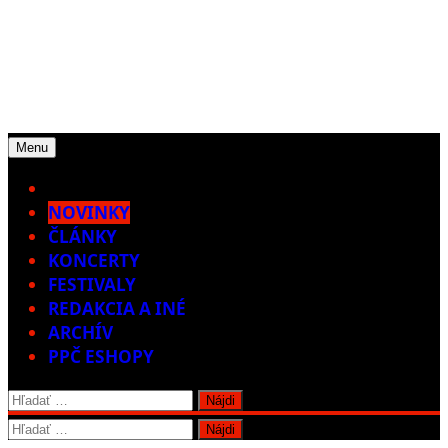
Menu
Home
NOVINKY
ČLÁNKY
KONCERTY
FESTIVALY
REDAKCIA A INÉ
ARCHÍV
PPČ ESHOPY
Hľadať:
Hľadať: