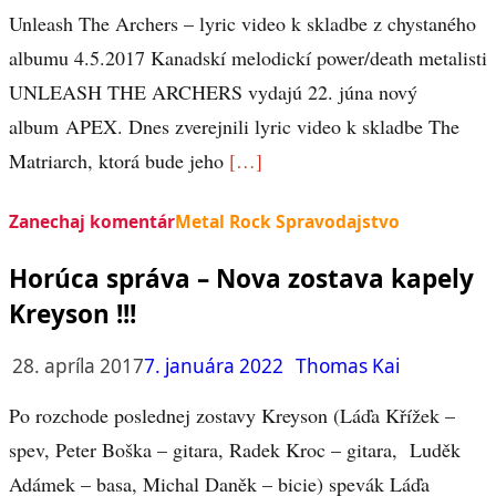
Unleash The Archers – lyric video k skladbe z chystaného
albumu 4.5.2017 Kanadskí melodickí power/death metalisti
UNLEASH THE ARCHERS vydajú 22. júna nový
album APEX. Dnes zverejnili lyric video k skladbe The
Matriarch, ktorá bude jeho
[…]
Zanechaj komentár
Metal Rock Spravodajstvo
Horúca správa – Nova zostava kapely
Kreyson !!!
28. apríla 2017
7. januára 2022
Thomas Kai
Po rozchode poslednej zostavy Kreyson (Láďa Křížek –
spev, Peter Boška – gitara, Radek Kroc – gitara, Luděk
Adámek – basa, Michal Daněk – bicie) spevák Láďa