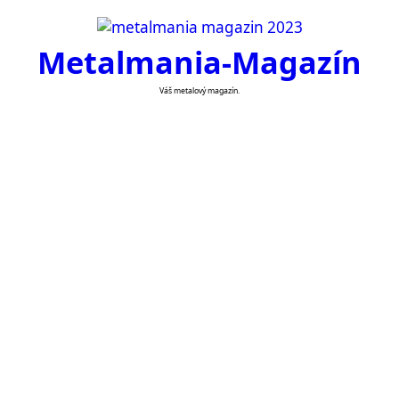
Skip
to
Metalmania-Magazín
content
Váš metalový magazín.