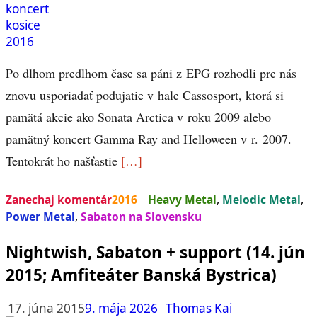
Po dlhom predlhom čase sa páni z EPG rozhodli pre nás
znovu usporiadať podujatie v hale Cassosport, ktorá si
pamätá akcie ako Sonata Arctica v roku 2009 alebo
pamätný koncert Gamma Ray and Helloween v r. 2007.
Tentokrát ho našťastie
[…]
Zanechaj komentár
2016
Heavy Metal
,
Melodic Metal
,
Power Metal
,
Sabaton na Slovensku
Nightwish, Sabaton + support (14. jún
2015; Amfiteáter Banská Bystrica)
17. júna 2015
9. mája 2026
Thomas Kai