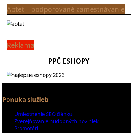
Aptet – podporované zamestnávanie
Reklama
PPČ ESHOPY
Ponuka služieb
Umiestnenie SEO článku
Zverejňovanie hudobných noviniek
Promotéri