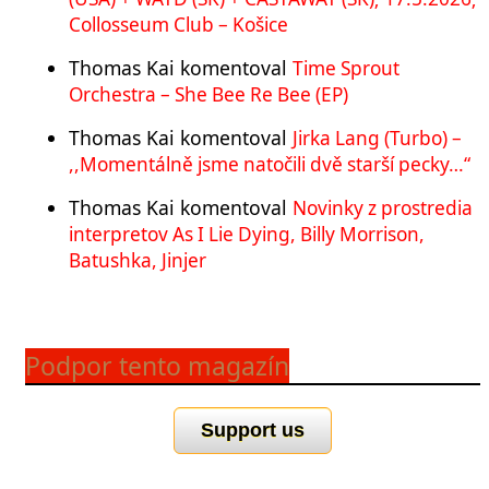
Collosseum Club – Košice
Thomas Kai
komentoval
Time Sprout
Orchestra – She Bee Re Bee (EP)
Thomas Kai
komentoval
Jirka Lang (Turbo) –
,,Momentálně jsme natočili dvě starší pecky…“
Thomas Kai
komentoval
Novinky z prostredia
interpretov As I Lie Dying, Billy Morrison,
Batushka, Jinjer
Podpor tento magazín
Support us