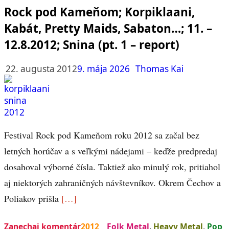
Rock pod Kameňom; Korpiklaani,
Kabát, Pretty Maids, Sabaton…; 11. –
12.8.2012; Snina (pt. 1 – report)
22. augusta 2012
9. mája 2026
Thomas Kai
Festival Rock pod Kameňom roku 2012 sa začal bez
letných horúčav a s veľkými nádejami – keďže predpredaj
dosahoval výborné čísla. Taktiež ako minulý rok, pritiahol
aj niektorých zahraničných návštevníkov. Okrem Čechov a
Poliakov prišla
[…]
Zanechaj komentár
2012
Folk Metal
,
Heavy Metal
,
Pop