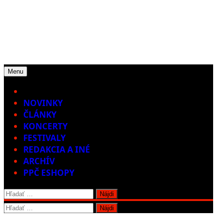
Menu
Home
NOVINKY
ČLÁNKY
KONCERTY
FESTIVALY
REDAKCIA A INÉ
ARCHÍV
PPČ ESHOPY
Hľadať:
Hľadať: