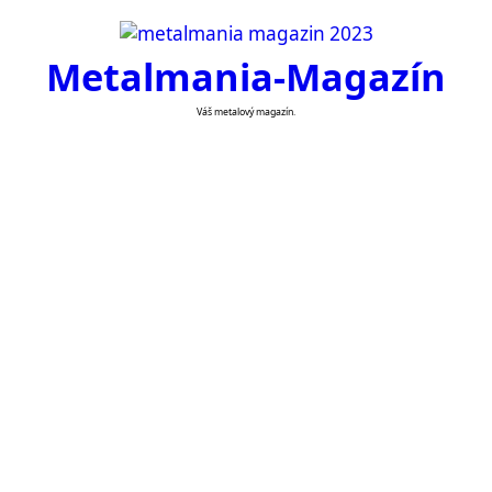
Skip
to
Metalmania-Magazín
content
Váš metalový magazín.