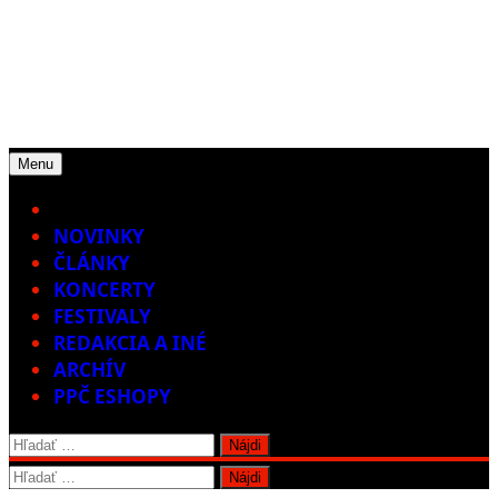
Menu
Home
NOVINKY
ČLÁNKY
KONCERTY
FESTIVALY
REDAKCIA A INÉ
ARCHÍV
PPČ ESHOPY
Hľadať:
Hľadať: