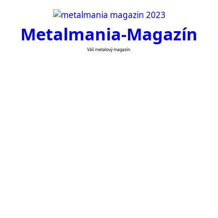
Skip
to
Metalmania-Magazín
content
Váš metalový magazín.