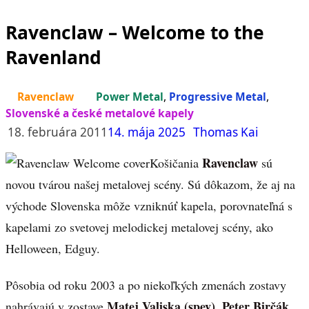
Ravenclaw – Welcome to the
Ravenland
Ravenclaw
Power Metal
,
Progressive Metal
,
Slovenské a české metalové kapely
18. februára 2011
14. mája 2025
Thomas Kai
Ravenclaw
Košičania
sú
novou tvárou našej metalovej scény. Sú dôkazom, že aj na
východe Slovenska môže vzniknúť kapela, porovnateľná s
kapelami zo svetovej melodickej metalovej scény, ako
Helloween, Edguy.
Pôsobia od roku 2003 a po niekoľkých zmenách zostavy
Matej Valiska (spev), Peter Birčák
nahrávajú v zostave