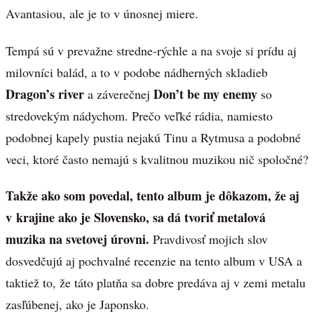
Avantasiou, ale je to v únosnej miere.
Tempá sú v prevažne stredne-rýchle a na svoje si prídu aj
milovníci balád, a to v podobe nádherných skladieb
Dragon’s river
Don’t be my enemy
a záverečnej
so
stredovekým nádychom. Prečo veľké rádia, namiesto
podobnej kapely pustia nejakú Tinu a Rytmusa a podobné
veci, ktoré často nemajú s kvalitnou muzikou nič spoločné?
Takže ako som povedal, tento album je dôkazom, že aj
v krajine ako je Slovensko, sa dá tvoriť metalová
muzika na svetovej úrovni.
Pravdivosť mojich slov
dosvedčujú aj pochvalné recenzie na tento album v USA a
taktiež to, že táto platňa sa dobre predáva aj v zemi metalu
zasľúbenej, ako je Japonsko.