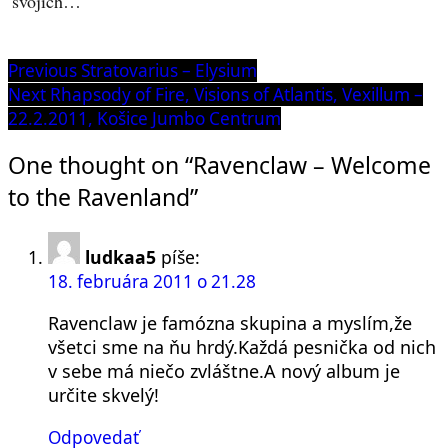
svojich…
Navigácia
Previous
Previous
Stratovarius – Elysium
post:
Next
Next
Rhapsody of Fire, Visions of Atlantis, Vexillum –
v
post:
22.2.2011, Košice Jumbo Centrum
článku
One thought on “Ravenclaw – Welcome
to the Ravenland”
ludkaa5
píše:
18. februára 2011 o 21.28
Ravenclaw je famózna skupina a myslím,že
všetci sme na ňu hrdý.Každá pesnička od nich
v sebe má niečo zvláštne.A nový album je
určite skvelý!
Odpovedať