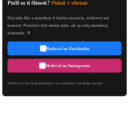
Páčil sa ti článok?
Ostaň v obraze.
Daj nám like a neunikne ti žiadna recenzia, rozhovor ani
koncert. Pomôžeš tým nielen nám, ale aj celej metalovej
komunite. 🤘
Sledovať na Facebooku
Sledovať na Instagrame
Pridáš sa k tisíckam fanúšikov slovenského a českého metalu.