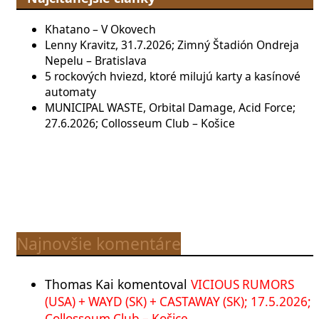
Khatano – V Okovech
Lenny Kravitz, 31.7.2026; Zimný Štadión Ondreja
Nepelu – Bratislava
5 rockových hviezd, ktoré milujú karty a kasínové
automaty
MUNICIPAL WASTE, Orbital Damage, Acid Force;
27.6.2026; Collosseum Club – Košice
Najnovšie komentáre
Thomas Kai
komentoval
VICIOUS RUMORS
(USA) + WAYD (SK) + CASTAWAY (SK); 17.5.2026;
Collosseum Club – Košice