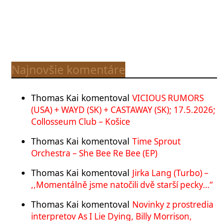
Najnovšie komentáre
Thomas Kai
komentoval
VICIOUS RUMORS
(USA) + WAYD (SK) + CASTAWAY (SK); 17.5.2026;
Collosseum Club – Košice
Thomas Kai
komentoval
Time Sprout
Orchestra – She Bee Re Bee (EP)
Thomas Kai
komentoval
Jirka Lang (Turbo) –
,,Momentálně jsme natočili dvě starší pecky…“
Thomas Kai
komentoval
Novinky z prostredia
interpretov As I Lie Dying, Billy Morrison,