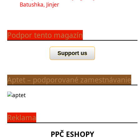
Batushka, Jinjer
Podpor tento magazín
Support us
Aptet – podporované zamestnávanie
Reklama
PPČ ESHOPY