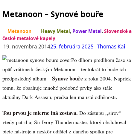
Metanoon – Synové bouře
Metanoon
Heavy Metal
,
Power Metal
,
Slovenské a
české metalové kapely
19. novembra 2014
25. februára 2025
Thomas Kai
Po dlhom predlhom čase sa
opäť vrátime k českým Metanoon – tentokrát to bude ich
Synove bouře
predposledný album –
z roku 2004. Napriek
tomu, že obsahuje mnohé podobné prvky ako stále
aktuálny Dark Assasin, predsa len ma isté odlišnosti.
Tou prvou je mierne iná zostava.
Do zástupu ,,sirov“
vtedy patril aj Sir Ivory Thundermaster, ktorý obsluhoval
bicie nástroje a neskôr odišiel z daného spolku pre