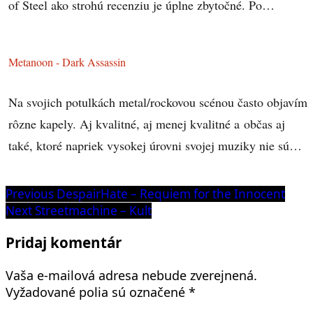
of Steel ako strohú recenziu je úplne zbytočné. Po…
Metanoon - Dark Assassin
Na svojich potulkách metal/rockovou scénou často objavím
rôzne kapely. Aj kvalitné, aj menej kvalitné a občas aj
také, ktoré napriek vysokej úrovni svojej muziky nie sú…
Navigácia
Previous
Previous
DespairHate – Requiem for the Innocent
post:
Next
Next
Streetmachine – Kult
v
post:
článku
Pridaj komentár
Vaša e-mailová adresa nebude zverejnená.
Vyžadované polia sú označené
*