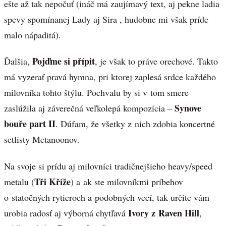
ešte až tak nepočuť (ináč má zaujímavý text, aj pekne ladia
spevy spomínanej Lady aj Sira , hudobne mi však príde
malo nápaditá).
Pojďme si přípit
Ďalšia,
, je však to práve orechové. Takto
má vyzerať pravá hymna, pri ktorej zaplesá srdce každého
milovníka tohto štýlu. Pochvalu by si v tom smere
Synove
zaslúžila aj záverečná veľkolepá kompozícia –
bouře part II
. Dúfam, že všetky z nich zdobia koncertné
setlisty Metanoonov.
Na svoje si prídu aj milovníci tradičnejšieho heavy/speed
Tři Kříže
metalu (
) a ak ste milovníkmi príbehov
o statočných rytieroch a podobných vecí, tak určite vám
Ivory z Raven Hill
urobia radosť aj výborná chytľavá
,