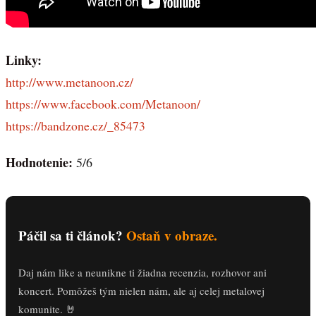
Linky:
http://www.metanoon.cz/
https://www.facebook.com/Metanoon/
https://bandzone.cz/_85473
Hodnotenie:
5/6
Páčil sa ti článok?
Ostaň v obraze.
Daj nám like a neunikne ti žiadna recenzia, rozhovor ani
koncert. Pomôžeš tým nielen nám, ale aj celej metalovej
komunite. 🤘