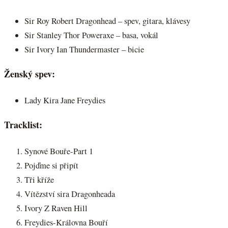
Sir Roy Robert Dragonhead – spev, gitara, klávesy
Sir Stanley Thor Poweraxe – basa, vokál
Sir Ivory Ian Thundermaster – bicie
Ženský spev:
Lady Kira Jane Freydies
Tracklist:
Synové Bouře-Part 1
Pojďme si připít
Tři kříže
Vítězství sira Dragonheada
Ivory Z Raven Hill
Freydies-Královna Bouří