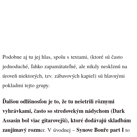
Podobne aj tu jej hlas, spolu s textami, (ktoré sú často
jednoduché, ľahko zapamätateľné, ale nikdy nesklznú na
úroveň niektorých, tzv. zábavových kapiel) sú hlavnými
pokladmi tejto grupy.
Ďalšou odlišnosťou je to, že tu nešetrili rôznymi
vyhrávkami, často so stredovekým nádychom (Dark
Assasin bol viac gitarovejší), ktoré dodávajú skladbám
zaujímavý rozm
Synove Bouře part I
er. V úvodnej –
to