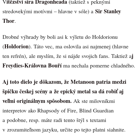
ítězství sira Dragonheada
V
(taktiež s peknými
Sir Stanley
stredovekými motívmi – hlavne v sóle) a
Thor
.
Drobné výhrady by boli asi k výletu do Holdorionu
Holdorion
(
). Táto vec, ma oslovila asi najmenej (hlavne
j
ten refrén), ale myslím, že si nájde svojich fans. Taktiež a
Freydies-Královna Bouří
ma nechala pomerne chladného.
Aj toto dielo je dôkazom, že Metanoon patria medzi
špičku českej scény a že epický metal sa dá robiť aj
veľmi originálnym spôsobom.
Ak ste milovníkmi
interpretov ako Rhapsody of Fire, Blind Guardian
a podobne, resp. máte radi tento štýl s textami
v zrozumiteľnom jazyku, určite po tejto platni siahnite.