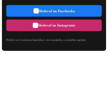
Sledovať na Facebooku
Sledovať na Instagrame
Pridáš sa k tisíckam fanúšikov slovenského a českého metalu.