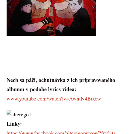
Nech sa páči, ochutnávka z ich pripravovaného
albumu v podobe lyrics videa:
www.youtube.com/watch?v=AwntN4Btxow
Linky:
https://www.facebook.com/alteregopresov/?fref=ts