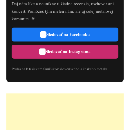
Daj nám like a neunikne ti žiadna recenzia, rozhovor ani
koncert. Pomôžeš tým nielen nám, ale aj celej metalovej
komunite. 🤘
Sledovať na Facebooku
Sledovať na Instagrame
Pridáš sa k tisíckam fanúšikov slovenského a českého metalu.