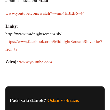
Maát
albumu – skladbu
:
www.youtube.com/watch?v=mn4EBEB5v44
Linky:
http://www.midnightscream.sk/
https://www.facebook.com/MidnightScreamSlovakia/?
fref=ts
Zdroj:
www.youtube.com
Páčil sa ti článok?
Ostaň v obraze.