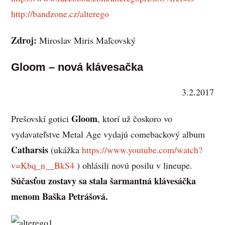
http://bandzone.cz/alterego
Zdroj:
Miroslav Miris Maľcovský
Gloom – nová klávesačka
3.2.2017
Gloom
Prešovskí gotici
, ktorí už čoskoro vo
vydavateľstve Metal Age vydajú comebackový album
Catharsis
(ukážka
https://www.youtube.com/watch?
v=Kbq_n__BkS4
) ohlásili novú posilu v lineupe.
Súčasťou zostavy sa stala šarmantná klávesáčka
menom Baška Petrášová.