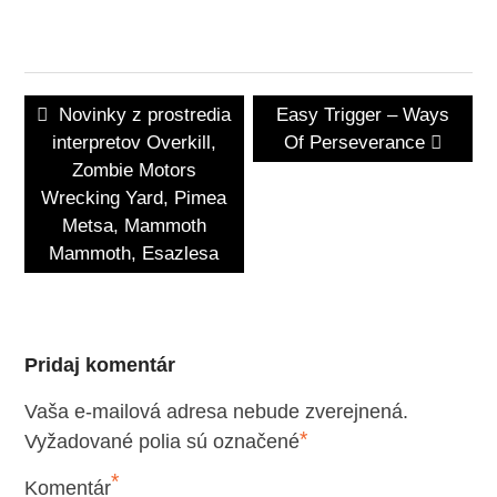
Navigácia
Previous
Next
Novinky z prostredia
Easy Trigger – Ways
v
post:
post:
interpretov Overkill,
Of Perseverance
článku
Zombie Motors
Wrecking Yard, Pimea
Metsa, Mammoth
Mammoth, Esazlesa
Pridaj komentár
Vaša e-mailová adresa nebude zverejnená.
*
Vyžadované polia sú označené
*
Komentár