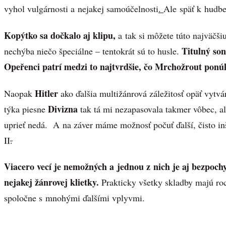
vyhol vulgárnosti a nejakej samoúčelnosti
.
Ale späť k hudbe
Kopýtko sa dočkalo aj klipu,
a tak si môžete túto najväčš
Titulný so
nechýba niečo špeciálne – tentokrát sú to husle.
Opeřenci patrí medzi to najtvrdšie, čo Mrchožrout ponú
Hitler
Naopak
ako ďalšia multižánrová záležitosť opäť vytvár
Divizna
týka piesne
tak tá mi nezapasovala takmer vôbec, al
uprieť nedá. A na záver máme možnosť počuť ďalší, čisto in
II
.
Viacero vecí je nemožných a jednou z nich je aj bezpoc
nejakej žánrovej klietky.
Prakticky všetky skladby majú ro
spoločne s mnohými ďalšími vplyvmi.