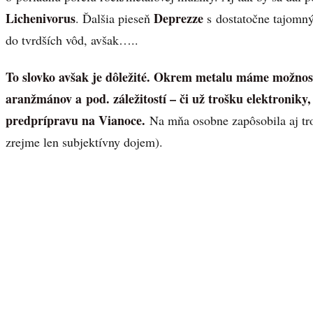
Lichenivorus
Deprezze
. Ďalšia pieseň
s dostatočne tajomn
do tvrdších vôd, avšak…..
To slovko avšak je dôležité. Okrem metalu máme možnosť
aranžmánov a pod. záležitostí – či už trošku elektroniky
predprípravu na Vianoce.
Na mňa osobne zapôsobila aj tro
zrejme len subjektívny dojem).