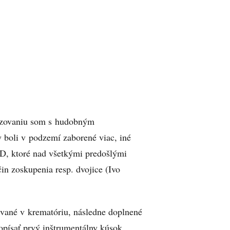
enzovaniu som s hudobným
y boli v podzemí zaborené viac, iné
D, ktoré nad všetkými predošlými
in zoskupenia resp. dvojice (Ivo
vané v krematóriu, následne doplnené
opísať prvý inštrumentálny kúsok