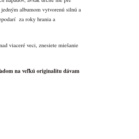
h jedným albumom vytvorenú silnú a
podarí za roky hrania a
ad viaceré veci, znesiete miešanie
adom na veľkú originalitu dávam