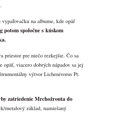
.
iu vypaľovačku na albume, kde opäť
ng potom spoločne s kúskom
ka.
a priestor pre niečo rezkejšie. Čo sa
e opäť, viacero dobrých nápadov sa jej
štrumentálny výtvor Lichenivorus Pt.
hyby zatriedenie Mrchožrouta do
ck/metalový základ, namiešaný