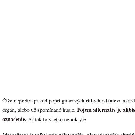
Čiže neprekvapí keď popri gitarových riffoch odznieva ako
Pojem alternatív je alibi
orgán, alebo už spomínané husle.
označenie.
Aj tak to všetko nepokryje.
Mrchožrout je veľmi originálny počin, plný viacerých skvelý