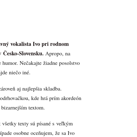
lavný vokalista Ivo pri rodnom
 v Česko-Slovensku.
Apropo, na
re humor. Nečakajte žiadne posolstvo
jde niečo iné.
ároveň aj najlepšia skladba.
 odrhovačkou, kde hrá prím akordeón
 bizarnejším textom.
 všetky texty sú písané s veľkým
pade osobne oceňujem, že sa Ivo