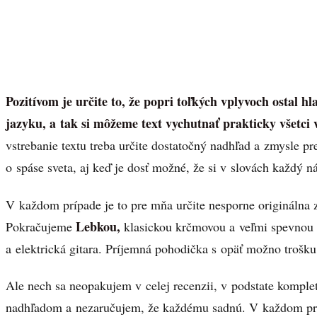
Pozitívom je určite to, že popri toľkých vplyvoch ostal h
jazyku, a tak si môžeme text vychutnať prakticky všetci
vstrebanie textu treba určite dostatočný nadhľad a zmysle p
o spáse sveta, aj keď je dosť možné, že si v slovách každý ná
V každom prípade je to pre mňa určite nesporne originálna z
Lebkou,
Pokračujeme
klasickou krčmovou a veľmi spevnou
a elektrická gitara. Príjemná pohodička s opäť možno trošku
Ale nech sa neopakujem v celej recenzii, v podstate komplet
nadhľadom a nezaručujem, že každému sadnú. V každom prí