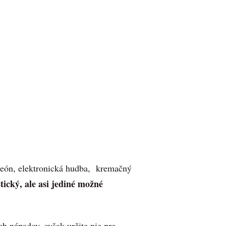
rdeón, elektronická hudba, kremačný
stický, ale asi jediné možné
ch nápadov, avšak určite nie pre