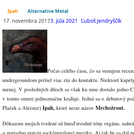
Ipah
Alternative Metal
17. novembra 2017
3. júla 2021
Ľuboš Jendryščík
Počas celého času, čo sa venujem rec
undergroundom prišiel viac ráz do kontaktu. Niektoré kapel
menej. V posledných dňoch sa však ku mne dostalo jedno C
v tomto smere jednoznačne kraľuje. Jedná sa o debutový poč
Ipah,
Mrchožrout.
Plaček a Aleister)
ktoré nesie názov
Dôkazom mojich tvrdení sú hneď úvodné tóny orgánu, nahrá
o poriadnu porciu rock/metalovej muziky. Aj tak by sa dal p