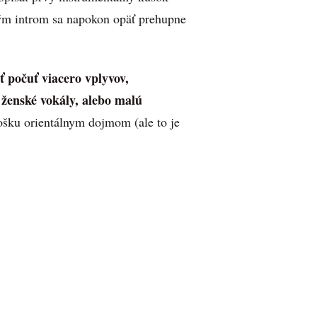
ým introm sa napokon opäť prehupne
 počuť viacero vplyvov,
, ženské vokály, alebo malú
šku orientálnym dojmom (ale to je