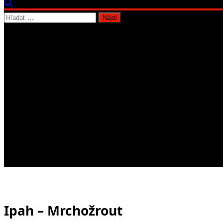
Hľadať:
Ipah – Mrchožrout