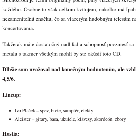
každého. Osobne to však celkom kvitujem, nakoľko má Ipa
nezameniteľnú značku, čo sa viacerým hudobným telesám ne
koncertovania.
Takže ak máte dostatočný nadhľad a schopnosť povzniesť sa n
metalu s takmer všetkým mohli by ste okúsiť toto CD.
Dlhšie som uvažoval nad konečným hodnotením, ale vzhľ
4,5/6.
Lineup:
Ivo Plaček – spev, bicie, samplér, efekty
Aleister – gitary, basa, ukulele, klávesy, akordeón, zbory
Hostia: